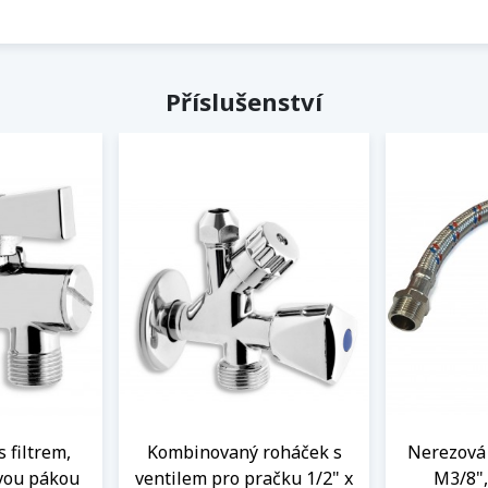
Příslušenství
s filtrem,
Kombinovaný roháček s
Nerezová 
vou pákou
ventilem pro pračku 1/2" x
M3/8",