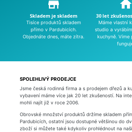
store_mall_directory
hom
Skladem je skladem
30 let zkušenos
Tisíce produktů skladem
Máme vlastní 
přímo v Pardubicích.
studio a vyrábí
Objednáte dnes, máte zítra.
kuchyně. Víme 
funguj
SPOLEHLIVÝ PRODEJCE
Jsme česká rodinná firma a s prodejem dřezů a 
vybavení máme více jak 20 let zkušeností. Na inte
mohli najít již v roce 2006.
Obrovské množství produktů držíme skladem přím
Pardubicích, ostatní jsou dostupné většinou do d
zboží si můžete také kdykoliv prohlédnout na na