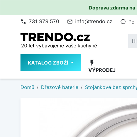
Doprava zdarma na 
731 979 570
info@trendo.cz
Po-
phone
mail_outline
access_time
20 let vybavujeme vaše kuchyně
flash_on
KATALOG ZBOŽÍ
VÝPRODEJ
Domů
Dřezové baterie
Stojánkové bez sprch