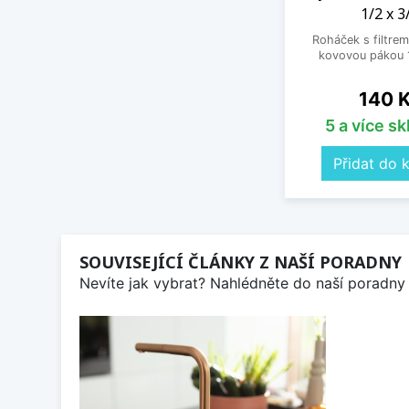
1/2 x 3
Roháček s filtrem
kovovou pákou 1
Cena
140 
5 a více s
Přidat do 
SOUVISEJÍCÍ ČLÁNKY Z NAŠÍ PORADNY
Nevíte jak vybrat? Nahlédněte do naší poradny 