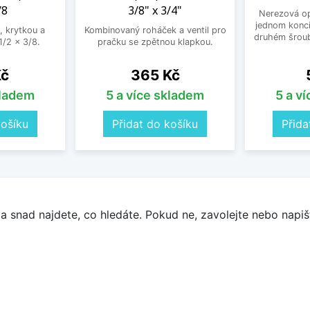
/8
3/8" x 3/4"
Nerezová op
jednom konci
, krytkou a
Kombinovaný roháček a ventil pro
druhém šroub
/2 x 3/8.
pračku se zpětnou klapkou.
Cena
Kč
365 Kč
kladem
5 a více skladem
5 a v
košíku
Přidat do košíku
Přida
a snad najdete, co hledáte. Pokud ne, zavolejte nebo napišt