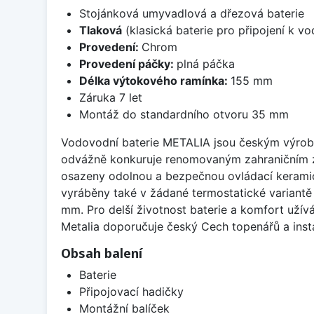
Stojánková umyvadlová a dřezová baterie
Tlaková
(klasická baterie pro připojení k v
Provedení:
Chrom
Provedení páčky:
plná páčka
Délka výtokového ramínka:
155 mm
Záruka 7 let
Montáž do standardního otvoru 35 mm
Vodovodní baterie METALIA jsou českým výrobke
odvážně konkuruje renomovaným zahraničním zna
osazeny odolnou a bezpečnou ovládací keramick
vyráběny také v žádané termostatické variantě
mm. Pro delší životnost baterie a komfort užív
Metalia doporučuje český Cech topenářů a insta
Obsah balení
Baterie
Připojovací hadičky
Montážní balíček