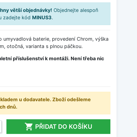
hny větší objednávky!
Objednejte alespoň
ku zadejte kód
MINUS3
.
o umyvadlová baterie, provedení Chrom, výška
, otočná, varianta s plnou páčkou.
letní příslušenství k montáži. Není třeba nic
 skladem u dodavatele. Zboží odešleme
ch dnů.

PŘIDAT DO KOŠÍKU