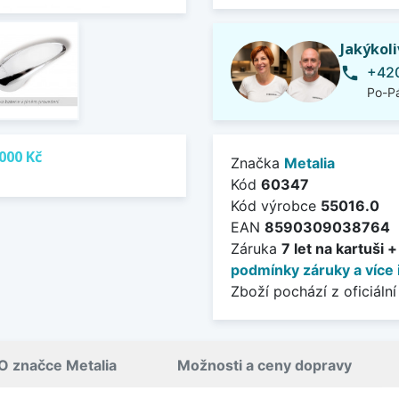
Jakýkol
+420
phone
Po-Pá
000 Kč
Značka
Metalia
Kód
60347
Kód výrobce
55016.0
EAN
8590309038764
Záruka
7 let na kartuši 
podmínky záruky a více 
Zboží pochází z oficiální
O značce Metalia
Možnosti a ceny dopravy