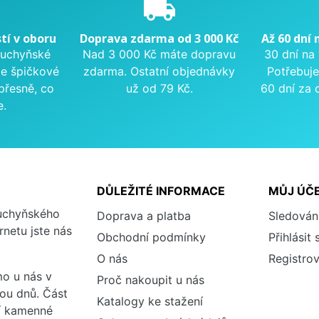
e
local_shipping
tí v oboru
Doprava zdarma od 3 000 Kč
Až 60 dní 
kuchyňské
Nad 3 000 Kč máte dopravu
30 dní na
me špičkové
zdarma. Ostatní objednávky
Potřebuje
přesně, co
už od 79 Kč.
60 dní za 
e.
DŮLEŽITÉ INFORMACE
MŮJ ÚČ
kuchyňského
Doprava a platba
Sledován
rnetu jste nás
Obchodní podmínky
Přihlásit 
O nás
Registrov
o u nás v
Proč nakoupit u nás
vou dnů. Část
Katalogy ke stažení
ší kamenné