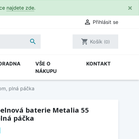
×
kce
najdete zde
.

Přihlásit se

shopping_cart
Košík
(0)
ORADNA
VŠE O
KONTAKT
NÁKUPU
om, plná páčka
elnová baterie Metalia 55
plná páčka
H