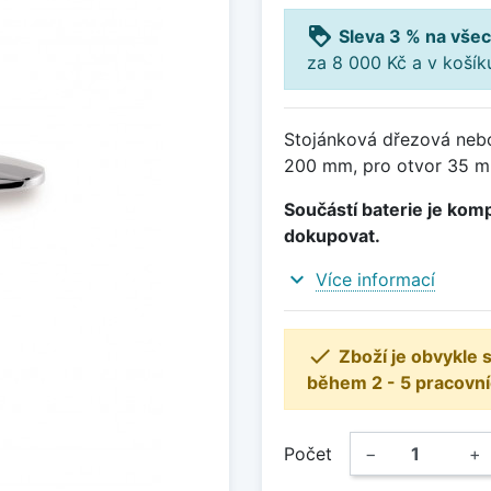
loyalty
Sleva 3 % na všec
za 8 000 Kč a v koší
Stojánková dřezová neb
200 mm, pro otvor 35 mm
Součástí baterie je komp
dokupovat.
expand_more
Více informací

Zboží je obvykle
během 2 - 5 pracovní
Počet
−
+