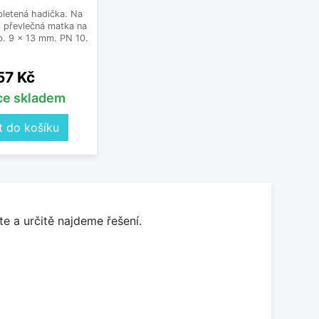
letená hadička. Na
 převlečná matka na
. 9 x 13 mm. PN 10.
Cena
57 Kč
íce skladem
t do košíku
e a určitě najdeme řešení.