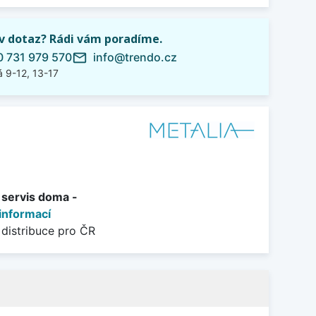
iv dotaz? Rádi vám poradíme.
 731 979 570
info@trendo.cz
mail_outline
 9-12, 13-17
+ servis doma -
informací
 distribuce pro ČR