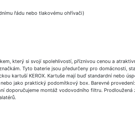
odnímu řádu nebo tlakovému ohřívači)
m, který si svojí spolehlivostí, příznivou cenou a atrakt
čkám. Tyto baterie jsou předurčeny pro domácnosti, stavb
ou kartuší KEROX. Kartuše mají buď standardní nebo úspor
 nebo jako praktický podomítkový box. Barevné provedení: 
ání doporučujeme montáž vodovodního filtru. Prodloužená z
latérů.