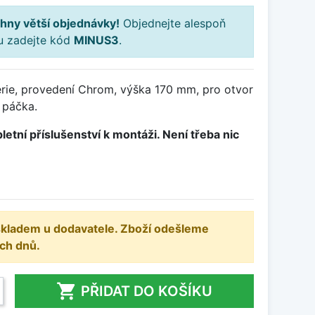
hny větší objednávky!
Objednejte alespoň
ku zadejte kód
MINUS3
.
rie, provedení Chrom, výška 170 mm, pro otvor
 páčka.
letní příslušenství k montáži. Není třeba nic
 skladem u dodavatele. Zboží odešleme
ch dnů.

PŘIDAT DO KOŠÍKU