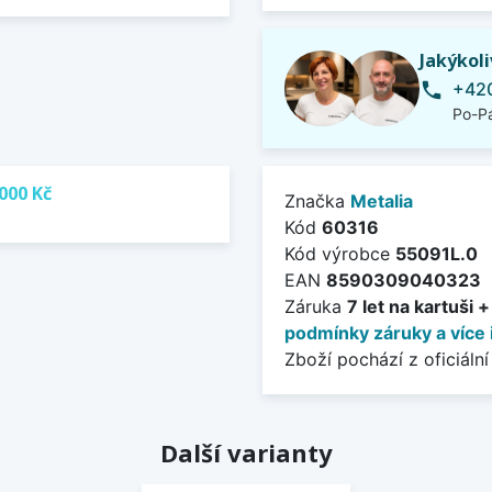
Jakýkol
+420
phone
Po-Pá
000 Kč
Značka
Metalia
Kód
60316
Kód výrobce
55091L.0
EAN
8590309040323
Záruka
7 let na kartuši 
podmínky záruky a více 
Zboží pochází z oficiální
Další varianty