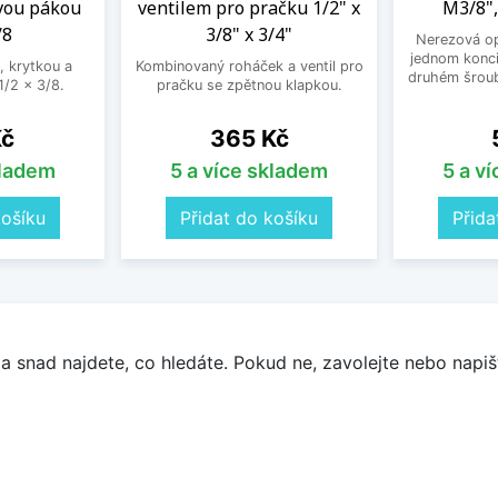
vou pákou
ventilem pro pračku 1/2" x
M3/8",
/8
3/8" x 3/4"
Nerezová op
jednom konci
, krytkou a
Kombinovaný roháček a ventil pro
druhém šroub
/2 x 3/8.
pračku se zpětnou klapkou.
Cena
Kč
365 Kč
kladem
5 a více skladem
5 a v
košíku
Přidat do košíku
Přida
a snad najdete, co hledáte. Pokud ne, zavolejte nebo napišt