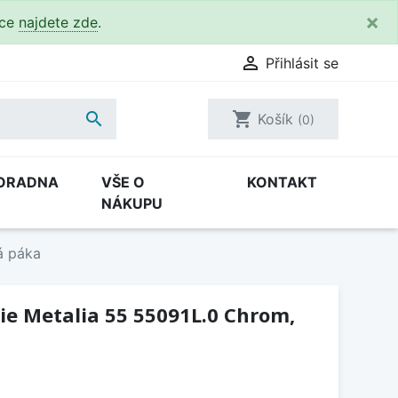
×
kce
najdete zde
.

Přihlásit se

shopping_cart
Košík
(0)
ORADNA
VŠE O
KONTAKT
NÁKUPU
á páka
ie Metalia 55 55091L.0 Chrom,