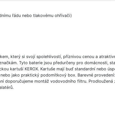
odnímu řádu nebo tlakovému ohřívači)
m, který si svojí spolehlivostí, příznivou cenou a atrakt
čkám. Tyto baterie jsou předurčeny pro domácnosti, stavb
ou kartuší KEROX. Kartuše mají buď standardní nebo úspor
 nebo jako praktický podomítkový box. Barevné provedení: 
ání doporučujeme montáž vodovodního filtru. Prodloužená z
latérů.