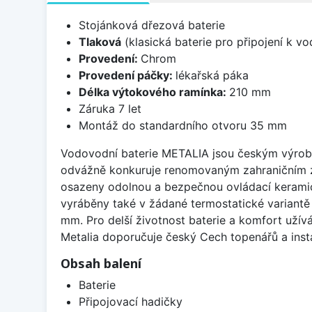
Stojánková dřezová baterie
Tlaková
(klasická baterie pro připojení k v
Provedení:
Chrom
Provedení páčky:
lékařská páka
Délka výtokového ramínka:
210 mm
Záruka 7 let
Montáž do standardního otvoru 35 mm
Vodovodní baterie METALIA jsou českým výrobke
odvážně konkuruje renomovaným zahraničním zna
osazeny odolnou a bezpečnou ovládací keramick
vyráběny také v žádané termostatické variantě
mm. Pro delší životnost baterie a komfort užív
Metalia doporučuje český Cech topenářů a insta
Obsah balení
Baterie
Připojovací hadičky