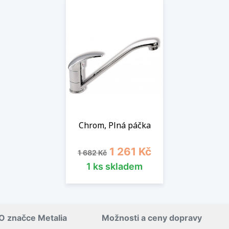
Chrom, Plná páčka
Běžná cena
Cena
1 261 Kč
1 682 Kč
1 ks skladem
O značce Metalia
Možnosti a ceny dopravy