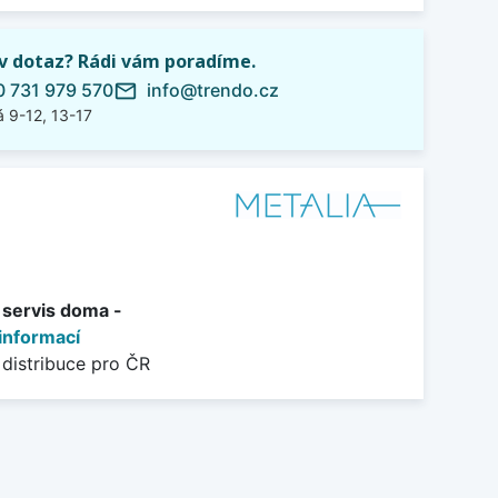
iv dotaz? Rádi vám poradíme.
 731 979 570
info@trendo.cz
mail_outline
 9-12, 13-17
+ servis doma -
informací
 distribuce pro ČR