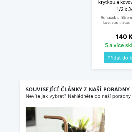
krytkou a kovo
1/2 x 3
Roháček s filtrem
kovovou pákou 1
Cena
140 
5 a více s
Přidat do 
SOUVISEJÍCÍ ČLÁNKY Z NAŠÍ PORADNY
Nevíte jak vybrat? Nahlédněte do naší poradny 