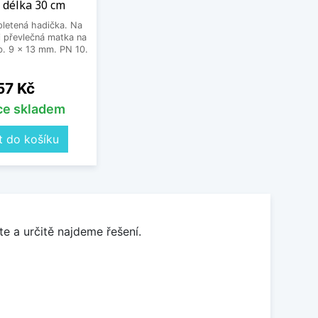
 délka 30 cm
letená hadička. Na
 převlečná matka na
. 9 x 13 mm. PN 10.
Cena
57 Kč
íce skladem
t do košíku
e a určitě najdeme řešení.