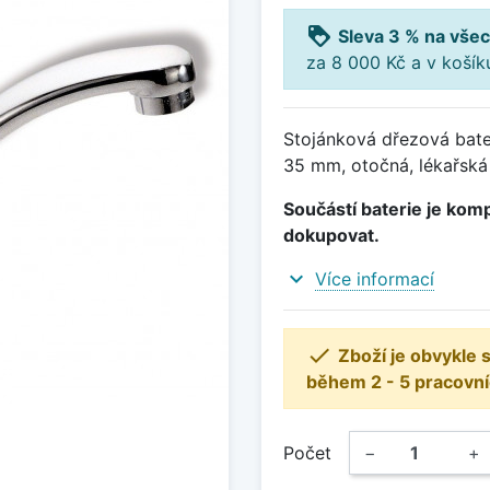
loyalty
Sleva 3 % na všec
za 8 000 Kč a v koší
Stojánková dřezová bate
35 mm, otočná, lékařská
Součástí baterie je komp
dokupovat.
expand_more
Více informací

Zboží je obvykle
během 2 - 5 pracovní
Počet
−
+