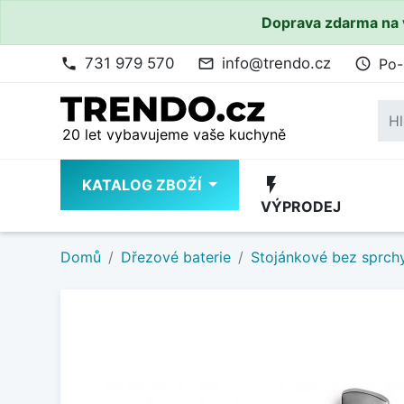
Doprava zdarma na 
731 979 570
info@trendo.cz
Po-
phone
mail_outline
access_time
20 let vybavujeme vaše kuchyně
flash_on
KATALOG ZBOŽÍ
VÝPRODEJ
Domů
Dřezové baterie
Stojánkové bez sprch