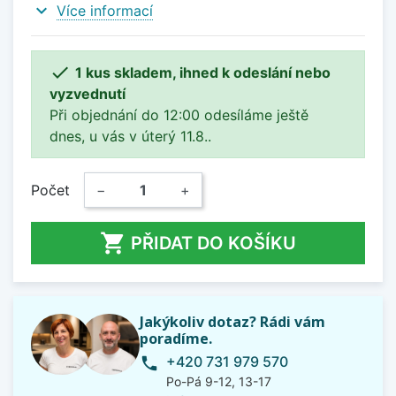
expand_more
Více informací

1 kus skladem, ihned k odeslání nebo
vyzvednutí
Při objednání do 12:00 odesíláme ještě
dnes, u vás v úterý 11.8..
Počet
−
+

PŘIDAT DO KOŠÍKU
Jakýkoliv dotaz? Rádi vám
poradíme.
+420 731 979 570
phone
Po-Pá 9-12, 13-17