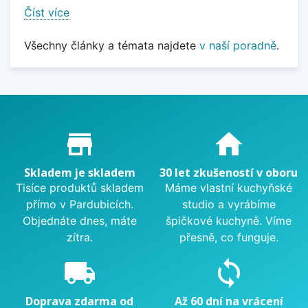
Číst více
Všechny články a témata najdete
v naší poradně
.
Proč nakupovat u nás?
store_mall_directory
home
Skladem je skladem
30 let zkušeností v oboru
Tisíce produktů skladem
Máme vlastní kuchyňské
přímo v Pardubicích.
studio a vyrábíme
Objednáte dnes, máte
špičkové kuchyně. Víme
zítra.
přesně, co funguje.
local_shipping
sync
Doprava zdarma od
Až 60 dní na vrácení