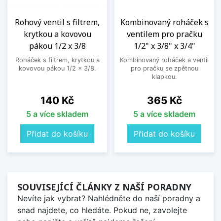
Rohový ventil s filtrem,
Kombinovaný roháček s
krytkou a kovovou
ventilem pro pračku
pákou 1/2 x 3/8
1/2" x 3/8" x 3/4"
Roháček s filtrem, krytkou a
Kombinovaný roháček a ventil
kovovou pákou 1/2 x 3/8.
pro pračku se zpětnou
klapkou.
Cena
Cena
140 Kč
365 Kč
5 a více skladem
5 a více skladem
Přidat do košíku
Přidat do košíku
SOUVISEJÍCÍ ČLÁNKY Z NAŠÍ PORADNY
Nevíte jak vybrat? Nahlédněte do naší poradny a
snad najdete, co hledáte. Pokud ne, zavolejte