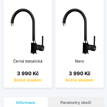
Černá metalická
Nero
Cena
Cena
3 990 Kč
3 990 Kč
Běžně skladem
Běžně skladem
Informace
Parametry zboží