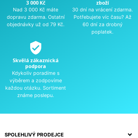
3 000 Kč
zboží
Nad 3 000 Kč máte
30 dní na vrácení zdarma.
dopravu zdarma. Ostatní
Potřebujete víc času? Až
objednávky už od 79 Kč.
60 dní za drobný
poplatek.
verified_user
Skvělá zákaznická
podpora
Kdykoliv poradíme s
výběrem a zodpovíme
každou otázku. Sortiment
známe poslepu.
SPOLEHLIVÝ PRODEJCE