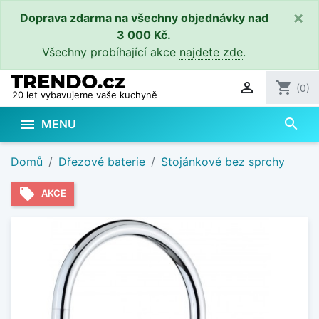
×
Doprava zdarma na všechny objednávky nad
3 000 Kč.
Všechny probíhající akce
najdete zde
.

shopping_cart
(0)
20 let vybavujeme vaše kuchyně
search

MENU
Domů
Dřezové baterie
Stojánkové bez sprchy
local_offer
AKCE