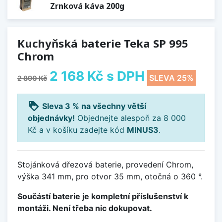
Zrnková káva 200g
Kuchyňská baterie Teka SP 995
Chrom
2 168 Kč
s DPH
SLEVA 25%
2 890 Kč
loyalty
Sleva 3 % na všechny větší
objednávky!
Objednejte alespoň za 8 000
Kč a v košíku zadejte kód
MINUS3
.
Stojánková dřezová baterie, provedení Chrom,
výška 341 mm, pro otvor 35 mm, otočná o 360 °.
Součástí baterie je kompletní příslušenství k
montáži. Není třeba nic dokupovat.