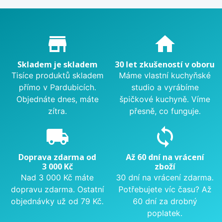
Proč nakupovat u nás?
store_mall_directory
home
Skladem je skladem
30 let zkušeností v oboru
Tisíce produktů skladem
Máme vlastní kuchyňské
přímo v Pardubicích.
studio a vyrábíme
Objednáte dnes, máte
špičkové kuchyně. Víme
zítra.
přesně, co funguje.
local_shipping
sync
Doprava zdarma od
Až 60 dní na vrácení
3 000 Kč
zboží
Nad 3 000 Kč máte
30 dní na vrácení zdarma.
dopravu zdarma. Ostatní
Potřebujete víc času? Až
objednávky už od 79 Kč.
60 dní za drobný
poplatek.