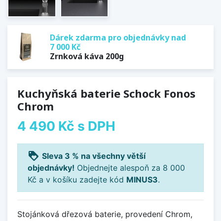
Dárek zdarma pro objednávky nad
7 000 Kč
Zrnková káva 200g
Kuchyňská baterie Schock Fonos
Chrom
4 490 Kč
s DPH
loyalty
Sleva 3 % na všechny větší
objednávky!
Objednejte alespoň za 8 000
Kč a v košíku zadejte kód
MINUS3
.
Stojánková dřezová baterie, provedení Chrom,