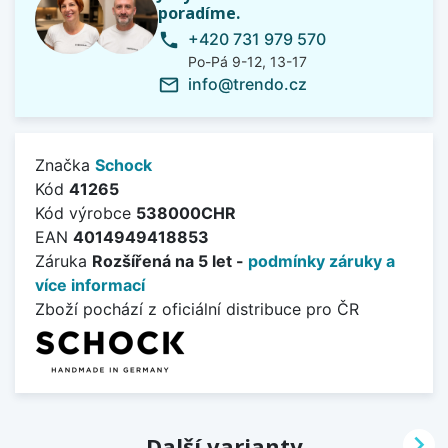
poradíme.
+420 731 979 570
phone
Po-Pá 9-12, 13-17
info@trendo.cz
mail_outline
Značka
Schock
Kód
41265
Kód výrobce
538000CHR
EAN
4014949418853
Záruka
Rozšířená na 5 let -
podmínky záruky a
více informací
Zboží pochází z oficiální distribuce pro ČR

Další varianty