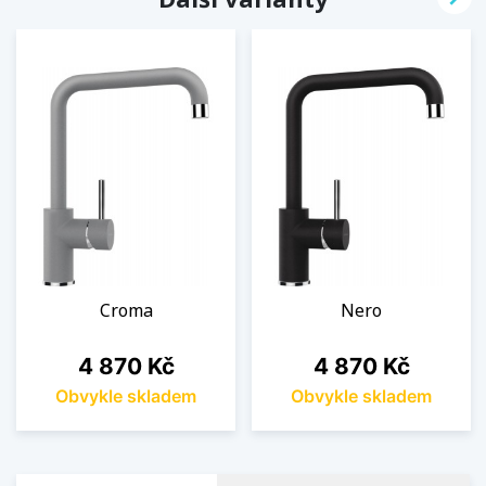
Croma
Nero
Cena
Cena
4 870 Kč
4 870 Kč
Obvykle skladem
Obvykle skladem