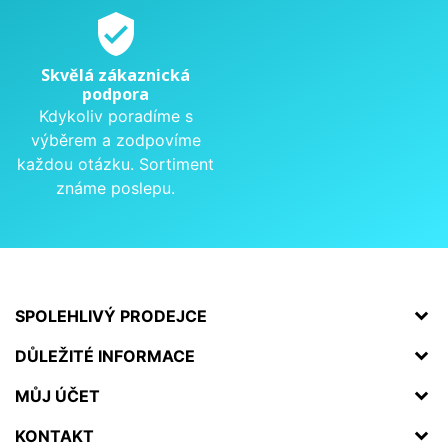
verified_user
Skvělá zákaznická
podpora
Kdykoliv poradíme s
výběrem a zodpovíme
každou otázku. Sortiment
známe poslepu.
SPOLEHLIVÝ PRODEJCE
DŮLEŽITÉ INFORMACE
MŮJ ÚČET
KONTAKT