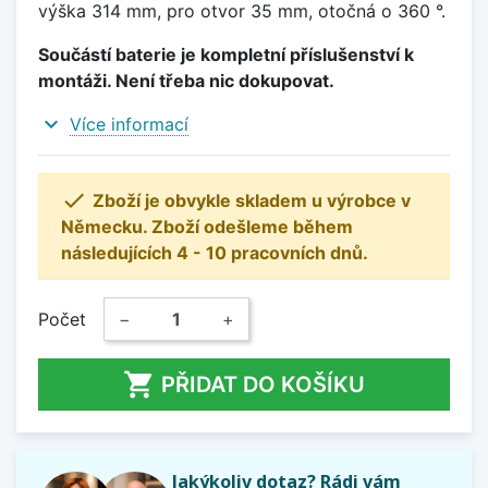
výška 314 mm, pro otvor 35 mm, otočná o 360 °.
Součástí baterie je kompletní příslušenství k
montáži. Není třeba nic dokupovat.
expand_more
Více informací

Zboží je obvykle skladem u výrobce v
Německu. Zboží odešleme během
následujících 4 - 10 pracovních dnů.
Počet
−
+

PŘIDAT DO KOŠÍKU
Jakýkoliv dotaz? Rádi vám