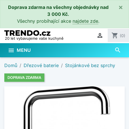
×
Doprava zdarma na všechny objednávky nad
3 000 Kč.
Všechny probíhající akce
najdete zde
.

shopping_cart
(0)
20 let vybavujeme vaše kuchyně
search

MENU
Domů
Dřezové baterie
Stojánkové bez sprchy
DOPRAVA ZDARMA