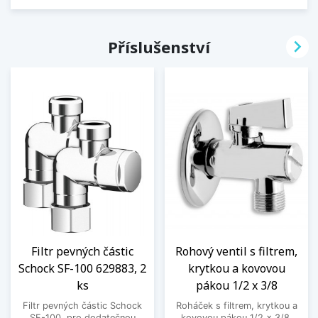

Příslušenství
Filtr pevných částic
Rohový ventil s filtrem,
Schock SF-100 629883, 2
krytkou a kovovou
ks
pákou 1/2 x 3/8
Filtr pevných částic Schock
Roháček s filtrem, krytkou a
SF-100, pro dodatečnou
kovovou pákou 1/2 x 3/8.