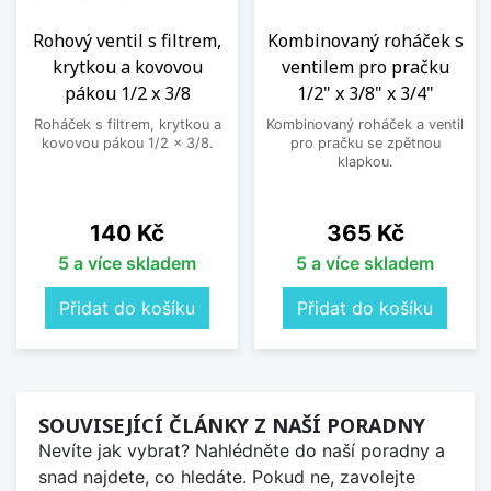
Rohový ventil s filtrem,
Kombinovaný roháček s
krytkou a kovovou
ventilem pro pračku
pákou 1/2 x 3/8
1/2" x 3/8" x 3/4"
Roháček s filtrem, krytkou a
Kombinovaný roháček a ventil
kovovou pákou 1/2 x 3/8.
pro pračku se zpětnou
klapkou.
Cena
Cena
140 Kč
365 Kč
5 a více skladem
5 a více skladem
Přidat do košíku
Přidat do košíku
SOUVISEJÍCÍ ČLÁNKY Z NAŠÍ PORADNY
Nevíte jak vybrat? Nahlédněte do naší poradny a
snad najdete, co hledáte. Pokud ne, zavolejte