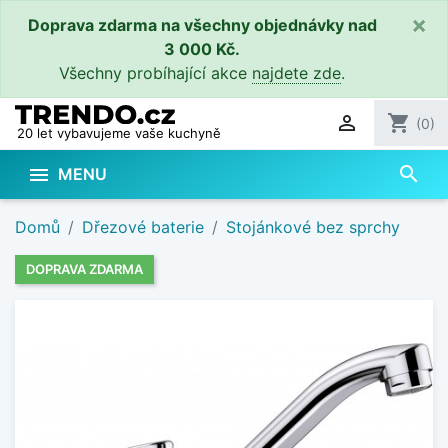
×
Doprava zdarma na všechny objednávky nad
3 000 Kč.
Všechny probíhající akce
najdete zde
.

shopping_cart
(0)
20 let vybavujeme vaše kuchyně
search

MENU
Domů
Dřezové baterie
Stojánkové bez sprchy
DOPRAVA ZDARMA