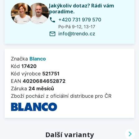
Jakýkoliv dotaz? Rádi vám
poradíme.
+420 731 979 570
phone
Po-Pá 9-12, 13-17
info@trendo.cz
mail_outline
Značka
Blanco
Kód
17420
Kód výrobce
521751
EAN
4020684652872
Záruka
24 měsíců
Zboží pochází z oficiální distribuce pro ČR

Další varianty