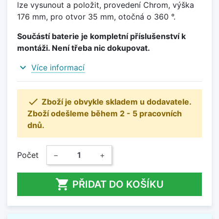
lze vysunout a položit, provedení Chrom, výška
176 mm, pro otvor 35 mm, otočná o 360 °.
Součástí baterie je kompletní příslušenství k
montáži. Není třeba nic dokupovat.
expand_more
Více informací

Zboží je obvykle skladem u dodavatele.
Zboží odešleme během 2 - 5 pracovních
dnů.
Počet
−
+

PŘIDAT DO KOŠÍKU