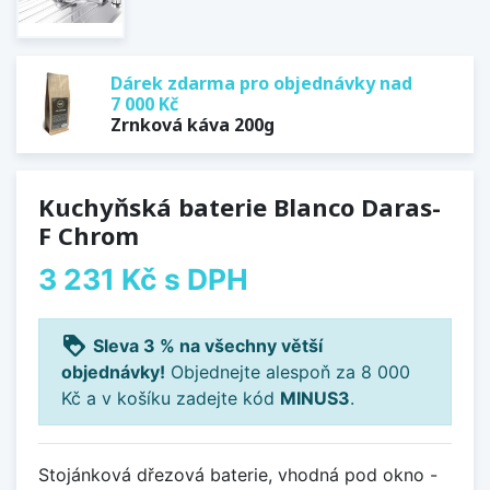
Dárek zdarma pro objednávky nad
7 000 Kč
Zrnková káva 200g
Kuchyňská baterie Blanco Daras-
F Chrom
3 231 Kč
s DPH
loyalty
Sleva 3 % na všechny větší
objednávky!
Objednejte alespoň za 8 000
Kč a v košíku zadejte kód
MINUS3
.
Stojánková dřezová baterie, vhodná pod okno -