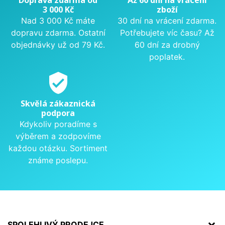
3 000 Kč
zboží
Nad 3 000 Kč máte
30 dní na vrácení zdarma.
dopravu zdarma. Ostatní
Potřebujete víc času? Až
objednávky už od 79 Kč.
60 dní za drobný
poplatek.
verified_user
Skvělá zákaznická
podpora
Kdykoliv poradíme s
výběrem a zodpovíme
každou otázku. Sortiment
známe poslepu.
SPOLEHLIVÝ PRODEJCE