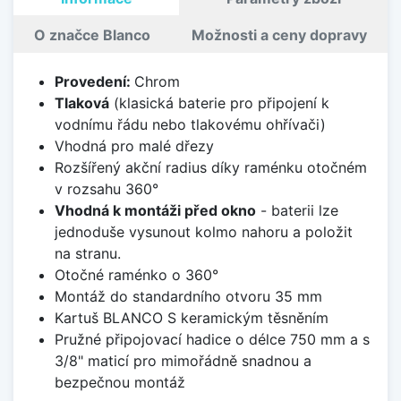
O značce Blanco
Možnosti a ceny dopravy
Provedení:
Chrom
Tlaková
(klasická baterie pro připojení k
vodnímu řádu nebo tlakovému ohřívači)
Vhodná pro malé dřezy
Rozšířený akční radius díky raménku otočném
v rozsahu 360°
Vhodná k montáži před okno
- baterii lze
jednoduše vysunout kolmo nahoru a položit
na stranu.
Otočné raménko o 360°
Montáž do standardního otvoru 35 mm
Kartuš BLANCO S keramickým těsněním
Pružné připojovací hadice o délce 750 mm a s
3/8" maticí pro mimořádně snadnou a
bezpečnou montáž