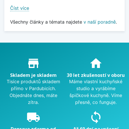
Číst více
Všechny články a témata najdete
v naší poradně
.
Proč nakupovat u nás?
store_mall_directory
home
Skladem je skladem
30 let zkušeností v oboru
Tisíce produktů skladem
Máme vlastní kuchyňské
přímo v Pardubicích.
studio a vyrábíme
Objednáte dnes, máte
špičkové kuchyně. Víme
zítra.
přesně, co funguje.
local_shipping
sync
Doprava zdarma od
Až 60 dní na vrácení