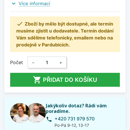
expand_more
Více informací

Zboží by mělo být dostupné, ale termín
musíme zjistit u dodavatele. Termín dodání
Vám sdělíme telefonicky, emailem nebo na
prodejně v Pardubicích.
Počet
−
+

PŘIDAT DO KOŠÍKU
Jakýkoliv dotaz? Rádi vám
poradíme.
+420 731 979 570
phone
Po-Pá 9-12, 13-17