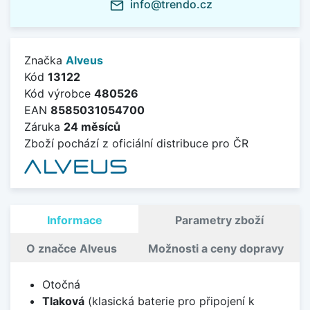
info@trendo.cz
mail_outline
Značka
Alveus
Kód
13122
Kód výrobce
480526
EAN
8585031054700
Záruka
24 měsíců
Zboží pochází z oficiální distribuce pro ČR
Informace
Parametry zboží
O značce Alveus
Možnosti a ceny dopravy
Otočná
Tlaková
(klasická baterie pro připojení k