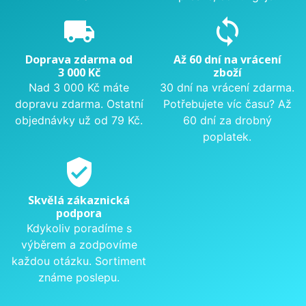
local_shipping
sync
Doprava zdarma od
Až 60 dní na vrácení
3 000 Kč
zboží
Nad 3 000 Kč máte
30 dní na vrácení zdarma.
dopravu zdarma. Ostatní
Potřebujete víc času? Až
objednávky už od 79 Kč.
60 dní za drobný
poplatek.
verified_user
Skvělá zákaznická
podpora
Kdykoliv poradíme s
výběrem a zodpovíme
každou otázku. Sortiment
známe poslepu.