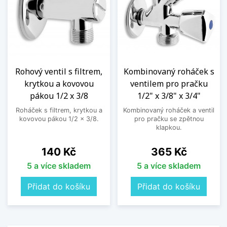
Rohový ventil s filtrem,
Kombinovaný roháček s
krytkou a kovovou
ventilem pro pračku
pákou 1/2 x 3/8
1/2" x 3/8" x 3/4"
Roháček s filtrem, krytkou a
Kombinovaný roháček a ventil
kovovou pákou 1/2 x 3/8.
pro pračku se zpětnou
klapkou.
Cena
Cena
140 Kč
365 Kč
5 a více skladem
5 a více skladem
Přidat do košíku
Přidat do košíku