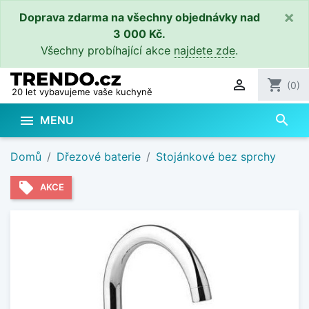
×
Doprava zdarma na všechny objednávky nad
3 000 Kč.
Všechny probíhající akce
najdete zde
.

shopping_cart
(0)
20 let vybavujeme vaše kuchyně
search

MENU
Domů
Dřezové baterie
Stojánkové bez sprchy
local_offer
AKCE