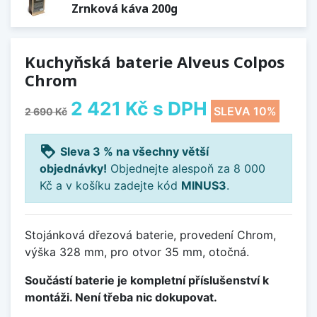
Zrnková káva 200g
Kuchyňská baterie Alveus Colpos
Chrom
2 421 Kč
s DPH
SLEVA 10%
2 690 Kč
loyalty
Sleva 3 % na všechny větší
objednávky!
Objednejte alespoň za 8 000
Kč a v košíku zadejte kód
MINUS3
.
Stojánková dřezová baterie, provedení Chrom,
výška 328 mm, pro otvor 35 mm, otočná.
Součástí baterie je kompletní příslušenství k
montáži. Není třeba nic dokupovat.