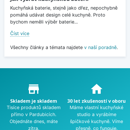
Kuchyňská baterie, stejně jako dřez, nepochybně
pomáhá udávat design celé kuchyně. Proto
bychom neměli výběr baterie...
Číst více
Všechny články a témata najdete
v naší poradně
.
Proč nakupovat u nás?
store_mall_directory
home
Skladem je skladem
30 let zkušeností v oboru
Tisíce produktů skladem
Máme vlastní kuchyňské
přímo v Pardubicích.
studio a vyrábíme
Objednáte dnes, máte
špičkové kuchyně. Víme
zítra.
přesně, co funguje.