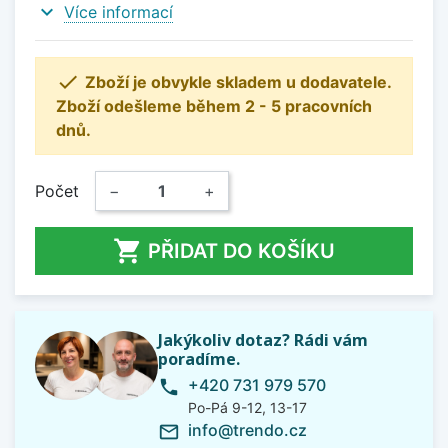
expand_more
Více informací

Zboží je obvykle skladem u dodavatele.
Zboží odešleme během 2 - 5 pracovních
dnů.
Počet
−
+

PŘIDAT DO KOŠÍKU
Jakýkoliv dotaz? Rádi vám
poradíme.
+420 731 979 570
phone
Po-Pá 9-12, 13-17
info@trendo.cz
mail_outline