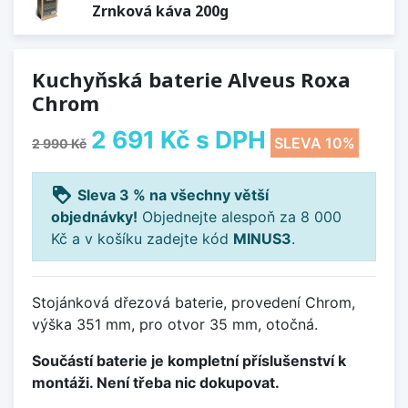
Zrnková káva 200g
Kuchyňská baterie Alveus Roxa
Chrom
2 691 Kč
s DPH
SLEVA 10%
2 990 Kč
loyalty
Sleva 3 % na všechny větší
objednávky!
Objednejte alespoň za 8 000
Kč a v košíku zadejte kód
MINUS3
.
Stojánková dřezová baterie, provedení Chrom,
výška 351 mm, pro otvor 35 mm, otočná.
Součástí baterie je kompletní příslušenství k
montáži. Není třeba nic dokupovat.