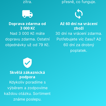
zítra.
přesně, co funguje.
local_shipping
sync
Doprava zdarma od
Až 60 dní na vrácení
3 000 Kč
zboží
Nad 3 000 Kč máte
30 dní na vrácení zdarma.
dopravu zdarma. Ostatní
Potřebujete víc času? Až
objednávky už od 79 Kč.
60 dní za drobný
poplatek.
verified_user
Skvělá zákaznická
podpora
Kdykoliv poradíme s
výběrem a zodpovíme
každou otázku. Sortiment
známe poslepu.