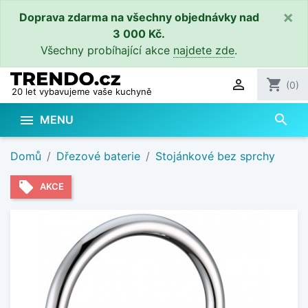
×
Doprava zdarma na všechny objednávky nad
3 000 Kč.
Všechny probíhající akce
najdete zde
.

shopping_cart
(0)
20 let vybavujeme vaše kuchyně
search

MENU
Domů
Dřezové baterie
Stojánkové bez sprchy
local_offer
AKCE