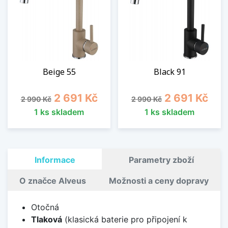
Beige 55
Black 91
Běžná cena
Cena
Běžná cena
Cena
2 691 Kč
2 691 Kč
2 990 Kč
2 990 Kč
1 ks skladem
1 ks skladem
Informace
Parametry zboží
O značce Alveus
Možnosti a ceny dopravy
Otočná
Tlaková
(klasická baterie pro připojení k