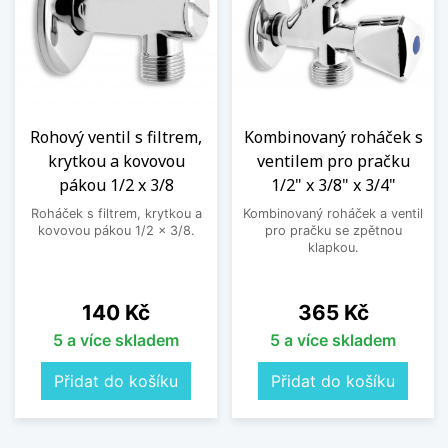
Rohový ventil s filtrem,
Kombinovaný roháček s
krytkou a kovovou
ventilem pro pračku
pákou 1/2 x 3/8
1/2" x 3/8" x 3/4"
Roháček s filtrem, krytkou a
Kombinovaný roháček a ventil
kovovou pákou 1/2 x 3/8.
pro pračku se zpětnou
klapkou.
Cena
Cena
140 Kč
365 Kč
5 a více skladem
5 a více skladem
Přidat do košíku
Přidat do košíku