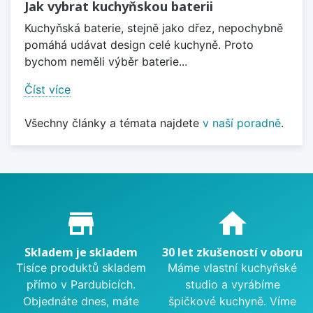
Jak vybrat kuchyňskou baterii
Kuchyňská baterie, stejně jako dřez, nepochybně
pomáhá udávat design celé kuchyně. Proto
bychom neměli výběr baterie...
Číst více
Všechny články a témata najdete
v naší poradně
.
Proč nakupovat u nás?
store_mall_directory
home
Skladem je skladem
30 let zkušeností v oboru
Tisíce produktů skladem
Máme vlastní kuchyňské
přímo v Pardubicích.
studio a vyrábíme
Objednáte dnes, máte
špičkové kuchyně. Víme