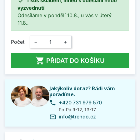

1 kus skladem, ihned k odeslání nebo
vyzvednutí
Odesíláme v pondělí 10.8., u vás v úterý
11.8..
Počet
−
+

PŘIDAT DO KOŠÍKU
Jakýkoliv dotaz? Rádi vám
poradíme.
+420 731 979 570
phone
Po-Pá 9-12, 13-17
info@trendo.cz
mail_outline