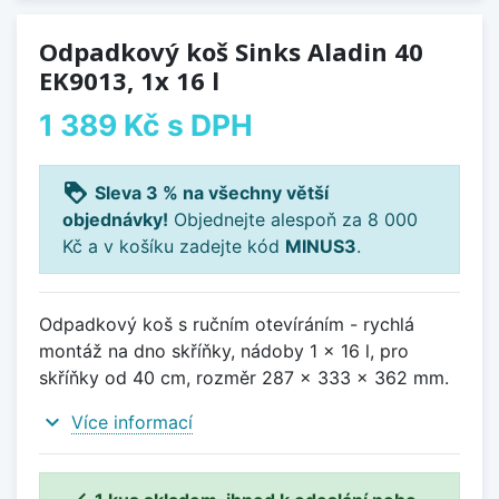
Odpadkový koš Sinks Aladin 40
EK9013, 1x 16 l
1 389 Kč
s DPH
loyalty
Sleva 3 % na všechny větší
objednávky!
Objednejte alespoň za 8 000
Kč a v košíku zadejte kód
MINUS3
.
Odpadkový koš s ručním otevíráním - rychlá
montáž na dno skříňky, nádoby 1 x 16 l, pro
skříňky od 40 cm, rozměr 287 x 333 x 362 mm.
expand_more
Více informací