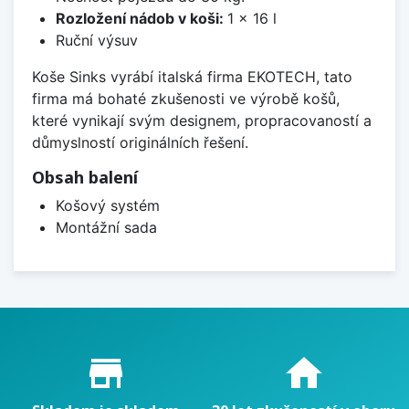
Rozložení nádob v koši:
1 x 16 l
Ruční výsuv
Koše Sinks vyrábí italská firma EKOTECH, tato
firma má bohaté zkušenosti ve výrobě košů,
které vynikají svým designem, propracovaností a
důmyslností originálních řešení.
Obsah balení
Košový systém
Montážní sada
Proč nakupovat u nás?
store_mall_directory
home