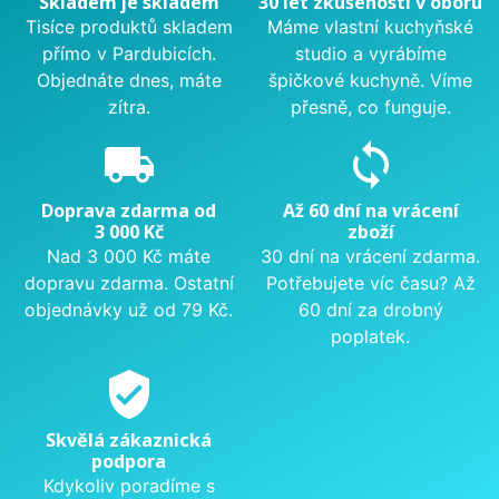
Skladem je skladem
30 let zkušeností v oboru
Tisíce produktů skladem
Máme vlastní kuchyňské
přímo v Pardubicích.
studio a vyrábíme
Objednáte dnes, máte
špičkové kuchyně. Víme
zítra.
přesně, co funguje.
local_shipping
sync
Doprava zdarma od
Až 60 dní na vrácení
3 000 Kč
zboží
Nad 3 000 Kč máte
30 dní na vrácení zdarma.
dopravu zdarma. Ostatní
Potřebujete víc času? Až
objednávky už od 79 Kč.
60 dní za drobný
poplatek.
verified_user
Skvělá zákaznická
podpora
Kdykoliv poradíme s