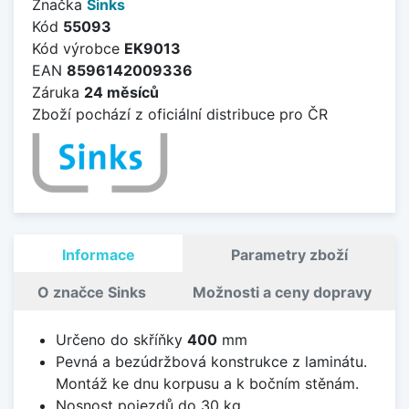
Značka
Sinks
Kód
55093
Kód výrobce
EK9013
EAN
8596142009336
Záruka
24 měsíců
Zboží pochází z oficiální distribuce pro ČR
Informace
Parametry zboží
O značce Sinks
Možnosti a ceny dopravy
Určeno do skříňky
400
mm
Pevná a bezúdržbová konstrukce z laminátu.
Montáž ke dnu korpusu a k bočním stěnám.
Nosnost pojezdů do 30 kg.