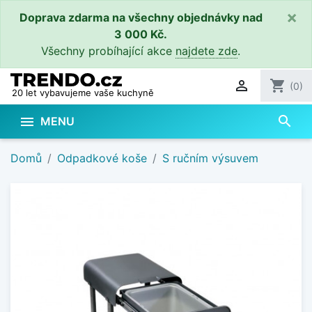
×
Doprava zdarma na všechny objednávky nad
3 000 Kč.
Všechny probíhající akce
najdete zde
.

shopping_cart
(0)
20 let vybavujeme vaše kuchyně
search

MENU
Domů
Odpadkové koše
S ručním výsuvem