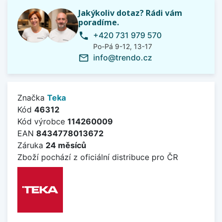
Jakýkoliv dotaz? Rádi vám
poradíme.
+420 731 979 570
phone
Po-Pá 9-12, 13-17
info@trendo.cz
mail_outline
Značka
Teka
Kód
46312
Kód výrobce
114260009
EAN
8434778013672
Záruka
24 měsíců
Zboží pochází z oficiální distribuce pro ČR