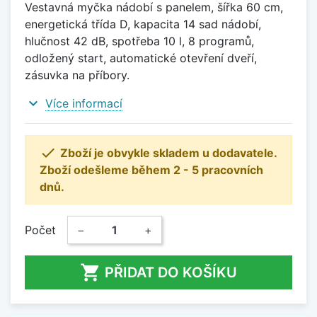
Vestavná myčka nádobí s panelem, šířka 60 cm,
energetická třída D, kapacita 14 sad nádobí,
hlučnost 42 dB, spotřeba 10 l, 8 programů,
odložený start, automatické otevření dveří,
zásuvka na příbory.
expand_more
Více informací

Zboží je obvykle skladem u dodavatele.
Zboží odešleme během 2 - 5 pracovních
dnů.
Počet
−
+

PŘIDAT DO KOŠÍKU