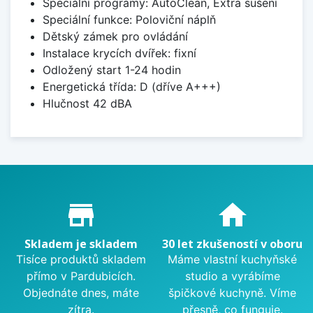
Speciální programy: AutoClean, Extra sušení
Speciální funkce: Poloviční náplň
Dětský zámek pro ovládání
Instalace krycích dvířek: fixní
Odložený start 1-24 hodin
Energetická třída: D (dříve A+++)
Hlučnost 42 dBA
Proč nakupovat u nás?
store_mall_directory
home
Skladem je skladem
30 let zkušeností v oboru
Tisíce produktů skladem
Máme vlastní kuchyňské
přímo v Pardubicích.
studio a vyrábíme
Objednáte dnes, máte
špičkové kuchyně. Víme
zítra.
přesně, co funguje.