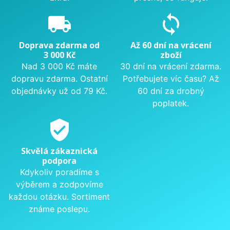
local_shipping
sync
Doprava zdarma od
Až 60 dní na vrácení
3 000 Kč
zboží
Nad 3 000 Kč máte
30 dní na vrácení zdarma.
dopravu zdarma. Ostatní
Potřebujete víc času? Až
objednávky už od 79 Kč.
60 dní za drobný
poplatek.
verified_user
Skvělá zákaznická
podpora
Kdykoliv poradíme s
výběrem a zodpovíme
každou otázku. Sortiment
známe poslepu.