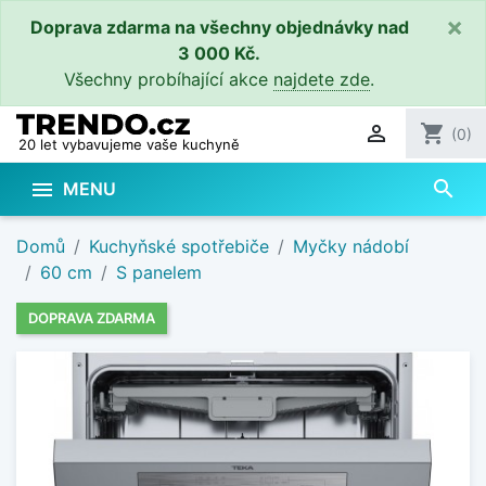
×
Doprava zdarma na všechny objednávky nad
3 000 Kč.
Všechny probíhající akce
najdete zde
.

shopping_cart
(0)
20 let vybavujeme vaše kuchyně
search

MENU
Domů
Kuchyňské spotřebiče
Myčky nádobí
60 cm
S panelem
DOPRAVA ZDARMA