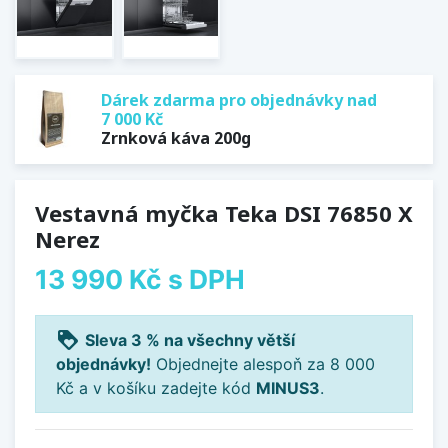
Dárek zdarma pro objednávky nad
7 000 Kč
Zrnková káva 200g
Vestavná myčka Teka DSI 76850 X
Nerez
13 990 Kč
s DPH
loyalty
Sleva 3 % na všechny větší
objednávky!
Objednejte alespoň za 8 000
Kč a v košíku zadejte kód
MINUS3
.