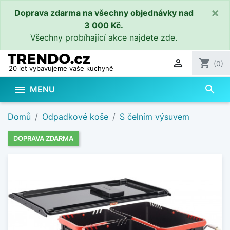
×
Doprava zdarma na všechny objednávky nad
3 000 Kč.
Všechny probíhající akce
najdete zde
.

shopping_cart
(0)
20 let vybavujeme vaše kuchyně
search

MENU
Domů
Odpadkové koše
S čelním výsuvem
DOPRAVA ZDARMA