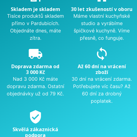
Skladem je skladem
30 let zkušeností v oboru
Tisíce produktů skladem
Máme vlastní kuchyňské
přímo v Pardubicích.
studio a vyrábíme
Objednáte dnes, máte
špičkové kuchyně. Víme
zítra.
přesně, co funguje.
local_shipping
sync
Doprava zdarma od
Až 60 dní na vrácení
3 000 Kč
zboží
Nad 3 000 Kč máte
30 dní na vrácení zdarma.
dopravu zdarma. Ostatní
Potřebujete víc času? Až
objednávky už od 79 Kč.
60 dní za drobný
poplatek.
verified_user
Skvělá zákaznická
podpora