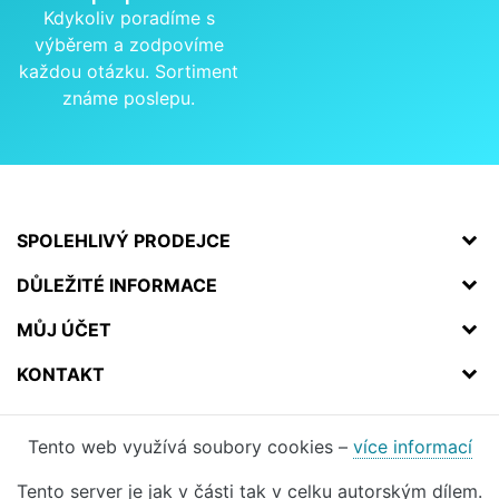
Kdykoliv poradíme s
výběrem a zodpovíme
každou otázku. Sortiment
známe poslepu.
SPOLEHLIVÝ PRODEJCE
DŮLEŽITÉ INFORMACE
MŮJ ÚČET
KONTAKT
Tento web využívá soubory cookies –
více informací
Tento server je jak v části tak v celku autorským dílem.