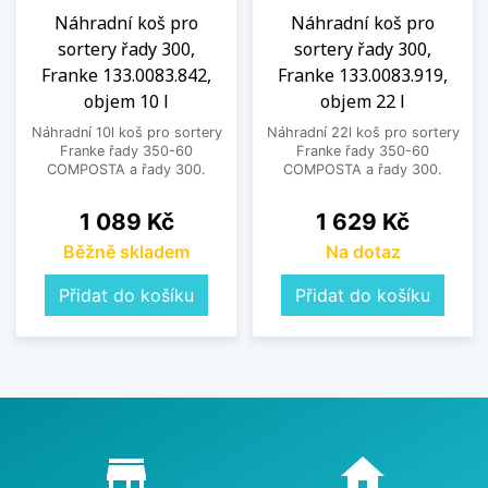
Náhradní koš pro
Náhradní koš pro
sortery řady 300,
sortery řady 300,
Franke 133.0083.842,
Franke 133.0083.919,
objem 10 l
objem 22 l
Náhradní 10l koš pro sortery
Náhradní 22l koš pro sortery
Franke řady 350-60
Franke řady 350-60
COMPOSTA a řady 300.
COMPOSTA a řady 300.
Cena
Cena
1 089 Kč
1 629 Kč
Běžně skladem
Na dotaz
Přidat do košíku
Přidat do košíku
Proč nakupovat u nás?
store_mall_directory
home