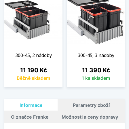
300-45, 2 nádoby
300-45, 3 nádoby
Cena
Cena
11 190 Kč
11 390 Kč
Běžně skladem
1 ks skladem
Informace
Parametry zboží
O značce Franke
Možnosti a ceny dopravy