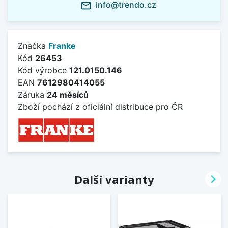
info@trendo.cz
mail_outline
Značka
Franke
Kód
26453
Kód výrobce
121.0150.146
EAN
7612980414055
Záruka
24 měsíců
Zboží pochází z oficiální distribuce pro ČR

Další varianty