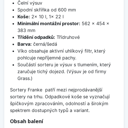
Čelní výsuv
Spodní skříňka od 600 mm
Koše:
2x 10 l, 1x 22 l
Minimální montážní prostor:
562 x 454 x
383 mm
Třídění odpadků:
Třídruhové
Barva:
černá/šedá
Víko obsahuje aktivní uhlíkový filtr, který
pohlcuje nepříjemné pachy.
Součástí sorteru je výsuv s tlumením, který
zaručuje tichý dojezd. (Výsuv je od firmy
Grass.)
Sortery Franke patří mezi nejprodávanější
sortery na trhu. Odpadkové koše se vyznačují
špičkovým zpracováním, odolností a širokým
spektrem dostupných typů a variant.
Obsah balení