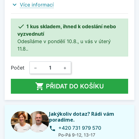
expand_more
Více informací

1 kus skladem, ihned k odeslání nebo
vyzvednutí
Odesíláme v pondělí 10.8., u vás v úterý
11.8..
Počet
−
+

PŘIDAT DO KOŠÍKU
Jakýkoliv dotaz? Rádi vám
poradíme.
+420 731 979 570
phone
Po-Pá 9-12, 13-17