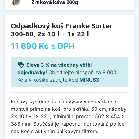
Zrnková káva 200g
Odpadkový koš Franke Sorter
300-60, 2x 10 l + 1x 22 l
11 690 Kč
s DPH
loyalty
Sleva 3 % na všechny větší
objednávky!
Objednejte alespoň za 8 000
Kč a v košíku zadejte kód
MINUS3
.
Košový systém s čelním výsuvem - dvířka se
montují přímo na koš, pro skříňku 60 cm, nádoby
2x 10 l + 1x 22 l, minimální prostor 562 x 454 x
383 mm. Součástí je napevno montovaná police
nad koš s aktivním uhlíkovým filtrem.