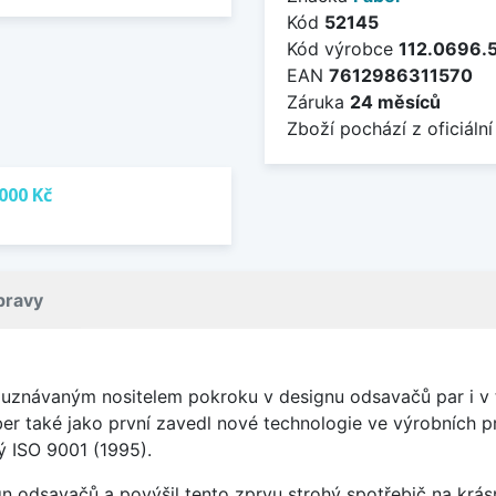
Kód
52145
Kód výrobce
112.0696.
EAN
7612986311570
Záruka
24 měsíců
Zboží pochází z oficiální
000 Kč
pravy
et uznávaným nositelem pokroku v designu odsavačů par i 
r také jako první zavedl nové technologie ve výrobních pr
ý ISO 9001 (1995).
n odsavačů a povýšil tento zprvu strohý spotřebič na krásn