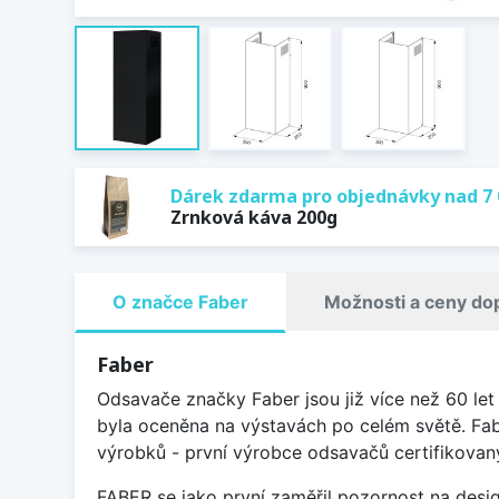
Dárek zdarma pro objednávky nad 7 
Zrnková káva 200g
O značce Faber
Možnosti a ceny do
Faber
Odsavače značky Faber jsou již více než 60 l
byla oceněna na výstavách po celém světě. Fabe
výrobků - první výrobce odsavačů certifikovan
FABER se jako první zaměřil pozornost na desig