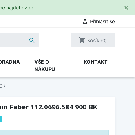
×
kce
najdete zde
.

Přihlásit se

shopping_cart
Košík
(0)
ORADNA
VŠE O
KONTAKT
NÁKUPU
 BK
ín Faber 112.0696.584 900 BK
H