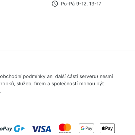
access_time
Po-Pá 9-12, 13-17
 obchodní podmínky ani další části serveru) nesmí
robků, služeb, firem a společností mohou být
.