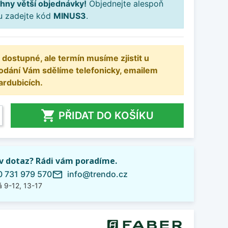
hny větší objednávky!
Objednejte alespoň
ku zadejte kód
MINUS3
.
 dostupné, ale termín musíme zjistit u
odání Vám sdělíme telefonicky, emailem
ardubicích.

PŘIDAT DO KOŠÍKU
iv dotaz? Rádi vám poradíme.
 731 979 570
info@trendo.cz
mail_outline
 9-12, 13-17