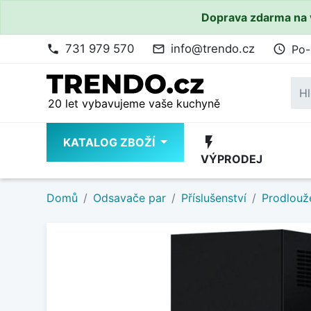
Doprava zdarma na 
731 979 570
info@trendo.cz
Po-
phone
mail_outline
access_time
20 let vybavujeme vaše kuchyně
flash_on
KATALOG ZBOŽÍ
VÝPRODEJ
Domů
Odsavače par
Příslušenství
Prodlouž