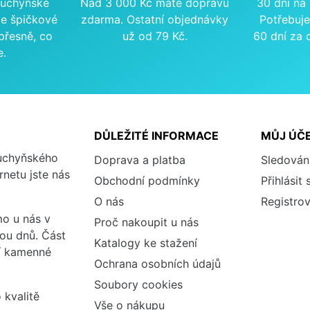
kuchyňské
Nad 3 000 Kč máte dopravu
30 dní na
me špičkové
zdarma. Ostatní objednávky
Potřebuje
přesně, co
už od 79 Kč.
60 dní za 
e.
DŮLEŽITÉ INFORMACE
MŮJ ÚČ
kuchyňského
Doprava a platba
Sledován
rnetu jste nás
Obchodní podmínky
Přihlásit 
O nás
Registrov
o u nás v
Proč nakoupit u nás
vou dnů. Část
Katalogy ke stažení
ší kamenné
Ochrana osobních údajů
Soubory cookies
 kvalitě
Vše o nákupu