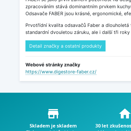
zpracováním stává dominantním prvkem kuchyně.
Odsavače FABER jsou krásné, ergonomické, efekt
Prvotřídní kvalita odsavačů Faber a dlouholetá
standardní dvouletou záruku, ale i další tři rok
Detail značky a ostatní produkty
Webové stránky značky
https://www.digestore-faber.cz/
Proč nakupovat u nás?
store_mall_directory
hom
Skladem je skladem
30 let zkušenos