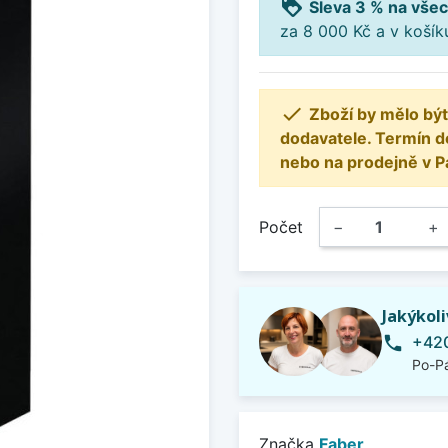
loyalty
Sleva 3 % na všec
za 8 000 Kč a v koší

Zboží by mělo být
dodavatele. Termín d
nebo na prodejně v P
Počet
−
+
Jakýkol
+420
phone
Po-Pá
Značka
Faber