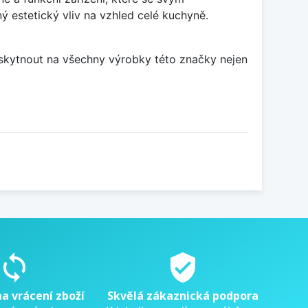
estetický vliv na vzhled celé kuchyně.
poskytnout na všechny výrobky této značky nejen
sync
verified_user
na vrácení zboží
Skvělá zákaznická podpora