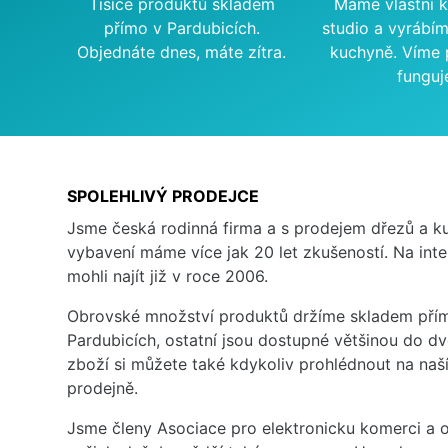
Tisíce produktů skladem
Máme vlastní 
přímo v Pardubicích.
studio a vyrábí
Objednáte dnes, máte zítra.
kuchyně. Víme 
funguj
SPOLEHLIVÝ PRODEJCE
Jsme česká rodinná firma a s prodejem dřezů a 
vybavení máme více jak 20 let zkušeností. Na inte
mohli najít již v roce 2006.
Obrovské množství produktů držíme skladem přím
Pardubicích, ostatní jsou dostupné většinou do d
zboží si můžete také kdykoliv prohlédnout na na
prodejně.
Jsme členy Asociace pro elektronicku komerci a o