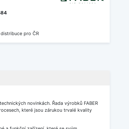
584
 distribuce pro ČR
v technických novinkách. Řada výrobků FABER
ocesech, které jsou zárukou trvalé kvality
é a funkční zařízení, které se svým