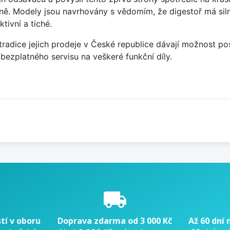
 Modely jsou navrhovány s vědomím, že digestoř má silný 
ivní a tiché.
 tradice jejich prodeje v České republice dávají možnost 
y bezplatného servisu na veškeré funkční díly.
e
local_shipping
tí v oboru
Doprava zdarma od 3 000 Kč
Až 60 dní 