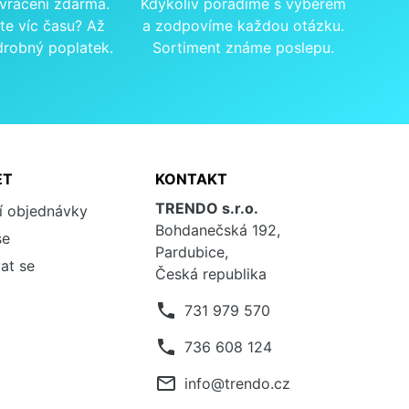
 vrácení zdarma.
Kdykoliv poradíme s výběrem
te víc času? Až
a zodpovíme každou otázku.
drobný poplatek.
Sortiment známe poslepu.
ET
KONTAKT
TRENDO s.r.o.
í objednávky
Bohdanečská 192,
se
Pardubice,
at se
Česká republika
phone
731 979 570
phone
736 608 124
mail_outline
info@trendo.cz