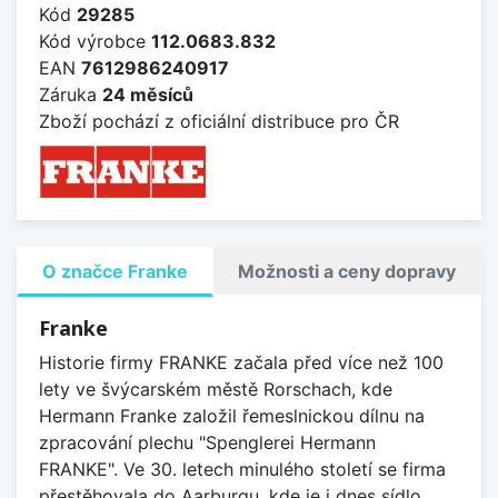
Kód
29285
Kód výrobce
112.0683.832
EAN
7612986240917
Záruka
24 měsíců
Zboží pochází z oficiální distribuce pro ČR
O značce Franke
Možnosti a ceny dopravy
Franke
Historie firmy FRANKE začala před více než 100
lety ve švýcarském městě Rorschach, kde
Hermann Franke založil řemeslnickou dílnu na
zpracování plechu "Spenglerei Hermann
FRANKE". Ve 30. letech minulého století se firma
přestěhovala do Aarburgu, kde je i dnes sídlo