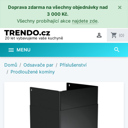
×
Doprava zdarma na všechny objednávky nad
3 000 Kč.
Všechny probíhající akce
najdete zde
.

shopping_cart
(0)
20 let vybavujeme vaše kuchyně
search

MENU
Domů
Odsavače par
Příslušenství
Prodloužené komíny