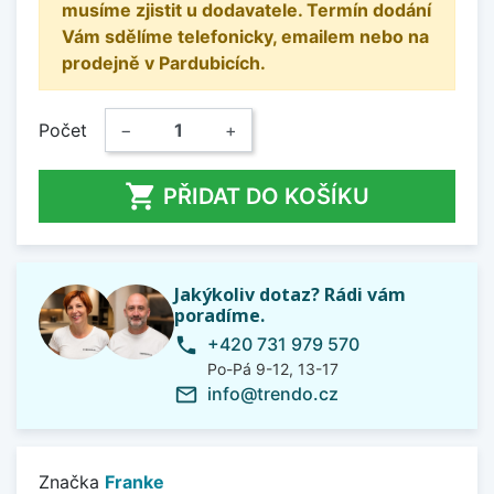
musíme zjistit u dodavatele. Termín dodání
Vám sdělíme telefonicky, emailem nebo na
prodejně v Pardubicích.
Počet
−
+

PŘIDAT DO KOŠÍKU
Jakýkoliv dotaz? Rádi vám
poradíme.
+420 731 979 570
phone
Po-Pá 9-12, 13-17
info@trendo.cz
mail_outline
Značka
Franke