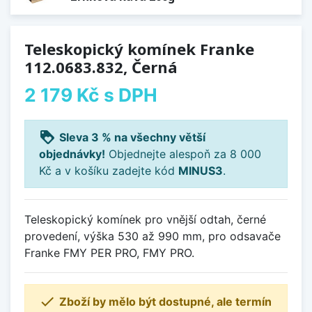
Teleskopický komínek Franke
112.0683.832, Černá
2 179 Kč
s DPH
loyalty
Sleva 3 % na všechny větší
objednávky!
Objednejte alespoň za 8 000
Kč a v košíku zadejte kód
MINUS3
.
Teleskopický komínek pro vnější odtah, černé
provedení, výška 530 až 990 mm, pro odsavače
Franke FMY PER PRO, FMY PRO.

Zboží by mělo být dostupné, ale termín