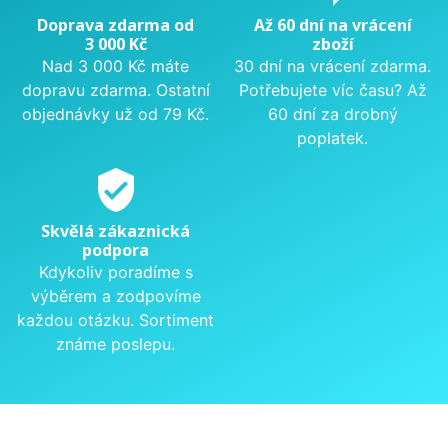
Doprava zdarma od
Až 60 dní na vrácení
3 000 Kč
zboží
Nad 3 000 Kč máte
30 dní na vrácení zdarma.
dopravu zdarma. Ostatní
Potřebujete víc času? Až
objednávky už od 79 Kč.
60 dní za drobný
poplatek.
verified_user
Skvělá zákaznická
podpora
Kdykoliv poradíme s
výběrem a zodpovíme
každou otázku. Sortiment
známe poslepu.