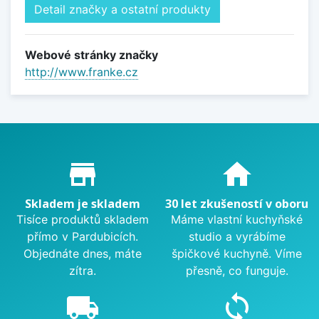
Detail značky a ostatní produkty
Webové stránky značky
http://www.franke.cz
Proč nakupovat u nás?
store_mall_directory
home
Skladem je skladem
30 let zkušeností v oboru
Tisíce produktů skladem
Máme vlastní kuchyňské
přímo v Pardubicích.
studio a vyrábíme
Objednáte dnes, máte
špičkové kuchyně. Víme
zítra.
přesně, co funguje.
local_shipping
sync