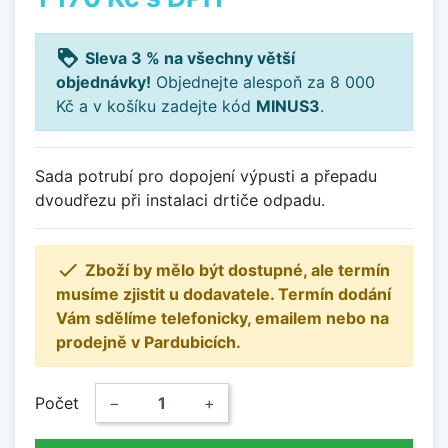
loyalty
Sleva 3 % na všechny větší
objednávky!
Objednejte alespoň za 8 000
Kč a v košíku zadejte kód
MINUS3
.
Sada potrubí pro dopojení výpusti a přepadu
dvoudřezu při instalaci drtiče odpadu.

Zboží by mělo být dostupné, ale termín
musíme zjistit u dodavatele. Termín dodání
Vám sdělíme telefonicky, emailem nebo na
prodejně v Pardubicích.
Počet
−
+