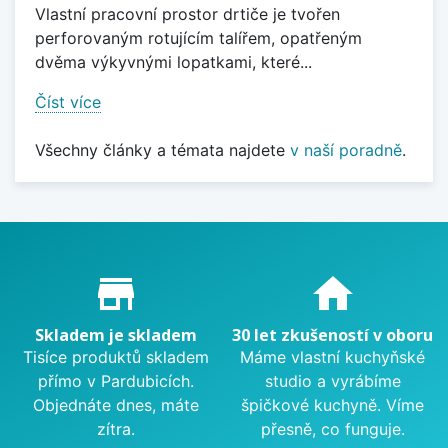
Vlastní pracovní prostor drtiče je tvořen
perforovaným rotujícím talířem, opatřeným
dvěma výkyvnými lopatkami, které...
Číst více
Všechny články a témata najdete
v naší poradně
.
Proč nakupovat u nás?
store_mall_directory
home
Skladem je skladem
30 let zkušeností v oboru
Tisíce produktů skladem
Máme vlastní kuchyňské
přímo v Pardubicích.
studio a vyrábíme
Objednáte dnes, máte
špičkové kuchyně. Víme
zítra.
přesně, co funguje.