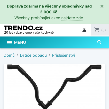
×
Doprava zdarma na všechny objednávky nad
3 000 Kč.
Všechny probíhající akce
najdete zde
.

shopping_cart
(0)
20 let vybavujeme vaše kuchyně
search

MENU
Domů
Drtiče odpadu
Příslušenství