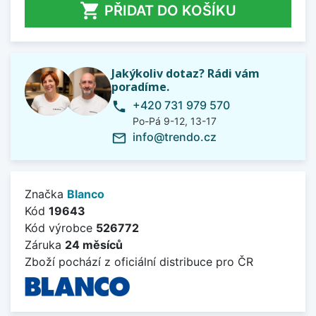

PŘIDAT DO KOŠÍKU
Jakýkoliv dotaz? Rádi vám
poradíme.
+420 731 979 570
phone
Po-Pá 9-12, 13-17
info@trendo.cz
mail_outline
Značka
Blanco
Kód
19643
Kód výrobce
526772
Záruka
24 měsíců
Zboží pochází z oficiální distribuce pro ČR