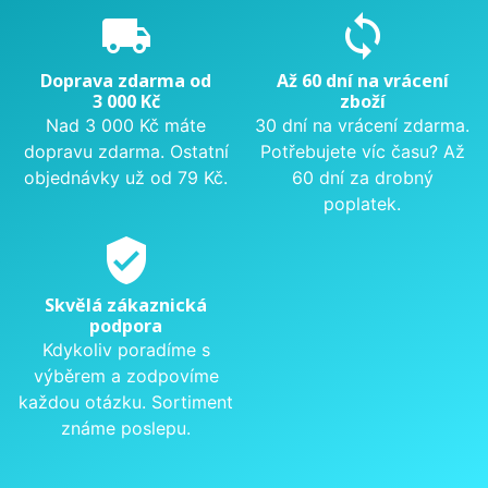
local_shipping
sync
Doprava zdarma od
Až 60 dní na vrácení
3 000 Kč
zboží
Nad 3 000 Kč máte
30 dní na vrácení zdarma.
dopravu zdarma. Ostatní
Potřebujete víc času? Až
objednávky už od 79 Kč.
60 dní za drobný
poplatek.
verified_user
Skvělá zákaznická
podpora
Kdykoliv poradíme s
výběrem a zodpovíme
každou otázku. Sortiment
známe poslepu.