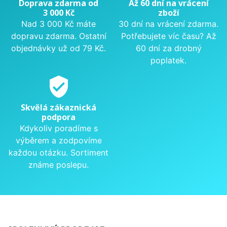
Doprava zdarma od
Až 60 dní na vrácení
3 000 Kč
zboží
Nad 3 000 Kč máte
30 dní na vrácení zdarma.
dopravu zdarma. Ostatní
Potřebujete víc času? Až
objednávky už od 79 Kč.
60 dní za drobný
poplatek.
verified_user
Skvělá zákaznická
podpora
Kdykoliv poradíme s
výběrem a zodpovíme
každou otázku. Sortiment
známe poslepu.