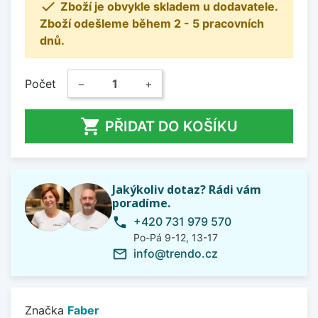

Zboží je obvykle skladem u dodavatele.
Zboží odešleme během 2 - 5 pracovních
dnů.
Počet
−
+

PŘIDAT DO KOŠÍKU
Jakýkoliv dotaz? Rádi vám
poradíme.
+420 731 979 570
phone
Po-Pá 9-12, 13-17
info@trendo.cz
mail_outline
Značka
Faber