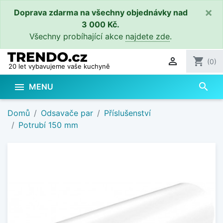
×
Doprava zdarma na všechny objednávky nad
3 000 Kč.
Všechny probíhající akce
najdete zde
.

shopping_cart
(0)
20 let vybavujeme vaše kuchyně
search

MENU
Domů
Odsavače par
Příslušenství
Potrubí 150 mm