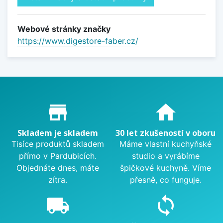
Webové stránky značky
https://www.digestore-faber.cz/
Proč nakupovat u nás?
store_mall_directory
home
Skladem je skladem
30 let zkušeností v oboru
Tisíce produktů skladem
Máme vlastní kuchyňské
přímo v Pardubicích.
studio a vyrábíme
Objednáte dnes, máte
špičkové kuchyně. Víme
zítra.
přesně, co funguje.
local_shipping
sync