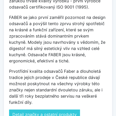
zárukou trvalé kvality výrobků - první výrobce
odsavačů certifikovaný ISO 9001 (1995).
FABER se jako první zaměřil pozornost na design
odsavačů a povýšil tento zprvu strohý spotřebič
na krásné a funkční zařízení, které se svým
zpracováním stává dominantním prvkem
kuchyně. Modely jsou navrhovány s vědomím, že
digestoř má silný estetický vliv na vzhled celé
kuchyně. Odsavače FABER jsou krásné,
ergonomické, efektivní a tiché.
Prvotřídní kvalita odsavačů Faber a dlouholetá
tradice jejich prodeje v České republice dávají
možnost poskytnout na všechny výrobky této
značky nejen standardní dvouletou záruku, ale i
další tři roky bezplatného servisu na veškeré
funkční díly.
Detail značky a ostatní produkty