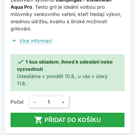
Aqua Pro
. Tento gril je ideální volbou pro
milovníky venkovního vaření, kteří hledají výkon,
snadnou údržbu, kvalitu a široké možnosti
grilování.
expand_more
Více informací

1 kus skladem, ihned k odeslání nebo
vyzvednutí
Odesíláme v pondělí 10.8., u vás v úterý
11.8..
Počet
−
+

PŘIDAT DO KOŠÍKU