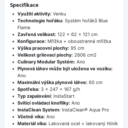
Specifikace
Využití aktivity:
Venku
Technologie hořáku:
Systém hořáků Blue
Flame
Zavřená velikost:
122 x 62 x 121 cm
Konfigurace:
Mřížka + oboustranná mřížka
Výška pracovní plochy:
95 cm
Velikost grilovací plochy:
2806 cm2
Culinary Modular Systém:
Ano
Plynová láhev může být uložena ve vozíku:
Ano
Maximální výška plynové láhve:
60 cm
Spotřeba:
3 x 247 + 167 g/h
Typ zapalování:
InstaStart
Svítící ovládací knoflíky:
Ano
InstaClean System:
InstaClean® Aqua Pro
Včetně víka:
Ano
Materiál víka:
Lakovaná ocel + lakovaný hliník