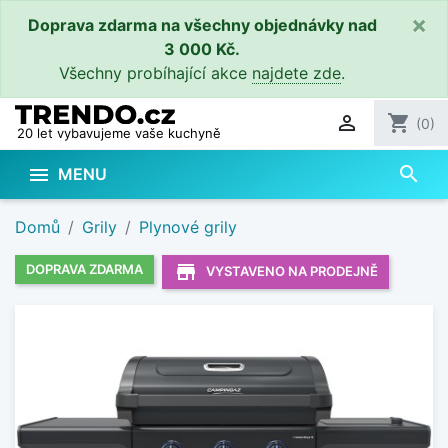
×
Doprava zdarma na všechny objednávky nad
3 000 Kč.
Všechny probíhající akce
najdete zde
.

shopping_cart
(0)
20 let vybavujeme vaše kuchyně
search

MENU
Domů
Grily
Plynové grily
store_mall_directory
DOPRAVA ZDARMA
VYSTAVENO NA PRODEJNĚ