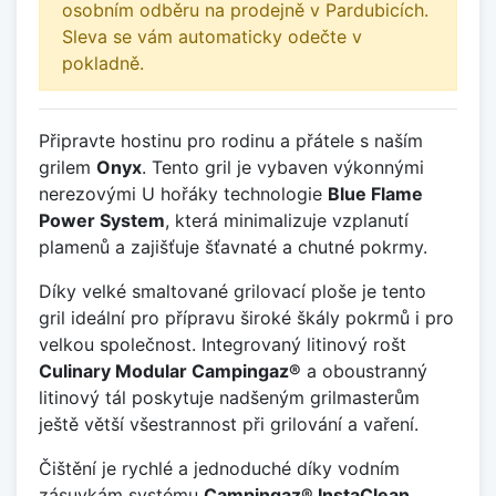
osobním odběru na prodejně v Pardubicích.
Sleva se vám automaticky odečte v
pokladně.
Připravte hostinu pro rodinu a přátele s naším
grilem
Onyx
. Tento gril je vybaven výkonnými
nerezovými U hořáky technologie
Blue Flame
Power System
, která minimalizuje vzplanutí
plamenů a zajišťuje šťavnaté a chutné pokrmy.
Díky velké smaltované grilovací ploše je tento
gril ideální pro přípravu široké škály pokrmů i pro
velkou společnost. Integrovaný litinový rošt
Culinary Modular Campingaz®
a oboustranný
litinový tál poskytuje nadšeným grilmasterům
ještě větší všestrannost při grilování a vaření.
Čištění je rychlé a jednoduché díky vodním
zásuvkám systému
Campingaz® InstaClean