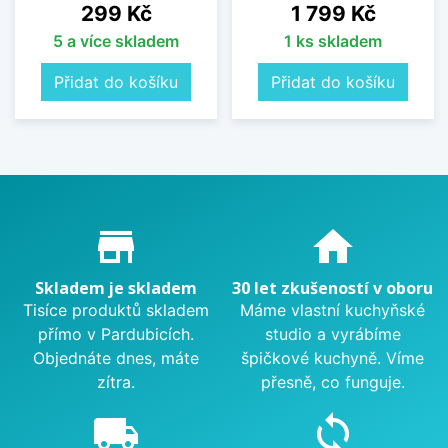
Cena
Cena
299 Kč
1 799 Kč
5 a více skladem
1 ks skladem
Přidat do košíku
Přidat do košíku
Proč nakupovat u nás?
store_mall_directory
home
Skladem je skladem
30 let zkušeností v oboru
Tisíce produktů skladem
Máme vlastní kuchyňské
přímo v Pardubicích.
studio a vyrábíme
Objednáte dnes, máte
špičkové kuchyně. Víme
zítra.
přesně, co funguje.
local_shipping
sync