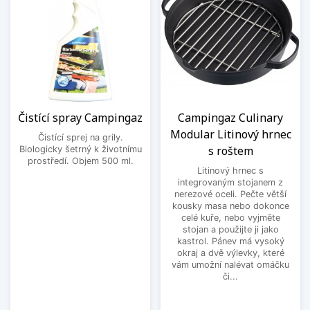
Čistící spray Campingaz
Campingaz Culinary
Modular Litinový hrnec
Čistící sprej na grily.
s roštem
Biologicky šetrný k životnímu
prostředí. Objem 500 ml.
Litinový hrnec s
integrovaným stojanem z
nerezové oceli. Pečte větší
kousky masa nebo dokonce
celé kuře, nebo vyjměte
stojan a použijte ji jako
kastrol. Pánev má vysoký
okraj a dvě výlevky, které
vám umožní nalévat omáčku
či...