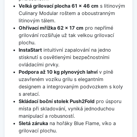
Velká grilovací plocha 61 x 46 cm
s litinovým
Culinary Modular roštem a oboustranným
litinovým tálem.
Ohřívací mřížka 62 x 17 cm
pro nepřímé
grilování rozšiřuje už tak velkou grilovací
plochu.
InstaStart
intuitivní zapalování na jedno
stisknutí s osvětlenými bezpečnostními
ovládacími prvky.
Podpora až 10 kg plynových lahví
v plně
uzavřeném vozíku grilu s elegantním
designem a integrovaným podvozkem s koly
s aretací.
Skládací boční stolek Push2Fold
pro úsporu
místa při skladování, vyniká jednoduchou
manipulací a robusností.
5letá záruka
na hořáky Blue Flame, víko a
grilovací plochu.