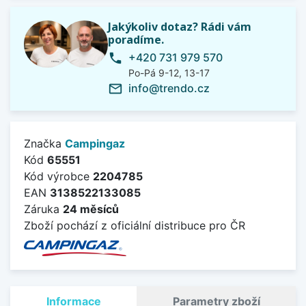
Jakýkoliv dotaz? Rádi vám
poradíme.
+420 731 979 570
phone
Po-Pá 9-12, 13-17
info@trendo.cz
mail_outline
Značka
Campingaz
Kód
65551
Kód výrobce
2204785
EAN
3138522133085
Záruka
24 měsíců
Zboží pochází z oficiální distribuce pro ČR
Informace
Parametry zboží