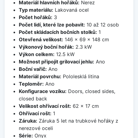
Materiál hlavních hořáků:
Nerez
Typ materiálu:
Lakovaná ocel
Počet hořáků:
3
Počet lidí, které lze pobavit:
10 až 12 osob
Počet skládacích bočních stolků:
1
Otevřená velikost:
146 x 69 x 148 cm
Výkonový boční hořák:
2.3 kW
Výkon celkem:
12.5 kW
Možnost připojit grilovací jehlu:
Ano
Boční vařič:
Ano
Materiál povrchu:
Pololesklá litina
Teploměr:
Ano
Konfigurace vozíku:
Doors, closed sides,
closed back
Velikost ohřívací rošt:
62 x 17 cm
Ohřívací rošt:
1
Záruka:
Záruka 5 let na trubkové hořáky z
nerezové oceli
Série:
Onyx