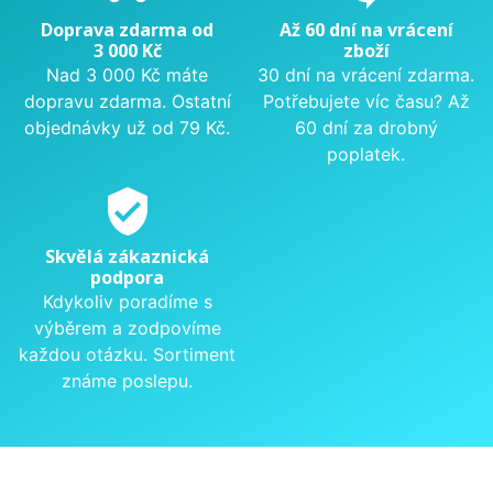
Doprava zdarma od
Až 60 dní na vrácení
3 000 Kč
zboží
Nad 3 000 Kč máte
30 dní na vrácení zdarma.
dopravu zdarma. Ostatní
Potřebujete víc času? Až
objednávky už od 79 Kč.
60 dní za drobný
poplatek.
verified_user
Skvělá zákaznická
podpora
Kdykoliv poradíme s
výběrem a zodpovíme
každou otázku. Sortiment
známe poslepu.