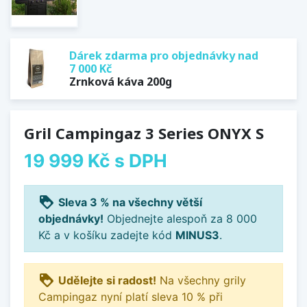
Dárek zdarma pro objednávky nad
7 000 Kč
Zrnková káva 200g
Gril Campingaz 3 Series ONYX S
19 999 Kč
s DPH
loyalty
Sleva 3 % na všechny větší
objednávky!
Objednejte alespoň za 8 000
Kč a v košíku zadejte kód
MINUS3
.
loyalty
Udělejte si radost!
Na všechny grily
Campingaz nyní platí sleva 10 % při