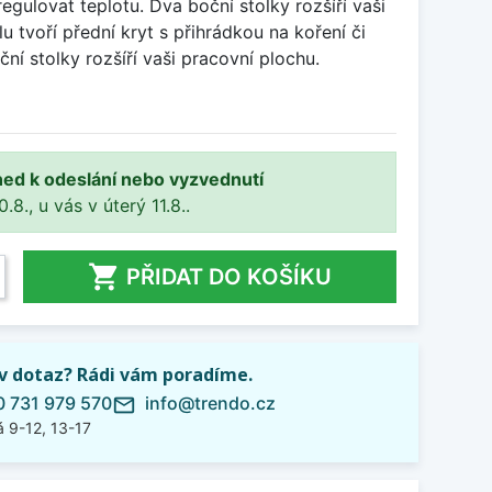
egulovat teplotu. Dva boční stolky rozšíří vaši
lu tvoří přední kryt s přihrádkou na koření či
ční stolky rozšíří vaši pracovní plochu.
ned k odeslání nebo vyzvednutí
8., u vás v úterý 11.8..

PŘIDAT DO KOŠÍKU
iv dotaz? Rádi vám poradíme.
 731 979 570
info@trendo.cz
mail_outline
 9-12, 13-17