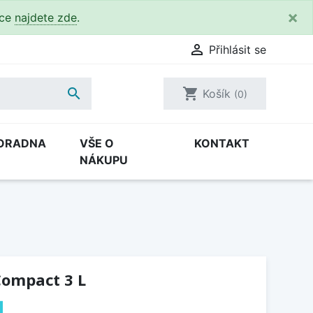
×
kce
najdete zde
.

Přihlásit se

shopping_cart
Košík
(0)
ORADNA
VŠE O
KONTAKT
NÁKUPU
Compact 3 L
H