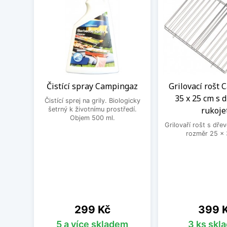
Čistící spray Campingaz
Grilovací rošt
35 x 25 cm s 
Čistící sprej na grily. Biologicky
rukoje
šetrný k životnímu prostředí.
Objem 500 ml.
Grilovaří rošt s dřev
rozměr 25 x 
Cena
Cena
299 Kč
399 
5 a více skladem
3 ks skl