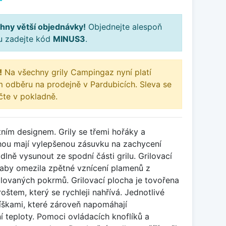
hny větší objednávky!
Objednejte alespoň
ku zadejte kód
MINUS3
.
!
Na všechny grily Campingaz nyní platí
m odběru na prodejně v Pardubicích. Sleva se
te v pokladně.
tním designem. Grily se třemi hořáky a
ochou mají vylepšenou zásuvku na zachycení
dlně vysunout ze spodní části grilu. Grilovací
 aby omezila zpětné vznícení plamenů z
ilovaných pokrmů. Grilovací plocha je tovořena
tem, který se rychleji nahřívá. Jednotlivé
íškami, které zároveň napomáhají
 teploty. Pomoci ovládacích knoflíků a