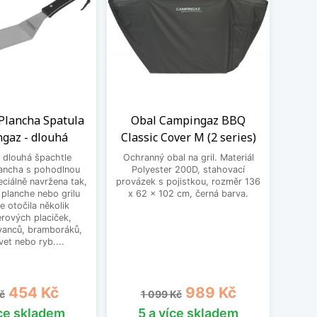
lancha Spatula
Obal Campingaz BBQ
Odtl
gaz - dlouhá
Classic Cover M (2 series)
 dlouhá špachtle
Ochranný obal na gril. Materiál
Odt
ancha s pohodlnou
Polyester 200D, stahovací
spotře
peciálně navržena tak,
provázek s pojistkou, rozměr 136
Pro př
 planche nebo grilu
x 62 x 102 cm, černá barva.
sada 
 otočila několik
rových placiček,
ívanců, bramboráků,
evet nebo ryb....
á cena
Cena
Běžná cena
Cena
454 Kč
989 Kč
č
1 099 Kč
íce skladem
5 a více skladem