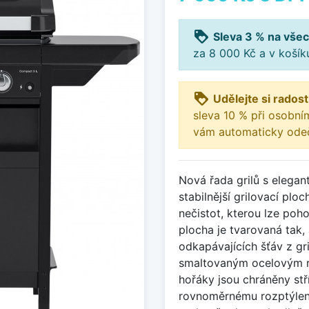
loyalty
Sleva 3 % na všec
za 8 000 Kč a v koší
loyalty
Udělejte si radost
sleva 10 % při osobní
vám automaticky odeč
Nová řada grilů s elegan
stabilnější grilovací pl
nečistot, kterou lze poho
plocha je tvarovaná tak,
odkapávajících šťáv z gr
smaltovaným ocelovým roš
hořáky jsou chráněny stř
rovnoměrnému rozptýlení