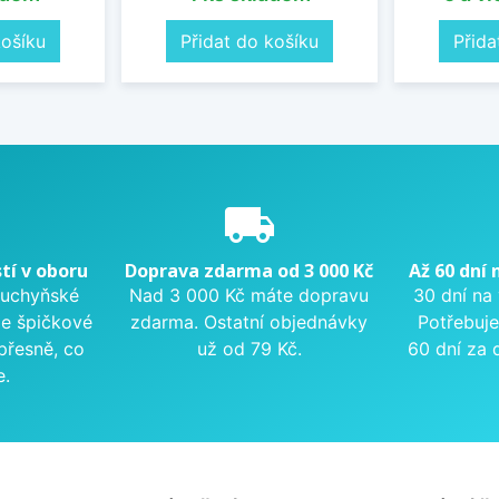
košíku
Přidat do košíku
Přida
e
local_shipping
tí v oboru
Doprava zdarma od 3 000 Kč
Až 60 dní 
kuchyňské
Nad 3 000 Kč máte dopravu
30 dní na
me špičkové
zdarma. Ostatní objednávky
Potřebuje
přesně, co
už od 79 Kč.
60 dní za 
e.