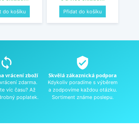
t do košíku
Přidat do košíku
sync
verified_user
na vrácení zboží
Skvělá zákaznická podpora
 vrácení zdarma.
Kdykoliv poradíme s výběrem
te víc času? Až
a zodpovíme každou otázku.
drobný poplatek.
Sortiment známe poslepu.