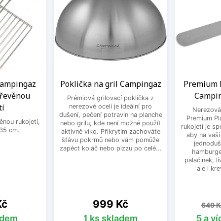
 Campingaz
Poklička na gril Campingaz
Premium P
dřevěnou
Campin
Prémiová grilovací poklička z
tí
nerezové oceli je ideální pro
Nerezová
dušení, pečení potravin na planche
Premium Pl
ěnou rukojetí,
nebo grilu, kde není možné použít
rukojetí je s
35 cm.
aktivně víko. Přikrytím zachováte
aby na vaší
šťávu pokrmů nebo vám pomůže
jednoduše
zapéct koláč nebo pizzu po celé...
hamburge
palačinek, l
ale i kr
Cena
Běžn
Kč
999 Kč
649 K
adem
1 ks skladem
5 a v