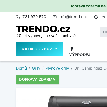
Doprava zdarma na 
731 979 570
info@trendo.cz
Po-
phone
mail_outline
access_time
20 let vybavujeme vaše kuchyně
flash_on
KATALOG ZBOŽÍ
VÝPRODEJ
Domů
Grily
Plynové grily
Gril Campingaz C
DOPRAVA ZDARMA