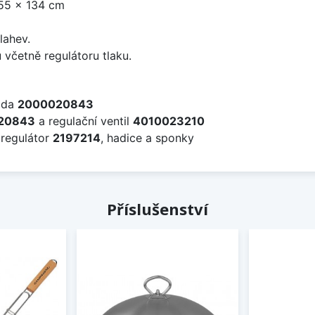
55 x 134 cm
lahev.
 včetně regulátoru tlaku.
sada
2000020843
20843
a regulační ventil
4010023210
 regulátor
2197214
, hadice a sponky
Příslušenství