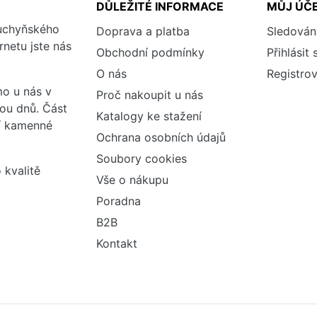
DŮLEŽITÉ INFORMACE
MŮJ ÚČ
kuchyňského
Doprava a platba
Sledován
rnetu jste nás
Obchodní podmínky
Přihlásit 
O nás
Registrov
o u nás v
Proč nakoupit u nás
vou dnů. Část
Katalogy ke stažení
ší kamenné
Ochrana osobních údajů
Soubory cookies
 kvalitě
Vše o nákupu
Poradna
B2B
Kontakt