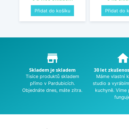
Přidat do košíku
Přidat do 
Proč nakupovat u nás?
store_mall_directory
hom
Skladem je skladem
30 let zkušenos
Tisíce produktů skladem
Máme vlastní 
přímo v Pardubicích.
studio a vyrábí
Objednáte dnes, máte zítra.
kuchyně. Víme 
funguj