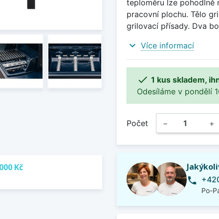
teploměru lze pohodlně r
pracovní plochu. Tělo gri
grilovací přísady. Dva bo
expand_more
Více informací

1 kus skladem, ih
Odesíláme v pondělí 10.
Počet
−
+
Jakýkol
000 Kč
+420
phone
Po-Pá