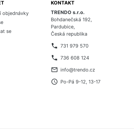
ET
KONTAKT
TRENDO s.r.o.
í objednávky
Bohdanečská 192,
se
Pardubice,
at se
Česká republika
phone
731 979 570
phone
736 608 124
mail_outline
info@trendo.cz
access_time
Po-Pá 9-12, 13-17