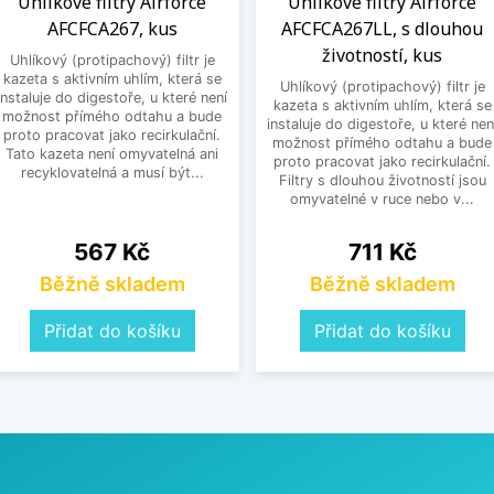
Uhlíkové filtry Airforce
Uhlíkové filtry Airforce
AFCFCA267, kus
AFCFCA267LL, s dlouhou
životností, kus
Uhlíkový (protipachový) filtr je
kazeta s aktivním uhlím, která se
Uhlíkový (protipachový) filtr je
instaluje do digestoře, u které není
kazeta s aktivním uhlím, která se
možnost přímého odtahu a bude
instaluje do digestoře, u které nen
proto pracovat jako recirkulační.
možnost přímého odtahu a bude
Tato kazeta není omyvatelná ani
proto pracovat jako recirkulační.
recyklovatelná a musí být...
Filtry s dlouhou životností jsou
omyvatelné v ruce nebo v...
Cena
Cena
567 Kč
711 Kč
Běžně skladem
Běžně skladem
Přidat do košíku
Přidat do košíku