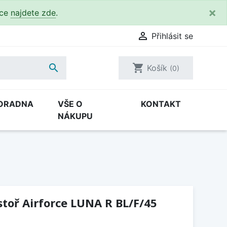
×
kce
najdete zde
.

Přihlásit se

shopping_cart
Košík
(0)
ORADNA
VŠE O
KONTAKT
NÁKUPU
toř Airforce LUNA R BL/F/45