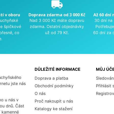
e
local_shipping
tí v oboru
Doprava zdarma od 3 000 Kč
Až 60 dní 
kuchyňské
Nad 3 000 Kč máte dopravu
30 dní na
me špičkové
zdarma. Ostatní objednávky
Potřebuje
přesně, co
už od 79 Kč.
60 dní za 
e.
DŮLEŽITÉ INFORMACE
MŮJ ÚČ
kuchyňského
Doprava a platba
Sledován
rnetu jste nás
Obchodní podmínky
Přihlásit 
O nás
Registrov
o u nás v
Proč nakoupit u nás
vou dnů. Část
Katalogy ke stažení
ší kamenné