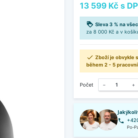
13 599 Kč
s D
loyalty
Sleva 3 % na všec
za 8 000 Kč a v koší

Zboží je obvykle
během 2 - 5 pracovní
Počet
−
+
Jakýkol
+420
phone
Po-Pá