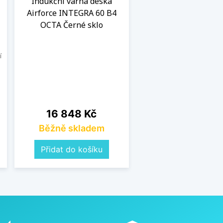
Indukční varná deska
Airforce INTEGRA 60 B4
OCTA Černé sklo
í
Cena
16 848 Kč
Běžně skladem
Přidat do košíku