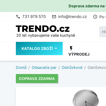
Doprava zdarma na 
731 979 570
info@trendo.cz
Po-
phone
mail_outline
access_time
20 let vybavujeme vaše kuchyně
flash_on
KATALOG ZBOŽÍ
VÝPRODEJ
Domů
Odsavače par
Ostrůvkové
Ostrůvkov
DOPRAVA ZDARMA