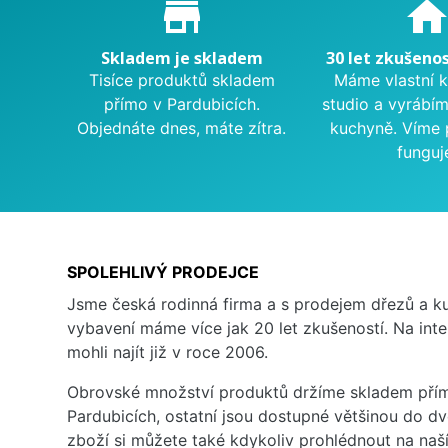
Proč nakupovat u nás?
store_mall_directory
hom
Skladem je skladem
30 let zkušenos
Tisíce produktů skladem
Máme vlastní 
přímo v Pardubicích.
studio a vyrábí
Objednáte dnes, máte zítra.
kuchyně. Víme 
funguj
SPOLEHLIVÝ PRODEJCE
Jsme česká rodinná firma a s prodejem dřezů a 
vybavení máme více jak 20 let zkušeností. Na inte
mohli najít již v roce 2006.
Obrovské množství produktů držíme skladem přím
Pardubicích, ostatní jsou dostupné většinou do d
zboží si můžete také kdykoliv prohlédnout na na