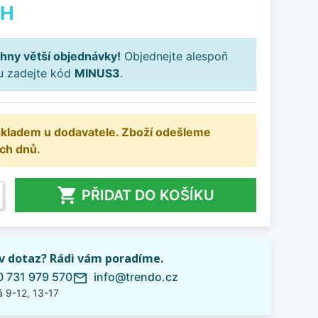
PH
hny větší objednávky!
Objednejte alespoň
ku zadejte kód
MINUS3
.
 skladem u dodavatele. Zboží odešleme
ch dnů.

PŘIDAT DO KOŠÍKU
iv dotaz? Rádi vám poradíme.
 731 979 570
info@trendo.cz
mail_outline
 9-12, 13-17