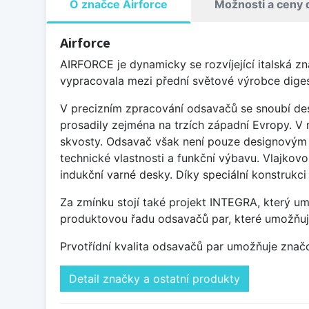
O značce Airforce
Možnosti a ceny 
Airforce
AIRFORCE je dynamicky se rozvíjející italská z
vypracovala mezi přední světové výrobce diges
V precizním zpracování odsavačů se snoubí des
prosadily zejména na trzích západní Evropy. V 
skvosty. Odsavač však není pouze designovým d
technické vlastnosti a funkční výbavu. Vlajko
indukční varné desky. Díky speciální konstrukc
Za zmínku stojí také projekt INTEGRA, který um
produktovou řadu odsavačů par, které umožňují 
Prvotřídní kvalita odsavačů par umožňuje zna
Detail značky a ostatní produkty