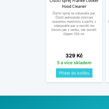
Čisticí sprej Franke Cooker
Hood Cleaner
Čistící sprej na odsavače par.
Čistič jednoduše odstraní
usazenou mastnotu a pachy z
odasavače par a navrátí mu
čistotu jak z venku, tak zevnitř.
Objem 250 ml.
Cena
329 Kč
5 a více skladem
Přidat do košíku