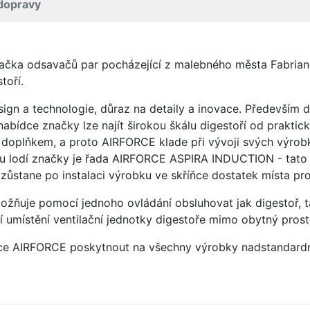
dopravy
načka odsavačů par pocházející z malebného města Fabriano 
toří.
ign a technologie, důraz na detaily a inovace. Především
nabídce značky lze najít širokou škálu digestoří od prakt
oplňkem, a proto AIRFORCE klade při vývoji svých výrobků
vou lodí značky je řada AIRFORCE ASPIRA INDUCTION - tato 
i zůstane po instalaci výrobku ve skříňce dostatek místa p
ožňuje pomocí jednoho ovládání obsluhovat jak digestoř, t
umístění ventilační jednotky digestoře mimo obytný prosto
čce AIRFORCE poskytnout na všechny výrobky nadstandardní