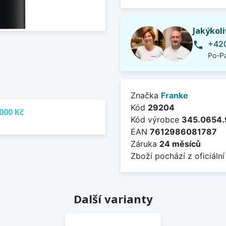
Jakýkol
+420
phone
Po-Pá
Značka
Franke
Kód
29204
000 Kč
Kód výrobce
345.0654
EAN
7612986081787
Záruka
24 měsíců
Zboží pochází z oficiální
Další varianty