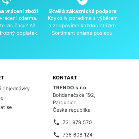
na vrácení zboží
Skvělá zákaznická podpora
 vrácení zdarma.
Kdykoliv poradíme s výběrem
te víc času? Až
a zodpovíme každou otázku.
drobný poplatek.
Sortiment známe poslepu.
ET
KONTAKT
TRENDO s.r.o.
í objednávky
Bohdanečská 192,
se
Pardubice,
at se
Česká republika
phone
731 979 570
phone
736 608 124