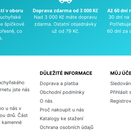
tí v oboru
Doprava zdarma od 3 000 Kč
Až 60 dní 
kuchyňské
Nad 3 000 Kč máte dopravu
30 dní na
me špičkové
zdarma. Ostatní objednávky
Potřebuje
přesně, co
už od 79 Kč.
60 dní za 
e.
DŮLEŽITÉ INFORMACE
MŮJ ÚČ
kuchyňského
Doprava a platba
Sledován
rnetu jste nás
Obchodní podmínky
Přihlásit 
O nás
Registrov
o u nás v
Proč nakoupit u nás
vou dnů. Část
Katalogy ke stažení
ší kamenné
Ochrana osobních údajů