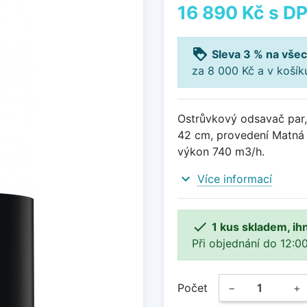
16 890 Kč
s D
loyalty
Sleva 3 % na všec
za 8 000 Kč a v koší
Ostrůvkový odsavač par, 
42 cm, provedení Matná 
výkon 740 m3/h.
expand_more
Více informací

1 kus skladem, ih
Při objednání do 12:00
Počet
−
+