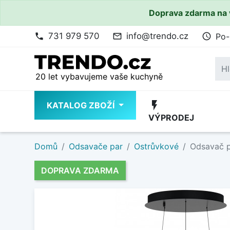
Doprava zdarma na 
731 979 570
info@trendo.cz
Po-
phone
mail_outline
access_time
20 let vybavujeme vaše kuchyně
flash_on
KATALOG ZBOŽÍ
VÝPRODEJ
Domů
Odsavače par
Ostrůvkové
Odsavač p
DOPRAVA ZDARMA