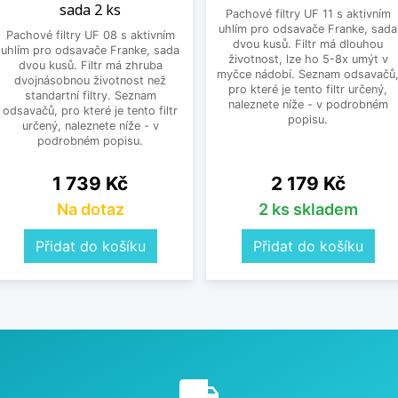
sada 2 ks
Pachové filtry UF 11 s aktivním
uhlím pro odsavače Franke, sada
Pachové filtry UF 08 s aktivním
dvou kusů. Filtr má dlouhou
uhlím pro odsavače Franke, sada
životnost, lze ho 5-8x umýt v
dvou kusů. Filtr má zhruba
myčce nádobí. Seznam odsavačů
dvojnásobnou životnost než
pro které je tento filtr určený,
standartní filtry. Seznam
naleznete níže - v podrobném
odsavačů, pro které je tento filtr
popisu.
určený, naleznete níže - v
podrobném popisu.
Cena
Cena
1 739 Kč
2 179 Kč
Na dotaz
2 ks skladem
Přidat do košíku
Přidat do košíku
e
local_shipping