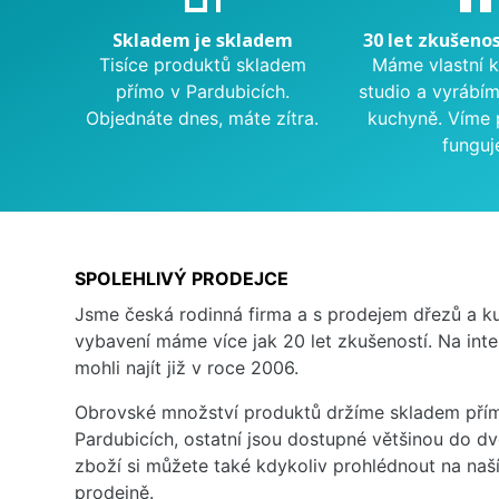
Skladem je skladem
30 let zkušenos
Tisíce produktů skladem
Máme vlastní 
přímo v Pardubicích.
studio a vyrábí
Objednáte dnes, máte zítra.
kuchyně. Víme 
funguj
SPOLEHLIVÝ PRODEJCE
Jsme česká rodinná firma a s prodejem dřezů a 
vybavení máme více jak 20 let zkušeností. Na inte
mohli najít již v roce 2006.
Obrovské množství produktů držíme skladem přím
Pardubicích, ostatní jsou dostupné většinou do d
zboží si můžete také kdykoliv prohlédnout na na
prodejně.