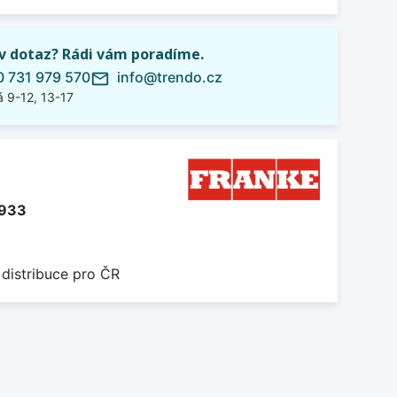
iv dotaz? Rádi vám poradíme.
 731 979 570
info@trendo.cz
mail_outline
 9-12, 13-17
.933
 distribuce pro ČR