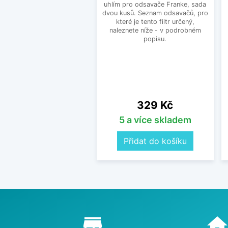
uhlím pro odsavače Franke, sada
dvou kusů. Seznam odsavačů, pro
které je tento filtr určený,
naleznete níže - v podrobném
popisu.
Cena
329 Kč
5 a více skladem
Přidat do košíku
Proč nakupovat u nás?
store_mall_directory
hom