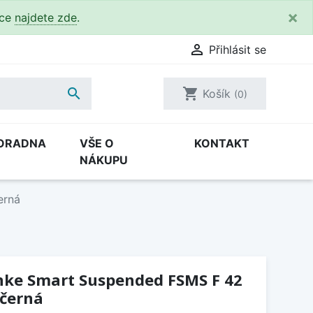
×
kce
najdete zde
.

Přihlásit se

shopping_cart
Košík
(0)
ORADNA
VŠE O
KONTAKT
NÁKUPU
erná
nke Smart Suspended FSMS F 42
černá