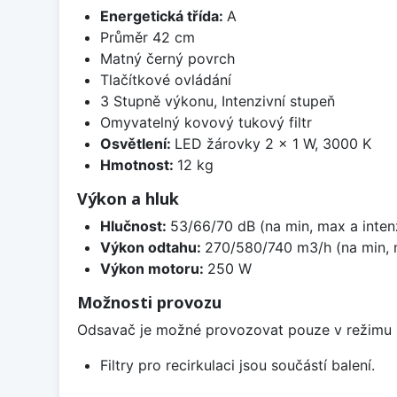
Energetická třída:
A
Průměr 42 cm
Matný černý povrch
Tlačítkové ovládání
3 Stupně výkonu, Intenzivní stupeň
Omyvatelný kovový tukový filtr
Osvětlení:
LED žárovky 2 × 1 W, 3000 K
Hmotnost:
12 kg
Výkon a hluk
Hlučnost:
53/66/70 dB (na min, max a inten
Výkon odtahu:
270/580/740 m3/h (na min, m
Výkon motoru:
250 W
Možnosti provozu
Odsavač je možné provozovat pouze v režimu re
Filtry pro recirkulaci jsou součástí balení.