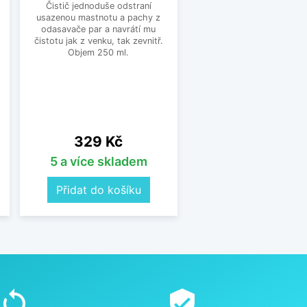
Čistič jednoduše odstraní
usazenou mastnotu a pachy z
odasavače par a navrátí mu
čistotu jak z venku, tak zevnitř.
Objem 250 ml.
,
Cena
329 Kč
5 a více skladem
Přidat do košíku
sync
verified_user