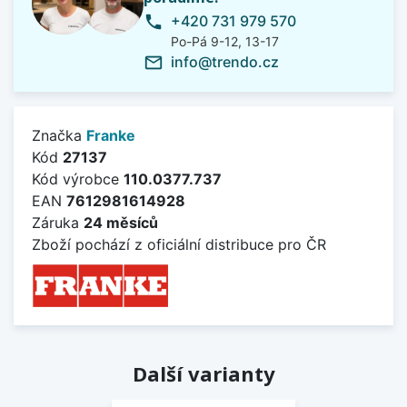
+420 731 979 570
phone
Po-Pá 9-12, 13-17
info@trendo.cz
mail_outline
Značka
Franke
Kód
27137
Kód výrobce
110.0377.737
EAN
7612981614928
Záruka
24 měsíců
Zboží pochází z oficiální distribuce pro ČR
Další varianty