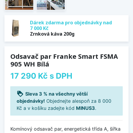
Dárek zdarma pro objednávky nad
7 000 Kč
Zrnková káva 200g
Odsavač par Franke Smart FSMA
905 WH Bílá
17 290 Kč
s DPH
loyalty
Sleva 3 % na všechny větší
objednávky!
Objednejte alespoň za 8 000
Kč a v košíku zadejte kód
MINUS3
.
Komínový odsavač par, energetická třída A, šířka