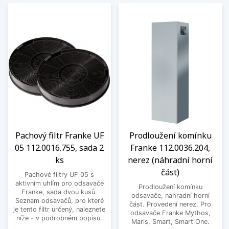
Pachový filtr Franke UF
Prodloužení komínku
05 112.0016.755, sada 2
Franke 112.0036.204,
ks
nerez (náhradní horní
část)
Pachové filtry UF 05 s
aktivním uhlím pro odsavače
Prodloužení komínku
Franke, sada dvou kusů.
odsavače, nahradní horní
Seznam odsavačů, pro které
část. Provedení nerez. Pro
je tento filtr určený, naleznete
odsavače Franke Mythos,
níže - v podrobném popisu.
Maris, Smart, Smart One.