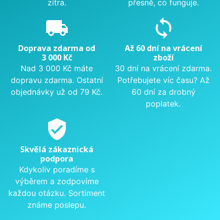
zítra.
přesně, co funguje.
local_shipping
sync
Doprava zdarma od
Až 60 dní na vrácení
3 000 Kč
zboží
Nad 3 000 Kč máte
30 dní na vrácení zdarma.
dopravu zdarma. Ostatní
Potřebujete víc času? Až
objednávky už od 79 Kč.
60 dní za drobný
poplatek.
verified_user
Skvělá zákaznická
podpora
Kdykoliv poradíme s
výběrem a zodpovíme
každou otázku. Sortiment
známe poslepu.