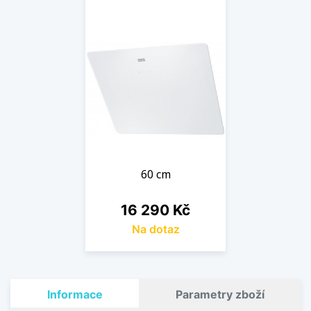
60 cm
Cena
16 290 Kč
Na dotaz
Informace
Parametry zboží