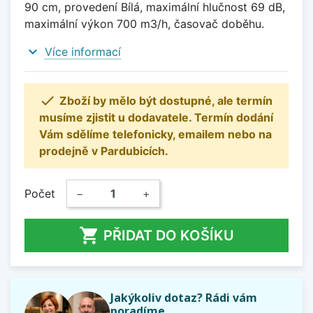
90 cm, provedení Bílá, maximální hlučnost 69 dB,
maximální výkon 700 m3/h, časovač doběhu.
expand_more
Více informací

Zboží by mělo být dostupné, ale termín
musíme zjistit u dodavatele. Termín dodání
Vám sdělíme telefonicky, emailem nebo na
prodejně v Pardubicích.
Počet
−
+

PŘIDAT DO KOŠÍKU
Jakýkoliv dotaz? Rádi vám
poradíme.