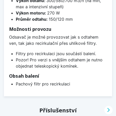
Výkon odtahu:
300/580/700 m3/h (na min,
max a intenzivní stupeň)
Výkon motoru:
270 W
Průměr odtahu:
150/120 mm
Možnosti provozu
Odsavač je možné provozovat jak s odtahem
ven, tak jako recirkulační přes uhlíkové filtry.
Filtry pro recirkulaci jsou součástí balení.
Pozor! Pro verzi s vnějším odtahem je nutno
objednat teleskopický komínek.
Obsah balení
Pachový filtr pro recirkulaci

Příslušenství