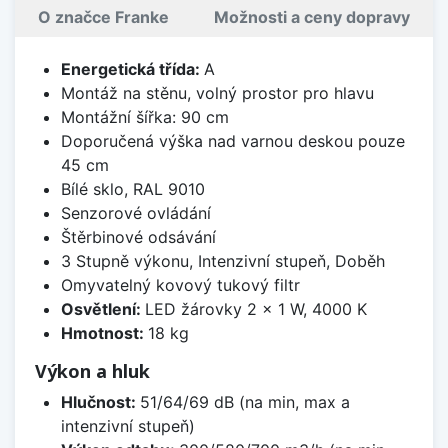
O značce Franke
Možnosti a ceny dopravy
Energetická třída:
A
Montáž na stěnu, volný prostor pro hlavu
Montážní šířka: 90 cm
Doporučená výška nad varnou deskou pouze
45 cm
Bílé sklo, RAL 9010
Senzorové ovládání
Štěrbinové odsávání
3 Stupně výkonu, Intenzivní stupeň, Doběh
Omyvatelný kovový tukový filtr
Osvětlení:
LED žárovky 2 × 1 W, 4000 K
Hmotnost:
18 kg
Výkon a hluk
Hlučnost:
51/64/69 dB (na min, max a
intenzivní stupeň)