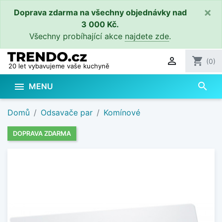
×
Doprava zdarma na všechny objednávky nad
3 000 Kč.
Všechny probíhající akce
najdete zde
.

shopping_cart
(0)
20 let vybavujeme vaše kuchyně
search

MENU
Domů
Odsavače par
Komínové
DOPRAVA ZDARMA