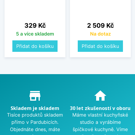
Cena
Cena
329 Kč
2 509 Kč
5 a více skladem
Na dotaz
Přidat do košíku
Přidat do košíku
Proč nakupovat u nás?
store_mall_directory
home
Skladem je skladem
30 let zkušeností v oboru
Tisíce produktů skladem
Máme vlastní kuchyňské
přímo v Pardubicích.
studio a vyrábíme
Objednáte dnes, máte
špičkové kuchyně. Víme