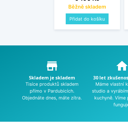
Běžně skladem
Přidat do košíku
Proč nakupovat u nás?
store_mall_directory
hom
Skladem je skladem
30 let zkušenos
Tisíce produktů skladem
Máme vlastní 
přímo v Pardubicích.
studio a vyrábí
Objednáte dnes, máte zítra.
kuchyně. Víme 
funguj