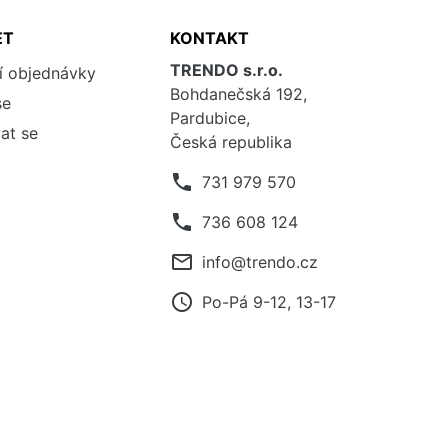
ET
KONTAKT
TRENDO s.r.o.
í objednávky
Bohdanečská 192,
se
Pardubice,
at se
Česká republika
phone
731 979 570
phone
736 608 124
mail_outline
info@trendo.cz
access_time
Po-Pá 9-12, 13-17