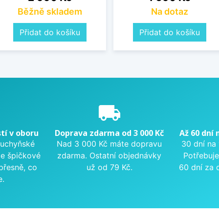
Běžně skladem
Na dotaz
Přidat do košíku
Přidat do košíku
e
local_shipping
tí v oboru
Doprava zdarma od 3 000 Kč
Až 60 dní 
kuchyňské
Nad 3 000 Kč máte dopravu
30 dní na
me špičkové
zdarma. Ostatní objednávky
Potřebuje
přesně, co
už od 79 Kč.
60 dní za 
e.