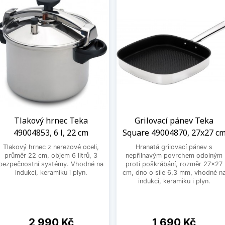
Tlakový hrnec Teka
Grilovací pánev Teka
49004853, 6 l, 22 cm
Square 49004870, 27x27 c
Tlakový hrnec z nerezové oceli,
Hranatá grilovací pánev s
průměr 22 cm, objem 6 litrů, 3
nepřilnavým povrchem odolným
bezpečnostní systémy. Vhodné na
proti poškrábání, rozměr 27x27
indukci, keramiku i plyn.
cm, dno o síle 6,3 mm, vhodné n
indukci, keramiku i plyn.
Cena
Cena
2 990 Kč
1 690 Kč