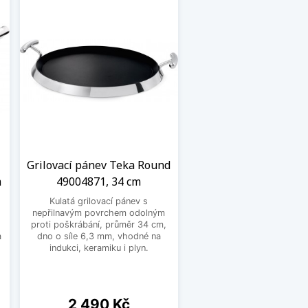
Grilovací pánev Teka Round
m
49004871, 34 cm
Kulatá grilovací pánev s
nepřilnavým povrchem odolným
proti poškrábání, průměr 34 cm,
a
dno o síle 6,3 mm, vhodné na
indukci, keramiku i plyn.
Cena
2 490 Kč