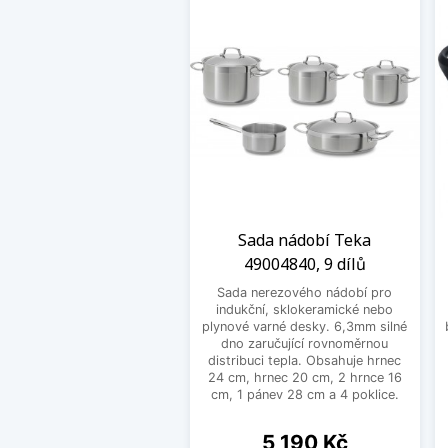
Sada nádobí Teka
49004840, 9 dílů
Sada nerezového nádobí pro
indukční, sklokeramické nebo
plynové varné desky. 6,3mm silné
dno zaručující rovnoměrnou
distribuci tepla. Obsahuje hrnec
24 cm, hrnec 20 cm, 2 hrnce 16
cm, 1 pánev 28 cm a 4 poklice.
Cena
5 190 Kč