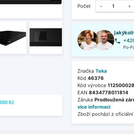
Počet
−
+
Jakýkol
+420
phone
Po-Pá
Značka
Teka
Kód
46376
Kód výrobce
11250002
EAN
8434778011814
Záruka
Prodloužená záru
000 Kč
více informací
Zboží pochází z oficiální