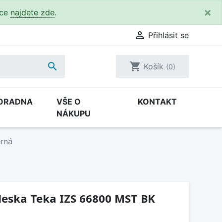
×
kce
najdete zde
.

Přihlásit se

shopping_cart
Košík
(0)
ORADNA
VŠE O
KONTAKT
NÁKUPU
erná
deska Teka IZS 66800 MST BK