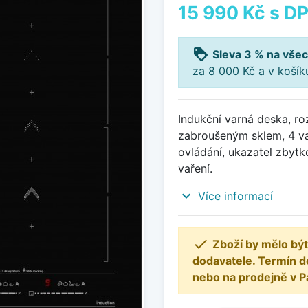
15 990 Kč
s D
loyalty
Sleva 3 % na všec
za 8 000 Kč a v koší
Indukční varná deska, r
zabroušeným sklem, 4 va
ovládání, ukazatel zbytk
vaření.
expand_more
Více informací

Zboží by mělo být
dodavatele. Termín d
nebo na prodejně v P