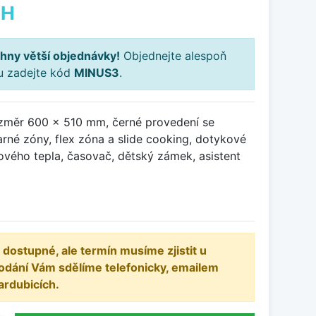
PH
hny větší objednávky!
Objednejte alespoň
ku zadejte kód
MINUS3
.
ozměr 600 x 510 mm, černé provedení se
rné zóny, flex zóna a slide cooking, dotykové
ového tepla, časovač, dětský zámek, asistent
 dostupné, ale termín musíme zjistit u
odání Vám sdělíme telefonicky, emailem
ardubicích.