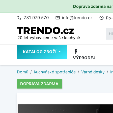
Doprava zdarma na 
731 979 570
info@trendo.cz
Po-
phone
mail_outline
access_time
20 let vybavujeme vaše kuchyně
flash_on
KATALOG ZBOŽÍ
VÝPRODEJ
Domů
Kuchyňské spotřebiče
Varné desky
I
DOPRAVA ZDARMA