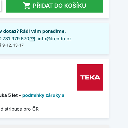

PŘIDAT DO KOŠÍKU
iv dotaz? Rádi vám poradíme.
 731 979 570
info@trendo.cz
mail_outline
 9-12, 13-17
8
ka 5 let -
podmínky záruky a
 distribuce pro ČR