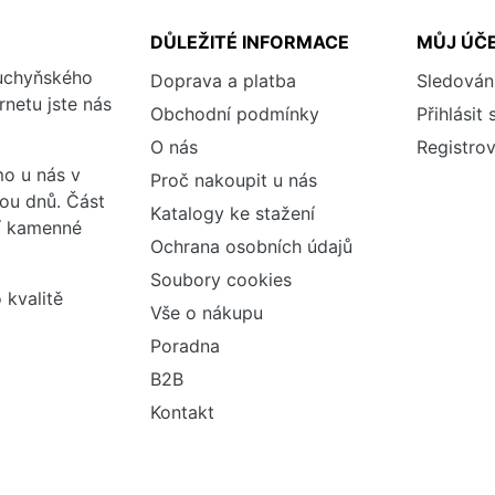
DŮLEŽITÉ INFORMACE
MŮJ ÚČ
kuchyňského
Doprava a platba
Sledován
rnetu jste nás
Obchodní podmínky
Přihlásit 
O nás
Registrov
o u nás v
Proč nakoupit u nás
vou dnů. Část
Katalogy ke stažení
ší kamenné
Ochrana osobních údajů
Soubory cookies
 kvalitě
Vše o nákupu
Poradna
B2B
Kontakt