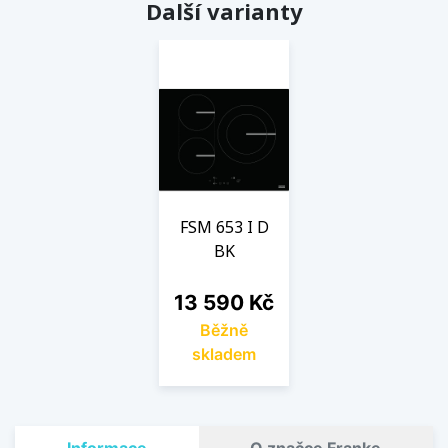
Další varianty
FSM 653 I D
BK
Cena
13 590 Kč
Běžně
skladem
Informace
O značce Franke