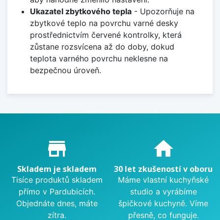
Ukazatel zbytkového tepla
- Upozorňuje na
zbytkové teplo na povrchu varné desky
prostřednictvím červené kontrolky, která
zůstane rozsvícena až do doby, dokud
teplota varného povrchu neklesne na
bezpečnou úroveň.
Proč nakupovat u nás?
store_mall_directory
home
Skladem je skladem
30 let zkušeností v oboru
Tisíce produktů skladem
Máme vlastní kuchyňské
přímo v Pardubicích.
studio a vyrábíme
Objednáte dnes, máte
špičkové kuchyně. Víme
zítra.
přesně, co funguje.