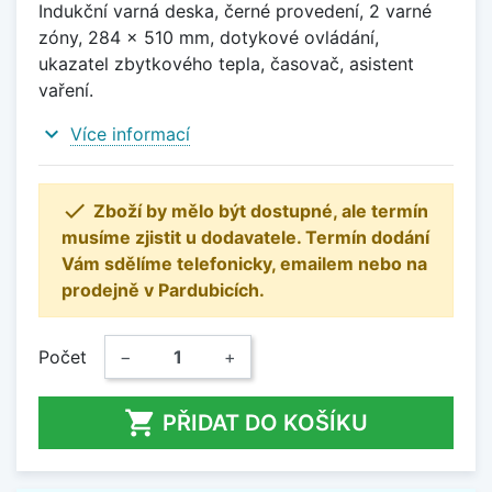
Indukční varná deska, černé provedení, 2 varné
zóny, 284 x 510 mm, dotykové ovládání,
ukazatel zbytkového tepla, časovač, asistent
vaření.
expand_more
Více informací

Zboží by mělo být dostupné, ale termín
musíme zjistit u dodavatele. Termín dodání
Vám sdělíme telefonicky, emailem nebo na
prodejně v Pardubicích.
Počet
−
+

PŘIDAT DO KOŠÍKU