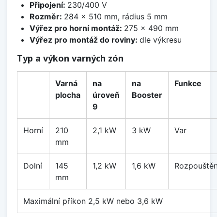
Připojení:
230/400 V
Rozměr:
284 x 510 mm, rádius 5 mm
Výřez pro horní montáž:
275 x 490 mm
Výřez pro montáž do roviny:
dle výkresu
Typ a výkon varných zón
Varná
na
na
Funkce
plocha
úroveň
Booster
9
Horní
210
2,1 kW
3 kW
Var
mm
Dolní
145
1,2 kW
1,6 kW
Rozpouštěn
mm
Maximální příkon 2,5 kW nebo 3,6 kW