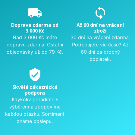
local_shipping
sync
Doprava zdarma od
Až 60 dní na vrácení
3 000 Kč
zboží
Nad 3 000 Kč máte
30 dní na vrácení zdarma.
dopravu zdarma. Ostatní
Potřebujete víc času? Až
objednávky už od 79 Kč.
60 dní za drobný
poplatek.
verified_user
Skvělá zákaznická
podpora
Kdykoliv poradíme s
výběrem a zodpovíme
každou otázku. Sortiment
známe poslepu.