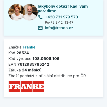
Jakýkoliv dotaz? Rádi vám
poradíme.
+420 731 979 570
phone
Po-Pá 9-12, 13-17
info@trendo.cz
mail_outline
Značka
Franke
Kód
28524
Kód výrobce
108.0606.106
EAN
7612985785242
Záruka
24 měsíců
Zboží pochází z oficiální distribuce pro ČR