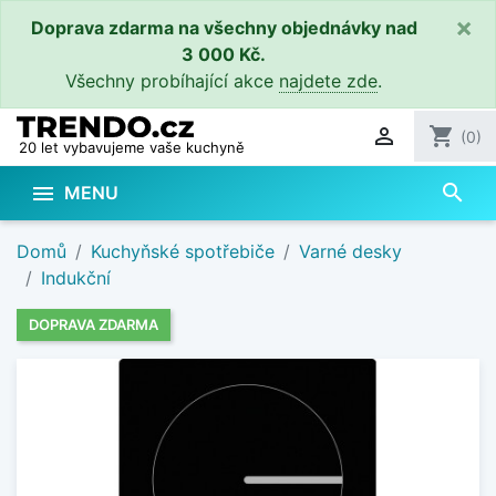
×
Doprava zdarma na všechny objednávky nad
3 000 Kč.
Všechny probíhající akce
najdete zde
.

shopping_cart
(0)
20 let vybavujeme vaše kuchyně
search

MENU
Domů
Kuchyňské spotřebiče
Varné desky
Indukční
DOPRAVA ZDARMA