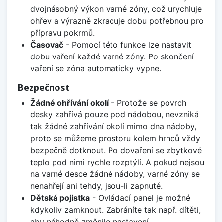
dvojnásobný výkon varné zóny, což urychluje
ohřev a výrazně zkracuje dobu potřebnou pro
přípravu pokrmů.
Časovač
- Pomocí této funkce lze nastavit
dobu vaření každé varné zóny. Po skončení
vaření se zóna automaticky vypne.
Bezpečnost
Žádné ohřívání okolí
- Protože se povrch
desky zahřívá pouze pod nádobou, nevzniká
tak žádné zahřívání okolí mimo dna nádoby,
proto se můžeme prostoru kolem hrnců vždy
bezpečně dotknout. Po dovaření se zbytkové
teplo pod nimi rychle rozptýlí. A pokud nejsou
na varné desce žádné nádoby, varné zóny se
nenahřejí ani tehdy, jsou-li zapnuté.
Dětská pojistka
- Ovládací panel je možné
kdykoliv zamknout. Zabráníte tak např. dítěti,
aby náhodně změnilo nastavení.