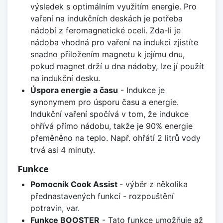
výsledek s optimálním využitím energie. Pro
vaření na indukčních deskách je potřeba
nádobí z feromagnetické oceli. Zda-li je
nádoba vhodná pro vaření na indukci zjistíte
snadno přiložením magnetu k jejímu dnu,
pokud magnet drží u dna nádoby, lze jí použít
na indukční desku.
Úspora energie a času
- Indukce je
synonymem pro úsporu času a energie.
Indukční vaření spočívá v tom, že indukce
ohřívá přímo nádobu, takže je 90% energie
přeměněno na teplo. Např. ohřátí 2 litrů vody
trvá asi 4 minuty.
Funkce
Pomocník Cook Assist
- výběr z několika
přednastavených funkcí - rozpouštění
potravin, var.
Funkce BOOSTER
- Tato funkce umožňuje až