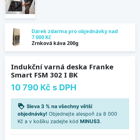
Dárek zdarma pro objednávky nad
7 000 Kč
Zrnková káva 200g
Indukční varná deska Franke
Smart FSM 302 I BK
10 790 Kč
s DPH
loyalty
Sleva 3 % na všechny větší
objednávky!
Objednejte alespoň za 8 000
Kč a v košíku zadejte kód
MINUS3
.