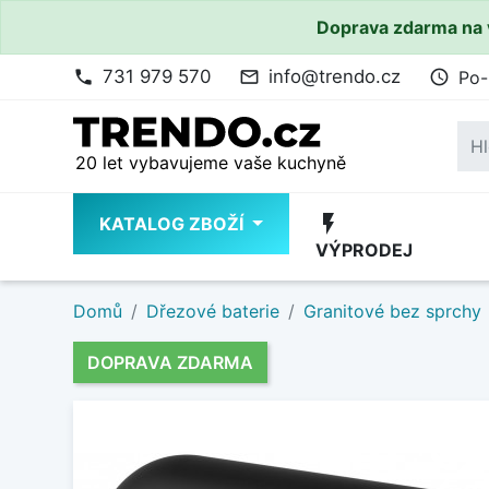
Doprava zdarma na 
731 979 570
info@trendo.cz
Po-
phone
mail_outline
access_time
20 let vybavujeme vaše kuchyně
flash_on
KATALOG ZBOŽÍ
VÝPRODEJ
Domů
Dřezové baterie
Granitové bez sprchy
DOPRAVA ZDARMA