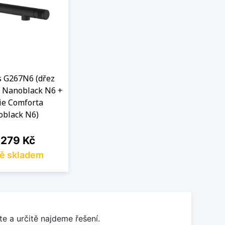
s G267N6 (dřez
 Nanoblack N6 +
ie Comforta
black N6)
na
 279 Kč
ě skladem
e a určitě najdeme řešení.