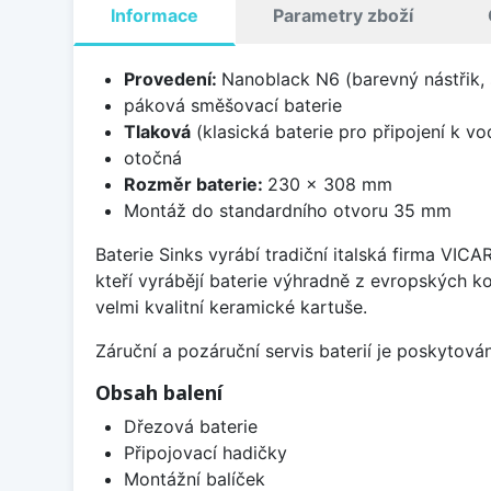
Informace
Parametry zboží
Provedení:
Nanoblack N6 (barevný nástřik,
páková směšovací baterie
Tlaková
(klasická baterie pro připojení k v
otočná
Rozměr baterie:
230 x 308 mm
Montáž do standardního otvoru 35 mm
Baterie Sinks vyrábí tradiční italská firma VIC
kteří vyrábějí baterie výhradně z evropských k
velmi kvalitní keramické kartuše.
Záruční a pozáruční servis baterií je poskytov
Obsah balení
Dřezová baterie
Připojovací hadičky
Montážní balíček