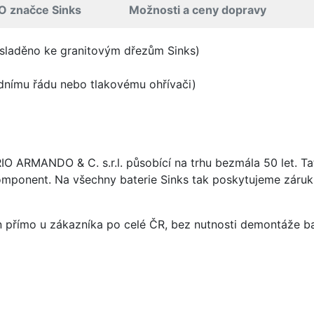
O značce Sinks
Možnosti a ceny dopravy
 sladěno ke granitovým dřezům Sinks)
odnímu řádu nebo tlakovému ohřívači)
ARIO ARMANDO & C. s.r.l. působící na trhu bezmála 50 let. T
omponent. Na všechny baterie Sinks tak poskytujeme záruku 
án přímo u zákazníka po celé ČR, bez nutnosti demontáže ba