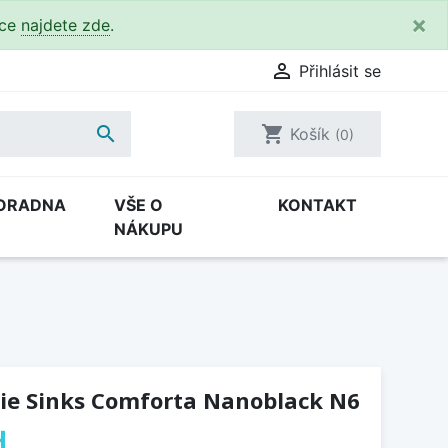
×
kce
najdete zde
.

Přihlásit se

shopping_cart
Košík
(0)
ORADNA
VŠE O
KONTAKT
NÁKUPU
ie Sinks Comforta Nanoblack N6
H