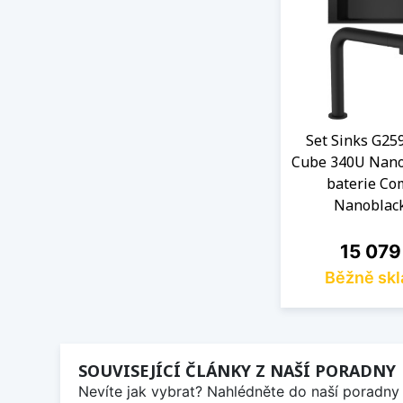
Set Sinks G25
Cube 340U Nano
baterie Co
Nanoblac
Cena
15 079
Běžně sk
SOUVISEJÍCÍ ČLÁNKY Z NAŠÍ PORADNY
Nevíte jak vybrat? Nahlédněte do naší poradny 