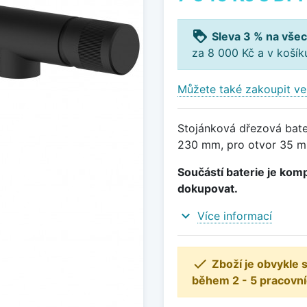
loyalty
Sleva 3 % na všec
za 8 000 Kč a v koší
Můžete také zakoupit ve
Stojánková dřezová bate
230 mm, pro otvor 35 m
Součástí baterie je komp
dokupovat.
expand_more
Více informací

Zboží je obvykle
během 2 - 5 pracovní