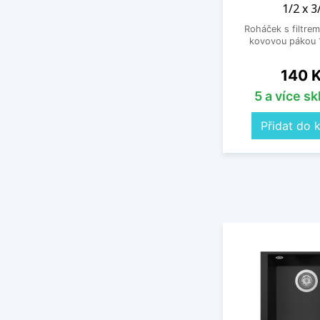
1/2 x 3
Roháček s filtrem
kovovou pákou 1
Cena
140 
5 a více s
Přidat do 