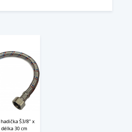
hadička Š3/8" x
 délka 30 cm