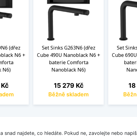
9N6 (dřez
Set Sinks G263N6 (dřez
Set Sink
black N6 +
Cube 490U Nanoblack N6 +
Cube 690U
mforta
baterie Comforta
bater
k N6)
Nanoblack N6)
Nano
Cena
Ce
 Kč
15 279 Kč
18
ladem
Běžně skladem
Běžn
a snad najdete, co hledáte. Pokud ne, zavolejte nebo napišt