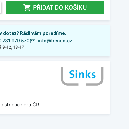

PŘIDAT DO KOŠÍKU
iv dotaz? Rádi vám poradíme.
 731 979 570
info@trendo.cz
mail_outline
 9-12, 13-17
6
 distribuce pro ČR