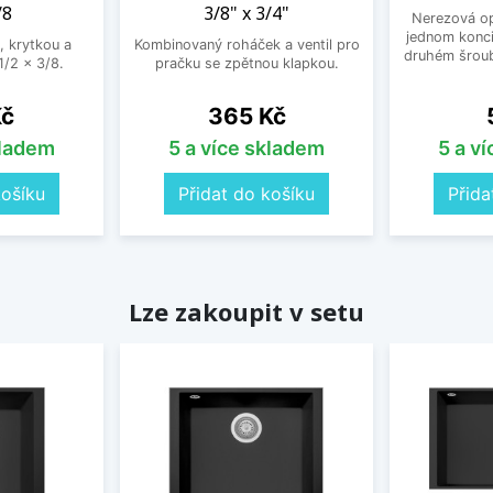
/8
3/8" x 3/4"
Nerezová op
jednom konci
, krytkou a
Kombinovaný roháček a ventil pro
druhém šroub
/2 x 3/8.
pračku se zpětnou klapkou.
Cena
Kč
365 Kč
kladem
5 a více skladem
5 a v
košíku
Přidat do košíku
Přida
Lze zakoupit v setu