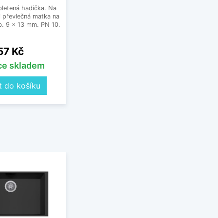
letená hadička. Na
 převlečná matka na
. 9 x 13 mm. PN 10.
Cena
57 Kč
íce skladem
t do košíku