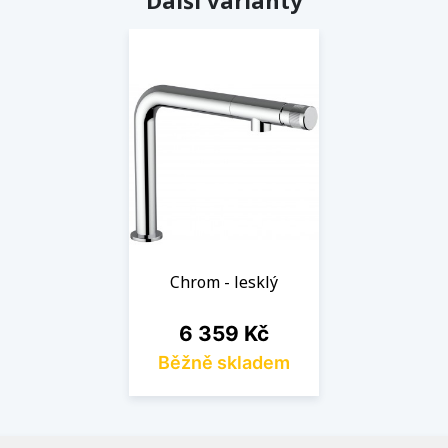
Další varianty
Chrom - lesklý
Cena
6 359 Kč
Běžně skladem