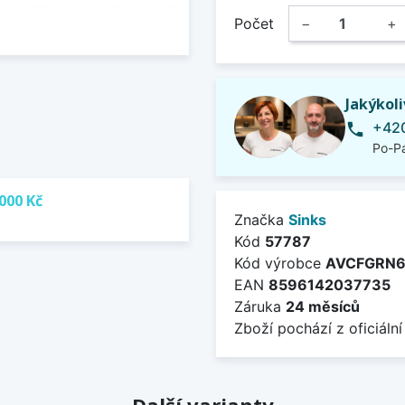
Počet
−
+
Jakýkol
+420
phone
Po-Pá
000 Kč
Značka
Sinks
Kód
57787
Kód výrobce
AVCFGRN
EAN
8596142037735
Záruka
24 měsíců
Zboží pochází z oficiální