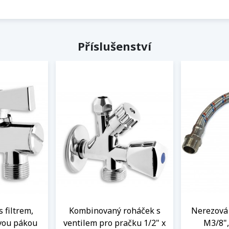
Příslušenství
s filtrem,
Kombinovaný roháček s
Nerezová 
vou pákou
ventilem pro pračku 1/2" x
M3/8",