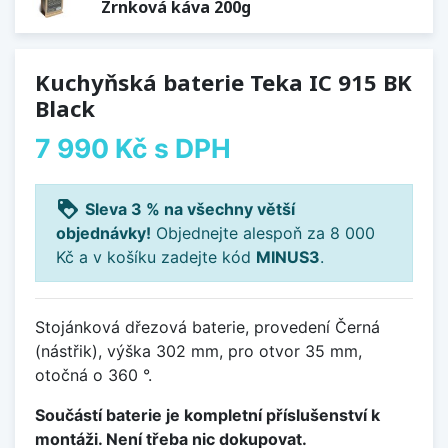
Zrnková káva 200g
Kuchyňská baterie Teka IC 915 BK
Black
7 990 Kč
s DPH
loyalty
Sleva 3 % na všechny větší
objednávky!
Objednejte alespoň za 8 000
Kč a v košíku zadejte kód
MINUS3
.
Stojánková dřezová baterie, provedení Černá
(nástřik), výška 302 mm, pro otvor 35 mm,
otočná o 360 °.
Součástí baterie je kompletní příslušenství k
montáži. Není třeba nic dokupovat.