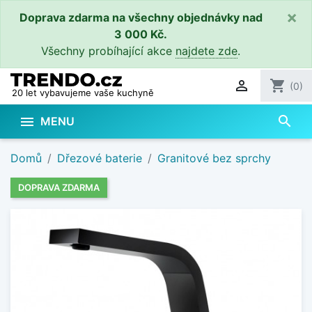
×
Doprava zdarma na všechny objednávky nad
3 000 Kč.
Všechny probíhající akce
najdete zde
.

shopping_cart
(0)
20 let vybavujeme vaše kuchyně
search

MENU
Domů
Dřezové baterie
Granitové bez sprchy
DOPRAVA ZDARMA