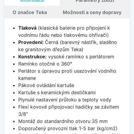
Informace
Parametry zboží
O značce Teka
Možnosti a ceny dopravy
Tlaková
(klasická baterie pro připojení k
vodnímu řádu nebo tlakovému ohřívači)
Provedení:
Černá (barevný nástřik, sladěno
ke granitovým dřezům Teka)
Konstrukce:
vysoké ramínko s perlátorem
Ramínko otočné o 360°
Perlátor s úpravou proti usazování vodního
kamene
Pákové ovládání kartuše
Kartuše s keramickými destičkami
Plynulé nastavení průtoku a teploty vody
Flexi kovové připojovací hadičky se závitem
3/8"
Montáž do standardního otvoru 35 mm
Doporučený provozní tlak 1-5 bar (kg/cm2)