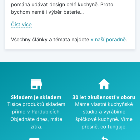
pomáhá udávat design celé kuchyně. Proto
bychom neměli výběr baterie...
Číst více
Všechny články a témata najdete
v naší poradně
.
Proč nakupovat u nás?
store_mall_directory
home
Skladem je skladem
30 let zkušeností v oboru
Tisíce produktů skladem
Máme vlastní kuchyňské
přímo v Pardubicích.
studio a vyrábíme
Objednáte dnes, máte
špičkové kuchyně. Víme
zítra.
přesně, co funguje.