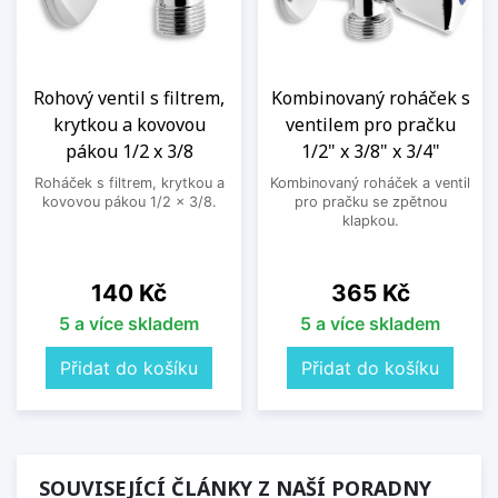
Rohový ventil s filtrem,
Kombinovaný roháček s
krytkou a kovovou
ventilem pro pračku
pákou 1/2 x 3/8
1/2" x 3/8" x 3/4"
Roháček s filtrem, krytkou a
Kombinovaný roháček a ventil
kovovou pákou 1/2 x 3/8.
pro pračku se zpětnou
klapkou.
Cena
Cena
140 Kč
365 Kč
5 a více skladem
5 a více skladem
Přidat do košíku
Přidat do košíku
SOUVISEJÍCÍ ČLÁNKY Z NAŠÍ PORADNY