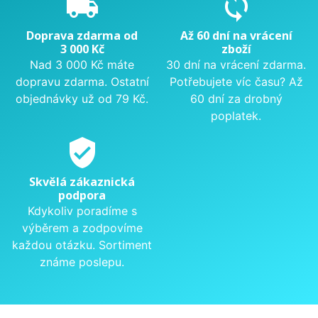
local_shipping
sync
Doprava zdarma od
Až 60 dní na vrácení
3 000 Kč
zboží
Nad 3 000 Kč máte
30 dní na vrácení zdarma.
dopravu zdarma. Ostatní
Potřebujete víc času? Až
objednávky už od 79 Kč.
60 dní za drobný
poplatek.
verified_user
Skvělá zákaznická
podpora
Kdykoliv poradíme s
výběrem a zodpovíme
každou otázku. Sortiment
známe poslepu.