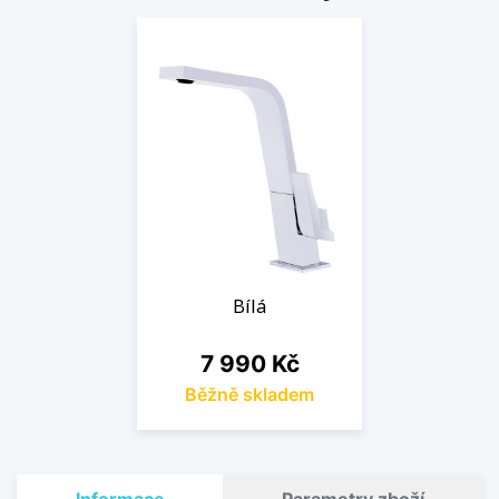
Bílá
Cena
7 990 Kč
Běžně skladem