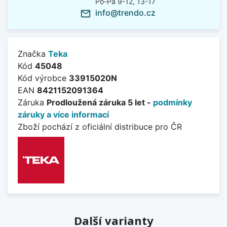
Po-Pá 9-12, 13-17
info@trendo.cz
mail_outline
Značka
Teka
Kód
45048
Kód výrobce
33915020N
EAN
8421152091364
Záruka
Prodloužená záruka 5 let -
podmínky
záruky a více informací
Zboží pochází z oficiální distribuce pro ČR
Další varianty