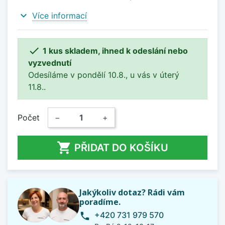
expand_more
Více informací

1 kus skladem, ihned k odeslání nebo
vyzvednutí
Odesíláme v pondělí 10.8., u vás v úterý
11.8..
Počet
−
+

PŘIDAT DO KOŠÍKU
Jakýkoliv dotaz? Rádi vám
poradíme.
+420 731 979 570
phone