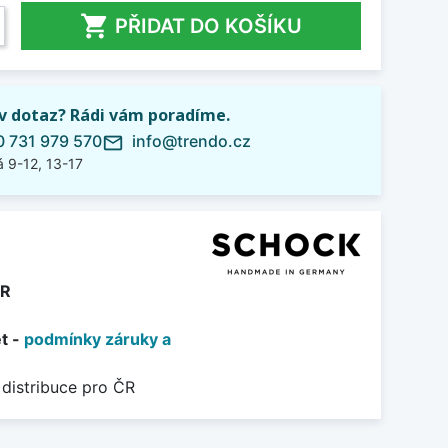

PŘIDAT DO KOŠÍKU
iv dotaz? Rádi vám poradíme.
 731 979 570
info@trendo.cz
mail_outline
 9-12, 13-17
R
et -
podmínky záruky a
 distribuce pro ČR