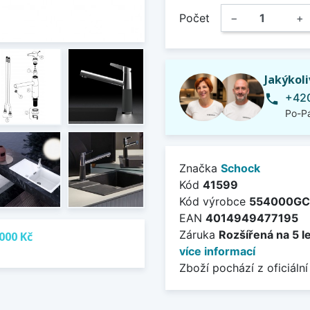
Počet
−
+
Jakýkol
+420
phone
Po-Pá
Značka
Schock
Kód
41599
Kód výrobce
554000GC
EAN
4014949477195
Záruka
Rozšířená na 5 l
000 Kč
více informací
Zboží pochází z oficiální