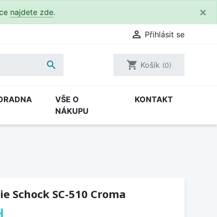
×
kce
najdete zde
.

Přihlásit se

shopping_cart
Košík
(0)
ORADNA
VŠE O
KONTAKT
NÁKUPU
ie Schock SC-510 Croma
H