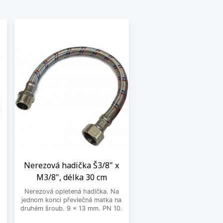
Nerezová hadička Š3/8" x
M3/8", délka 30 cm
Nerezová opletená hadička. Na
jednom konci převlečná matka na
o
druhém šroub. 9 x 13 mm. PN 10.