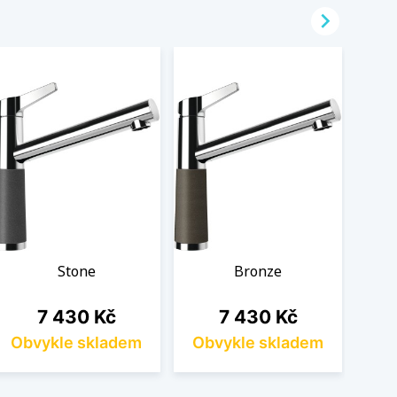

Stone
Bronze
Cena
Cena
7 430 Kč
7 430 Kč
Obvykle skladem
Obvykle skladem
Ob