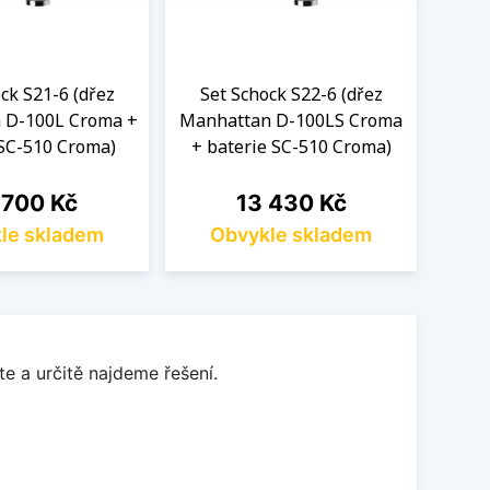
ck S21-6 (dřez
Set Schock S22-6 (dřez
Se
 D-100L Croma +
Manhattan D-100LS Croma
Ne
 SC-510 Croma)
+ baterie SC-510 Croma)
ba
a
Cena
 700 Kč
13 430 Kč
le skladem
Obvykle skladem
O
e a určitě najdeme řešení.