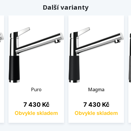
Další varianty
Puro
Magma
Cena
Cena
7 430 Kč
7 430 Kč
Obvykle skladem
Obvykle skladem