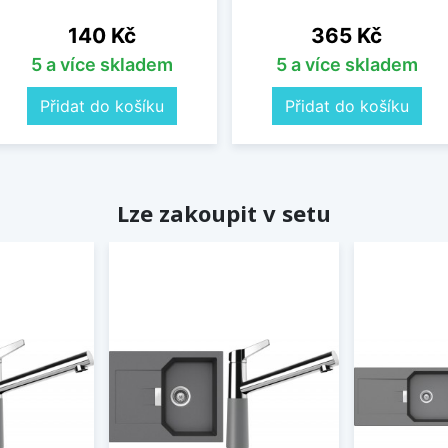
Cena
Cena
140 Kč
365 Kč
5 a více skladem
5 a více skladem
Přidat do košíku
Přidat do košíku
Lze zakoupit v setu