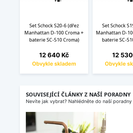
Set Schock S20-6 (dřez
Set Schock S1
Manhattan D-100 Croma +
Manhattan D-10
baterie SC-510 Croma)
baterie SC-51
Cena
Cena
12 640 Kč
12 530
Obvykle skladem
Obvykle s
SOUVISEJÍCÍ ČLÁNKY Z NAŠÍ PORADNY
Nevíte jak vybrat? Nahlédněte do naší poradny 