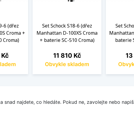
9-6 (dřez
Set Schock S18-6 (dřez
Set Scho
0S Croma +
Manhattan D-100XS Croma
Manhattan
0 Croma)
+ baterie SC-510 Croma)
baterie
Cena
Cen
 Kč
11 810 Kč
13
kladem
Obvykle skladem
Obvyk
a snad najdete, co hledáte. Pokud ne, zavolejte nebo napišt