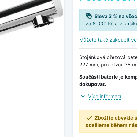
loyalty
Sleva 3 % na všec
za 8 000 Kč a v koší
Můžete také zakoupit ve
Stojánková dřezová bater
227 mm, pro otvor 35 mm
Součástí baterie je komp
dokupovat.
expand_more
Více informací

Zboží je obvykle
odešleme během násle