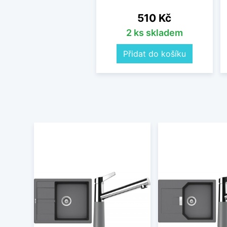
Cena
510 Kč
2 ks skladem
Přidat do košíku