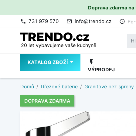
Doprava zdarma na 
731 979 570
info@trendo.cz
Po-
phone
mail_outline
access_time
20 let vybavujeme vaše kuchyně
flash_on
KATALOG ZBOŽÍ
VÝPRODEJ
Domů
Dřezové baterie
Granitové bez sprchy
DOPRAVA ZDARMA