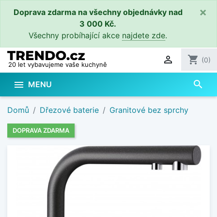
×
Doprava zdarma na všechny objednávky nad
3 000 Kč.
Všechny probíhající akce
najdete zde
.

shopping_cart
(0)
20 let vybavujeme vaše kuchyně
search

MENU
Domů
Dřezové baterie
Granitové bez sprchy
DOPRAVA ZDARMA