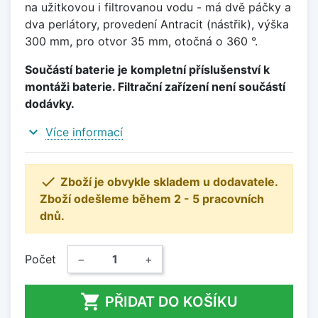
na užitkovou i filtrovanou vodu - má dvě páčky a
dva perlátory, provedení Antracit (nástřik), výška
300 mm, pro otvor 35 mm, otočná o 360 °.
Součástí baterie je kompletní příslušenství k
montáži baterie. Filtrační zařízení není součástí
dodávky.
expand_more
Více informací

Zboží je obvykle skladem u dodavatele.
Zboží odešleme během 2 - 5 pracovních
dnů.
Počet
−
+

PŘIDAT DO KOŠÍKU