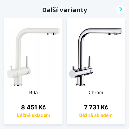

Další varianty
Bílá
Chrom
Cena
Cena
8 451 Kč
7 731 Kč
Běžně skladem
Běžně skladem