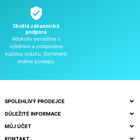
verified_user
Skvělá zákaznická
podpora
Kdykoliv poradíme s
výběrem a zodpovíme
každou otázku. Sortiment
známe poslepu.
SPOLEHLIVÝ PRODEJCE
DŮLEŽITÉ INFORMACE
MŮJ ÚČET
KONTAKT