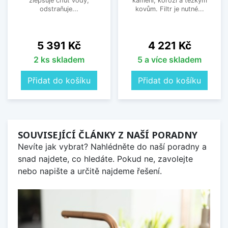
zlepšuje chuť vody,
kameni, korozi a těžkým
odstraňuje...
kovům. Filtr je nutné...
Cena
Cena
5 391 Kč
4 221 Kč
2 ks skladem
5 a více skladem
Přidat do košíku
Přidat do košíku
SOUVISEJÍCÍ ČLÁNKY Z NAŠÍ PORADNY
Nevíte jak vybrat? Nahlédněte do naší poradny a
snad najdete, co hledáte. Pokud ne, zavolejte
nebo napište a určitě najdeme řešení.