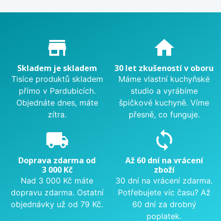
Proč nakupovat u nás?
store_mall_directory
home
Skladem je skladem
30 let zkušeností v oboru
Tisíce produktů skladem
Máme vlastní kuchyňské
přímo v Pardubicích.
studio a vyrábíme
Objednáte dnes, máte
špičkové kuchyně. Víme
zítra.
přesně, co funguje.
local_shipping
sync
Doprava zdarma od
Až 60 dní na vrácení
3 000 Kč
zboží
Nad 3 000 Kč máte
30 dní na vrácení zdarma.
dopravu zdarma. Ostatní
Potřebujete víc času? Až
objednávky už od 79 Kč.
60 dní za drobný
poplatek.