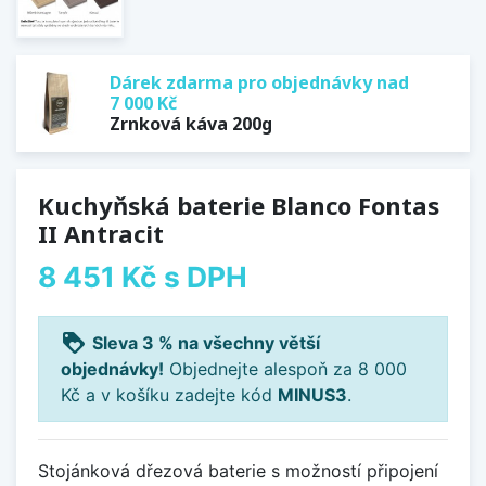
Dárek zdarma pro objednávky nad
7 000 Kč
Zrnková káva 200g
Kuchyňská baterie Blanco Fontas
II Antracit
8 451 Kč
s DPH
loyalty
Sleva 3 % na všechny větší
objednávky!
Objednejte alespoň za 8 000
Kč a v košíku zadejte kód
MINUS3
.
Stojánková dřezová baterie s možností připojení