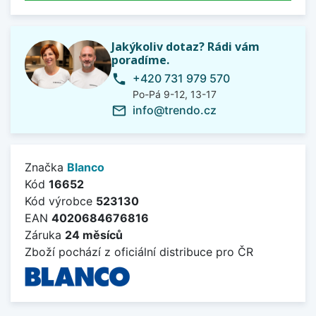
Jakýkoliv dotaz? Rádi vám
poradíme.
+420 731 979 570
phone
Po-Pá 9-12, 13-17
info@trendo.cz
mail_outline
Značka
Blanco
Kód
16652
Kód výrobce
523130
EAN
4020684676816
Záruka
24 měsíců
Zboží pochází z oficiální distribuce pro ČR