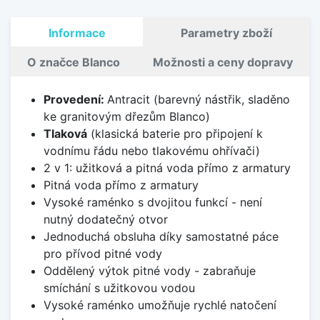
Informace
Parametry zboží
O značce Blanco
Možnosti a ceny dopravy
Provedení:
Antracit (barevný nástřik, sladěno
ke granitovým dřezům Blanco)
Tlaková
(klasická baterie pro připojení k
vodnímu řádu nebo tlakovému ohřívači)
2 v 1: užitková a pitná voda přímo z armatury
Pitná voda přímo z armatury
Vysoké raménko s dvojitou funkcí - není
nutný dodatečný otvor
Jednoduchá obsluha díky samostatné páce
pro přívod pitné vody
Oddělený výtok pitné vody - zabraňuje
smíchání s užitkovou vodou
Vysoké raménko umožňuje rychlé natočení