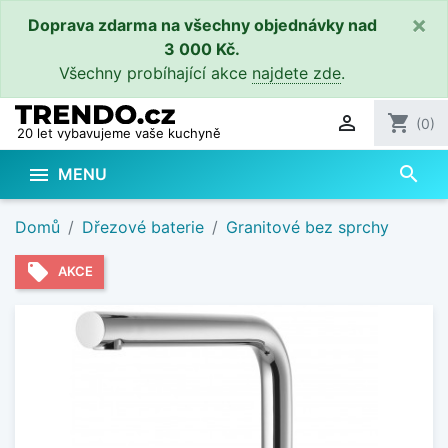
×
Doprava zdarma na všechny objednávky nad
3 000 Kč.
Všechny probíhající akce
najdete zde
.

shopping_cart
(0)
20 let vybavujeme vaše kuchyně
search

MENU
Domů
Dřezové baterie
Granitové bez sprchy
local_offer
AKCE