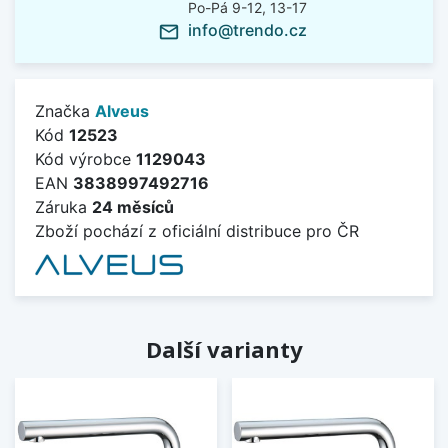
Po-Pá 9-12, 13-17
info@trendo.cz
mail_outline
Značka
Alveus
Kód
12523
Kód výrobce
1129043
EAN
3838997492716
Záruka
24 měsíců
Zboží pochází z oficiální distribuce pro ČR
Další varianty