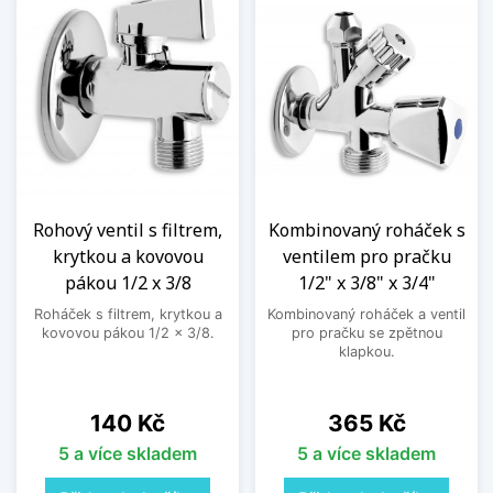
Rohový ventil s filtrem,
Kombinovaný roháček s
krytkou a kovovou
ventilem pro pračku
pákou 1/2 x 3/8
1/2" x 3/8" x 3/4"
Roháček s filtrem, krytkou a
Kombinovaný roháček a ventil
kovovou pákou 1/2 x 3/8.
pro pračku se zpětnou
klapkou.
Cena
Cena
140 Kč
365 Kč
5 a více skladem
5 a více skladem