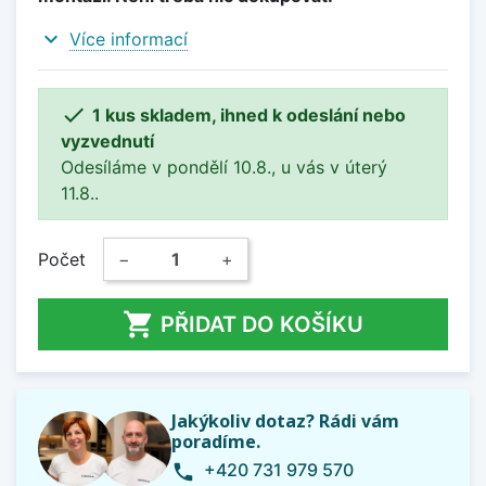
expand_more
Více informací

1 kus skladem, ihned k odeslání nebo
vyzvednutí
Odesíláme v pondělí 10.8., u vás v úterý
11.8..
Počet
−
+

PŘIDAT DO KOŠÍKU
Jakýkoliv dotaz? Rádi vám
poradíme.
+420 731 979 570
phone