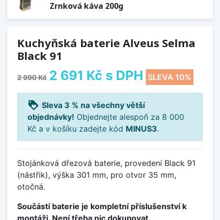
Zrnková káva 200g
Kuchyňská baterie Alveus Selma
Black 91
2 691 Kč
s DPH
SLEVA 10%
2 990 Kč
loyalty
Sleva 3 % na všechny větší
objednávky!
Objednejte alespoň za 8 000
Kč a v košíku zadejte kód
MINUS3
.
Stojánková dřezová baterie, provedení Black 91
(nástřik), výška 301 mm, pro otvor 35 mm,
otočná.
Součástí baterie je kompletní příslušenství k
montáži. Není třeba nic dokupovat.