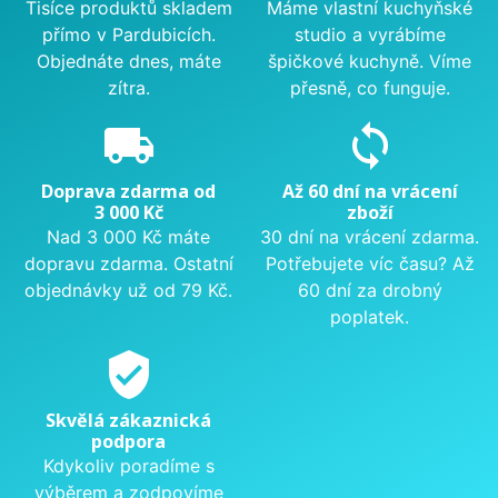
Tisíce produktů skladem
Máme vlastní kuchyňské
přímo v Pardubicích.
studio a vyrábíme
Objednáte dnes, máte
špičkové kuchyně. Víme
zítra.
přesně, co funguje.
local_shipping
sync
Doprava zdarma od
Až 60 dní na vrácení
3 000 Kč
zboží
Nad 3 000 Kč máte
30 dní na vrácení zdarma.
dopravu zdarma. Ostatní
Potřebujete víc času? Až
objednávky už od 79 Kč.
60 dní za drobný
poplatek.
verified_user
Skvělá zákaznická
podpora
Kdykoliv poradíme s
výběrem a zodpovíme