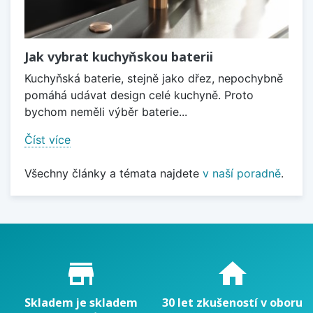
Jak vybrat kuchyňskou baterii
Kuchyňská baterie, stejně jako dřez, nepochybně
pomáhá udávat design celé kuchyně. Proto
bychom neměli výběr baterie...
Číst více
Všechny články a témata najdete
v naší poradně
.
Proč nakupovat u nás?
store_mall_directory
home
Skladem je skladem
30 let zkušeností v oboru