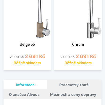
Beige 55
Chrom
Běžná cena
Cena
Běžná cena
Cena
2 691 Kč
2 691 Kč
2 990 Kč
2 990 Kč
Běžně skladem
Běžně skladem
Informace
Parametry zboží
O značce Alveus
Možnosti a ceny dopravy