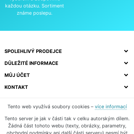
každou otázku. Sortiment
známe poslepu.
SPOLEHLIVÝ PRODEJCE
DŮLEŽITÉ INFORMACE
MŮJ ÚČET
KONTAKT
Tento web využívá soubory cookies –
více informací
Tento server je jak v části tak v celku autorským dílem.
Žádná část tohoto webu (texty, obrázky, parametry,
obchodní podmínky ani další části serveru) nesmí být