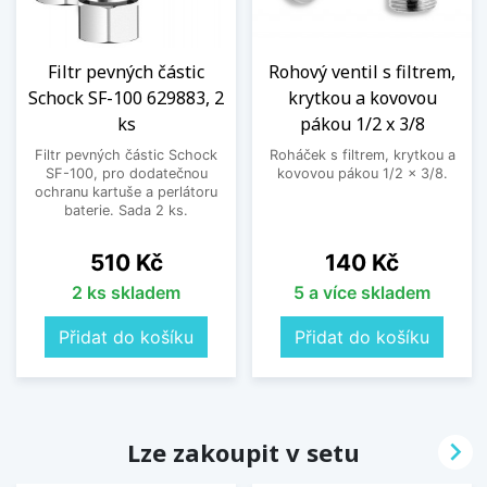
Filtr pevných částic
Rohový ventil s filtrem,
Schock SF-100 629883, 2
krytkou a kovovou
ks
pákou 1/2 x 3/8
Filtr pevných částic Schock
Roháček s filtrem, krytkou a
SF-100, pro dodatečnou
kovovou pákou 1/2 x 3/8.
ochranu kartuše a perlátoru
baterie. Sada 2 ks.
Cena
Cena
510 Kč
140 Kč
2 ks skladem
5 a více skladem
Přidat do košíku
Přidat do košíku

Lze zakoupit v setu