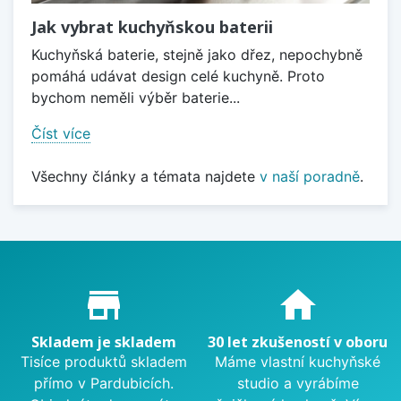
Jak vybrat kuchyňskou baterii
Kuchyňská baterie, stejně jako dřez, nepochybně
pomáhá udávat design celé kuchyně. Proto
bychom neměli výběr baterie...
Číst více
Všechny články a témata najdete
v naší poradně
.
Proč nakupovat u nás?
store_mall_directory
home
Skladem je skladem
30 let zkušeností v oboru
Tisíce produktů skladem
Máme vlastní kuchyňské
přímo v Pardubicích.
studio a vyrábíme