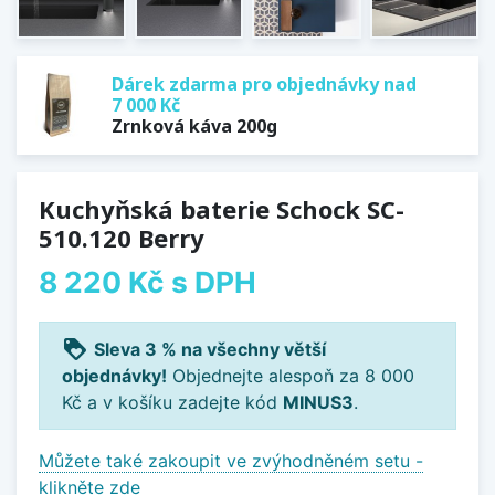
Dárek zdarma pro objednávky nad
7 000 Kč
Zrnková káva 200g
Kuchyňská baterie Schock SC-
510.120 Berry
8 220 Kč
s DPH
loyalty
Sleva 3 % na všechny větší
objednávky!
Objednejte alespoň za 8 000
Kč a v košíku zadejte kód
MINUS3
.
Můžete také zakoupit ve zvýhodněném setu -
klikněte zde