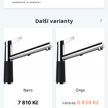

Další varianty
Nero
Onyx
Cena
Běžná cena
Cena
7 810 Kč
6 639 Kč
7 810 Kč