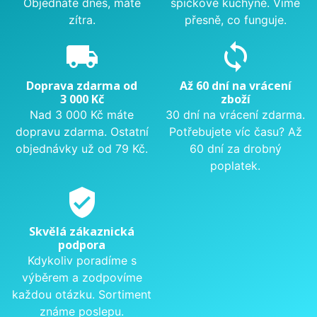
Objednáte dnes, máte
špičkové kuchyně. Víme
zítra.
přesně, co funguje.
local_shipping
sync
Doprava zdarma od
Až 60 dní na vrácení
3 000 Kč
zboží
Nad 3 000 Kč máte
30 dní na vrácení zdarma.
dopravu zdarma. Ostatní
Potřebujete víc času? Až
objednávky už od 79 Kč.
60 dní za drobný
poplatek.
verified_user
Skvělá zákaznická
podpora
Kdykoliv poradíme s
výběrem a zodpovíme
každou otázku. Sortiment
známe poslepu.