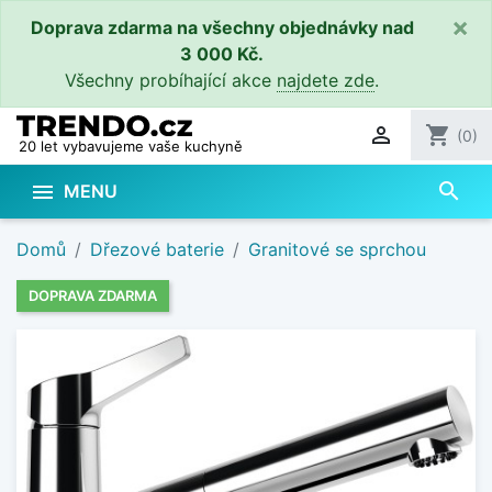
×
Doprava zdarma na všechny objednávky nad
3 000 Kč.
Všechny probíhající akce
najdete zde
.

shopping_cart
(0)
20 let vybavujeme vaše kuchyně
search

MENU
Domů
Dřezové baterie
Granitové se sprchou
DOPRAVA ZDARMA