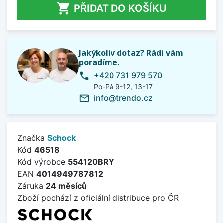

PŘIDAT DO KOŠÍKU
Jakýkoliv dotaz? Rádi vám
poradíme.
+420 731 979 570
phone
Po-Pá 9-12, 13-17
info@trendo.cz
mail_outline
Značka
Schock
Kód
46518
Kód výrobce
554120BRY
EAN
4014949787812
Záruka
24 měsíců
Zboží pochází z oficiální distribuce pro ČR