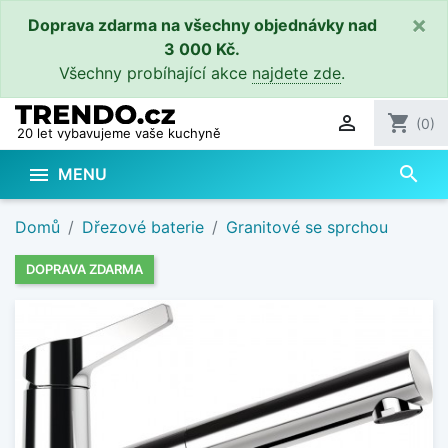
×
Doprava zdarma na všechny objednávky nad
3 000 Kč.
Všechny probíhající akce
najdete zde
.

shopping_cart
(0)
20 let vybavujeme vaše kuchyně
search

MENU
Domů
Dřezové baterie
Granitové se sprchou
DOPRAVA ZDARMA