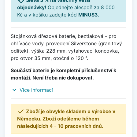
loyalty
Sleva 3 % na všechny větší
objednávky!
Objednejte alespoň za 8 000
Kč a v košíku zadejte kód
MINUS3
.
Stojánková dřezová baterie, beztlaková - pro
ohřívače vody, provedení Silverstone (granitový
odlitek), výška 228 mm, vytahovací koncovka,
pro otvor 35 mm, otočná o 120 °.
Součástí baterie je kompletní příslušenství k
montáži. Není třeba nic dokupovat.
expand_more
Více informací

Zboží je obvykle skladem u výrobce v
Německu. Zboží odešleme během
následujících 4 - 10 pracovních dnů.