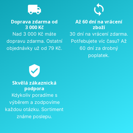
local_shipping
sync
Doprava zdarma od
Až 60 dní na vrácení
3 000 Kč
zboží
Nad 3 000 Kč máte
30 dní na vrácení zdarma.
dopravu zdarma. Ostatní
Potřebujete víc času? Až
objednávky už od 79 Kč.
60 dní za drobný
poplatek.
verified_user
Skvělá zákaznická
podpora
Kdykoliv poradíme s
výběrem a zodpovíme
každou otázku. Sortiment
známe poslepu.