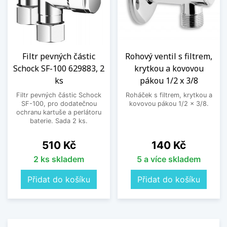
Filtr pevných částic
Rohový ventil s filtrem,
Schock SF-100 629883, 2
krytkou a kovovou
ks
pákou 1/2 x 3/8
Filtr pevných částic Schock
Roháček s filtrem, krytkou a
SF-100, pro dodatečnou
kovovou pákou 1/2 x 3/8.
ochranu kartuše a perlátoru
baterie. Sada 2 ks.
Cena
Cena
510 Kč
140 Kč
2 ks skladem
5 a více skladem
Přidat do košíku
Přidat do košíku