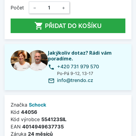
Počet
−
+

PŘIDAT DO KOŠÍKU
Jakýkoliv dotaz? Rádi vám
poradíme.
+420 731 979 570
phone
Po-Pá 9-12, 13-17
info@trendo.cz
mail_outline
Značka
Schock
Kód
44056
Kód výrobce
554123SIL
EAN
4014949637735
Záruka
24 měsíců