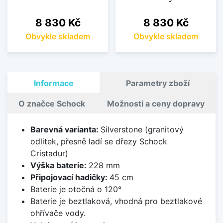
Cena
Cena
8 830 Kč
8 830 Kč
Obvykle skladem
Obvykle skladem
Informace
Parametry zboží
O značce Schock
Možnosti a ceny dopravy
Barevná varianta:
Silverstone (granitový
odlitek, přesně ladí se dřezy Schock
Cristadur)
Výška baterie:
228 mm
Připojovací hadičky:
45 cm
Baterie je otočná o 120°
Baterie je beztlaková, vhodná pro beztlakové
ohřívače vody.