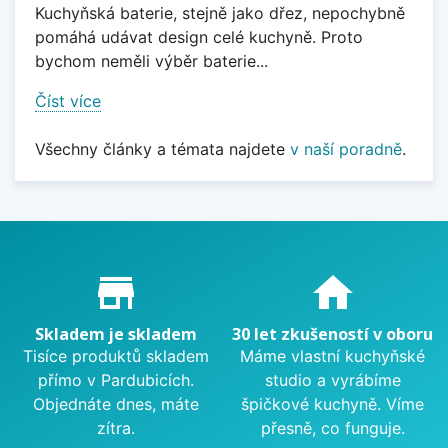
Kuchyňská baterie, stejně jako dřez, nepochybně
pomáhá udávat design celé kuchyně. Proto
bychom neměli výběr baterie...
Číst více
Všechny články a témata najdete
v naší poradně
.
Proč nakupovat u nás?
store_mall_directory
home
Skladem je skladem
30 let zkušeností v oboru
Tisíce produktů skladem
Máme vlastní kuchyňské
přímo v Pardubicích.
studio a vyrábíme
Objednáte dnes, máte
špičkové kuchyně. Víme
zítra.
přesně, co funguje.