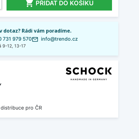

PŘIDAT DO KOŠÍKU
iv dotaz? Rádi vám poradíme.
 731 979 570
info@trendo.cz
mail_outline
 9-12, 13-17
Y
 distribuce pro ČR