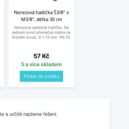
Nerezová hadička Š3/8" x
M3/8", délka 30 cm
Nerezová opletená hadička. Na
jednom konci převlečná matka na
o
druhém šroub. 9 x 13 mm. PN 10.
Cena
57 Kč
5 a více skladem
Přidat do košíku
e a určitě najdeme řešení.