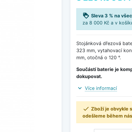
loyalty
Sleva 3 % na všec
za 8 000 Kč a v koší
Stojánková dřezová bater
323 mm, vytahovací kon
mm, otočná o 120 °.
Součástí baterie je komp
dokupovat.
expand_more
Více informací

Zboží je obvykle
odešleme během násle