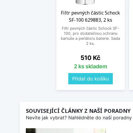
Filtr pevných částic Schock
SF-100 629883, 2 ks
Filtr pevných částic Schock SF-
100, pro dodatečnou ochranu
kartuše a perlátoru baterie. Sada
2 ks.
Cena
510 Kč
2 ks skladem
Přidat do košíku
SOUVISEJÍCÍ ČLÁNKY Z NAŠÍ PORADNY
Nevíte jak vybrat? Nahlédněte do naší poradny 