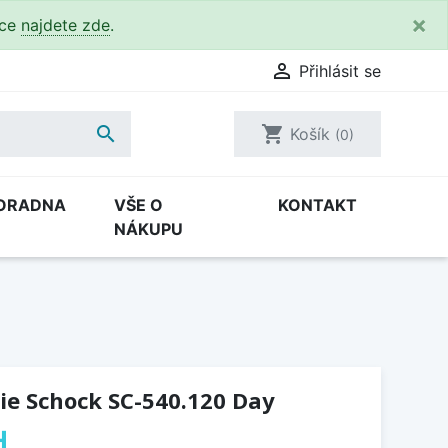
×
kce
najdete zde
.

Přihlásit se

shopping_cart
Košík
(0)
ORADNA
VŠE O
KONTAKT
NÁKUPU
ie Schock SC-540.120 Day
H