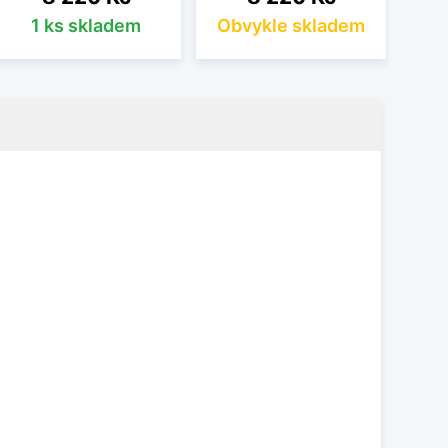
1 ks skladem
Obvykle skladem
Ob