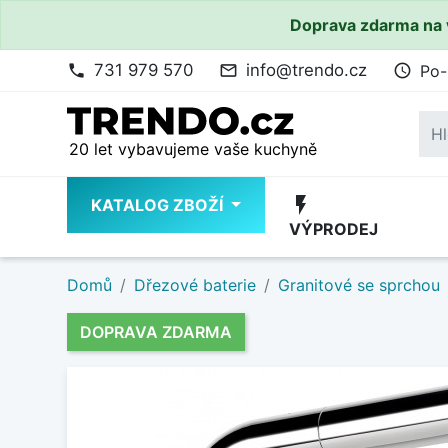
Doprava zdarma na 
731 979 570
info@trendo.cz
Po-
phone
mail_outline
access_time
20 let vybavujeme vaše kuchyně
flash_on
KATALOG ZBOŽÍ
VÝPRODEJ
Domů
Dřezové baterie
Granitové se sprchou
DOPRAVA ZDARMA