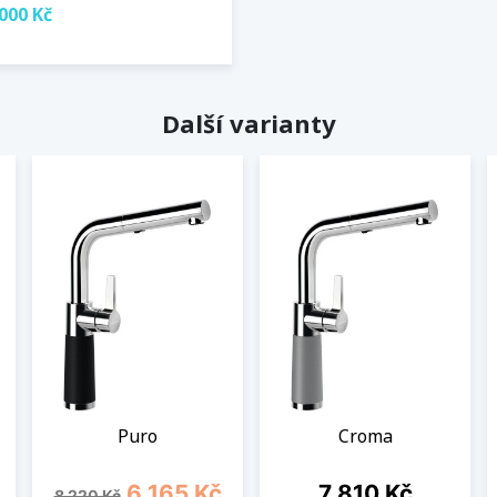
000 Kč
Další varianty
Puro
Croma
Běžná cena
Cena
Cena
6 165 Kč
7 810 Kč
8 220 Kč