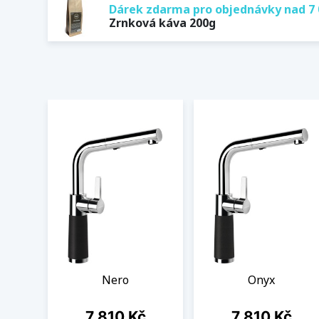
Dárek zdarma pro objednávky nad 7 
Zrnková káva 200g
Nero
Onyx
Cena
Cena
7 810 Kč
7 810 Kč