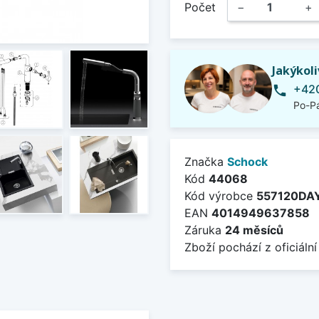
Počet
−
+
Jakýkol
+420
phone
Po-Pá
Značka
Schock
Kód
44068
Kód výrobce
557120DA
EAN
4014949637858
Záruka
24 měsíců
Zboží pochází z oficiální