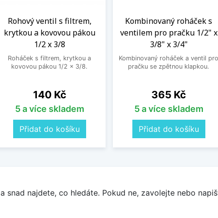
Rohový ventil s filtrem,
Kombinovaný roháček s
krytkou a kovovou pákou
ventilem pro pračku 1/2" x
1/2 x 3/8
3/8" x 3/4"
Roháček s filtrem, krytkou a
Kombinovaný roháček a ventil pr
kovovou pákou 1/2 x 3/8.
pračku se zpětnou klapkou.
Cena
Cena
140 Kč
365 Kč
5 a více skladem
5 a více skladem
Přidat do košíku
Přidat do košíku
a snad najdete, co hledáte. Pokud ne, zavolejte nebo napišt