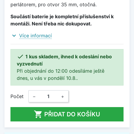
perlátorem, pro otvor 35 mm, otočná.
Součástí baterie je kompletní příslušenství k
montáži. Není třeba nic dokupovat.
expand_more
Více informací

1 kus skladem, ihned k odeslání nebo
vyzvednutí
Při objednání do 12:00 odesíláme ještě
dnes, u vás v pondělí 10.8..
Počet
−
+

PŘIDAT DO KOŠÍKU