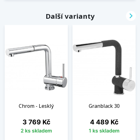

Další varianty
Chrom - Lesklý
Granblack 30
Cena
Cena
3 769 Kč
4 489 Kč
2 ks skladem
1 ks skladem