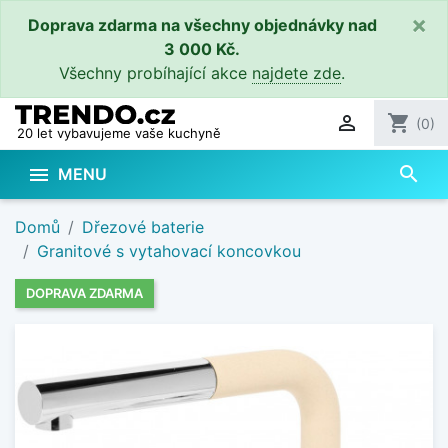
×
Doprava zdarma na všechny objednávky nad
3 000 Kč.
Všechny probíhající akce
najdete zde
.

shopping_cart
(0)
20 let vybavujeme vaše kuchyně
search

MENU
Domů
Dřezové baterie
Granitové s vytahovací koncovkou
DOPRAVA ZDARMA