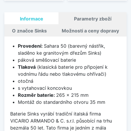
Informace
Parametry zboží
O značce Sinks
Možnosti a ceny dopravy
Provedení:
Sahara 50 (barevný nástřik,
sladěno ke granitovým dřezům Sinks)
páková směšovací baterie
Tlaková
(klasická baterie pro připojení k
vodnímu řádu nebo tlakovému ohřívači)
otočná
s vytahovací koncovkou
Rozměr baterie:
265 x 215 mm
Montáž do standardního otvoru 35 mm
Baterie Sinks vyrábí tradiční italská firma
VICARIO ARMANDO & C. s.r.l. působící na trhu
bezmála 50 let. Tato firma je jedním z mála