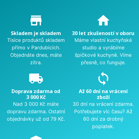
Proč nakupovat u nás?
store_mall_directory
home
Skladem je skladem
30 let zkušeností v oboru
Tisíce produktů skladem
Máme vlastní kuchyňské
přímo v Pardubicích.
studio a vyrábíme
Objednáte dnes, máte
špičkové kuchyně. Víme
zítra.
přesně, co funguje.
local_shipping
sync
Doprava zdarma od
Až 60 dní na vrácení
3 000 Kč
zboží
Nad 3 000 Kč máte
30 dní na vrácení zdarma.
dopravu zdarma. Ostatní
Potřebujete víc času? Až
objednávky už od 79 Kč.
60 dní za drobný
poplatek.