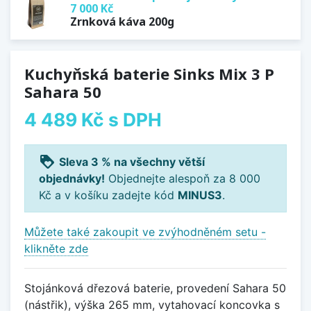
7 000 Kč
Zrnková káva 200g
Kuchyňská baterie Sinks Mix 3 P
Sahara 50
4 489 Kč
s DPH
loyalty
Sleva 3 % na všechny větší
objednávky!
Objednejte alespoň za 8 000
Kč a v košíku zadejte kód
MINUS3
.
Můžete také zakoupit ve zvýhodněném setu -
klikněte zde
Stojánková dřezová baterie, provedení Sahara 50
(nástřik), výška 265 mm, vytahovací koncovka s