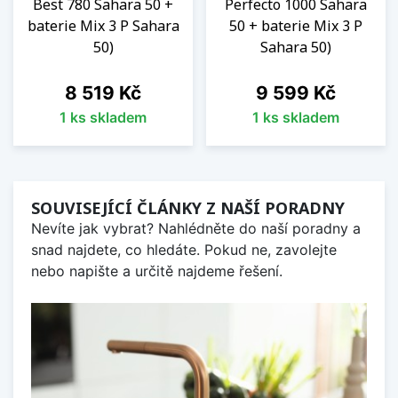
Best 780 Sahara 50 +
Perfecto 1000 Sahara
baterie Mix 3 P Sahara
50 + baterie Mix 3 P
50)
Sahara 50)
Cena
Cena
8 519 Kč
9 599 Kč
1 ks skladem
1 ks skladem
SOUVISEJÍCÍ ČLÁNKY Z NAŠÍ PORADNY
Nevíte jak vybrat? Nahlédněte do naší poradny a
snad najdete, co hledáte. Pokud ne, zavolejte
nebo napište a určitě najdeme řešení.