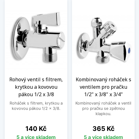
Rohový ventil s filtrem,
Kombinovaný roháček s
krytkou a kovovou
ventilem pro pračku
pákou 1/2 x 3/8
1/2" x 3/8" x 3/4"
Roháček s filtrem, krytkou a
Kombinovaný roháček a ventil
kovovou pákou 1/2 x 3/8.
pro pračku se zpětnou
klapkou.
Cena
Cena
140 Kč
365 Kč
5 a více skladem
5 a více skladem