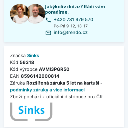
Jakýkoliv dotaz? Rádi vám
poradíme.
+420 731 979 570
phone
Po-Pá 9-12, 13-17
info@trendo.cz
mail_outline
Značka
Sinks
Kód
56318
Kód výrobce
AVMI3PGR50
EAN
8596142000814
Záruka
Rozšířená záruka 5 let na kartuši -
podmínky záruky a více informací
Zboží pochází z oficiální distribuce pro ČR