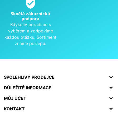
verified_user
Skvělá zákaznická
podpora
Kdykoliv poradíme s
výběrem a zodpovíme
každou otázku. Sortiment
známe poslepu.
SPOLEHLIVÝ PRODEJCE
DŮLEŽITÉ INFORMACE
MŮJ ÚČET
KONTAKT