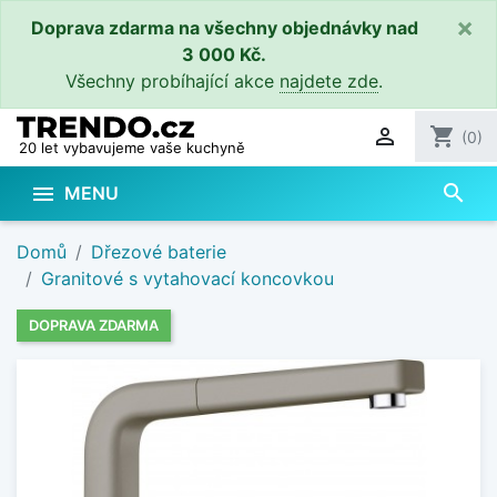
×
Doprava zdarma na všechny objednávky nad
3 000 Kč.
Všechny probíhající akce
najdete zde
.

shopping_cart
(0)
20 let vybavujeme vaše kuchyně
search

MENU
Domů
Dřezové baterie
Granitové s vytahovací koncovkou
DOPRAVA ZDARMA