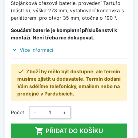
Stojánková dřezová baterie, provedení Tartufo
(nástřik), výška 273 mm, vytahovací koncovka s
perlátorem, pro otvor 35 mm, otočná o 190 °.
Součástí baterie je kompletní příslušenství k
montáži. Není třeba nic dokupovat.
expand_more
Více informací

Zboží by mělo být dostupné, ale termín
musíme zjistit u dodavatele. Termín dodání
Vám sdělíme telefonicky, emailem nebo na
prodejně v Pardubicích.
Počet
−
+

PŘIDAT DO KOŠÍKU