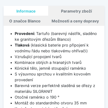
Informace
Parametry zboží
O značce Blanco
Možnosti a ceny dopravy
Provedení:
Tartufo (barevný nástřik, sladěno
ke granitovým dřezům Blanco)
Tlaková
(klasická baterie pro připojení k
vodnímu řádu nebo tlakovému ohřívači)
Vzrušující propojení tvarů
Kombinace oblých a hranatých tvarů
Kónické tělo, jemně stoupající raménko
S výsuvnou sprchou v kvalitním kovovém
provedení
Barevná verze perfektně sladěná se dřezy z
materiálu SILGRANIT
Otočné raménko o 190 °
Montáž do standardního otvoru 35 mm