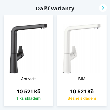

Další varianty
Antracit
Bílá
Cena
Cena
10 521 Kč
10 521 Kč
1 ks skladem
Běžně skladem