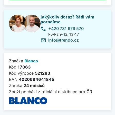
Jakýkoliv dotaz? Rádi vám
poradíme.
+420 731 979 570
phone
Po-Pá 9-12, 13-17
info@trendo.cz
mail_outline
Značka
Blanco
Kód
17063
Kód výrobce
521283
EAN
4020684641845
Záruka
24 měsíců
Zboží pochází z oficiální distribuce pro ČR