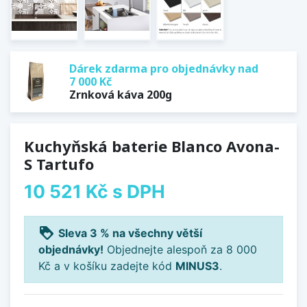
Dárek zdarma pro objednávky nad
7 000 Kč
Zrnková káva 200g
Kuchyňská baterie Blanco Avona-
S Tartufo
10 521 Kč
s DPH
loyalty
Sleva 3 % na všechny větší
objednávky!
Objednejte alespoň za 8 000
Kč a v košíku zadejte kód
MINUS3
.