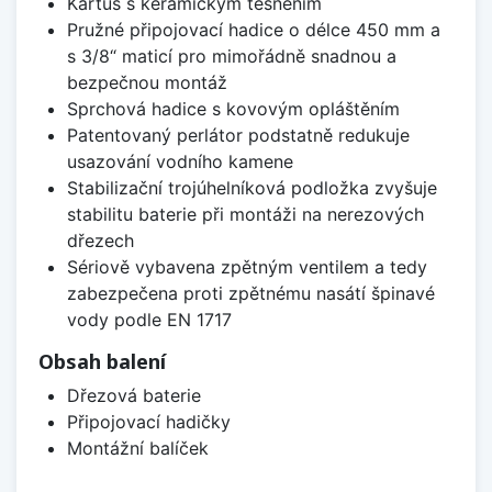
Kartuš s keramickým těsněním
Pružné připojovací hadice o délce 450 mm a
s 3/8“ maticí pro mimořádně snadnou a
bezpečnou montáž
Sprchová hadice s kovovým opláštěním
Patentovaný perlátor podstatně redukuje
usazování vodního kamene
Stabilizační trojúhelníková podložka zvyšuje
stabilitu baterie při montáži na nerezových
dřezech
Sériově vybavena zpětným ventilem a tedy
zabezpečena proti zpětnému nasátí špinavé
vody podle EN 1717
Obsah balení
Dřezová baterie
Připojovací hadičky
Montážní balíček