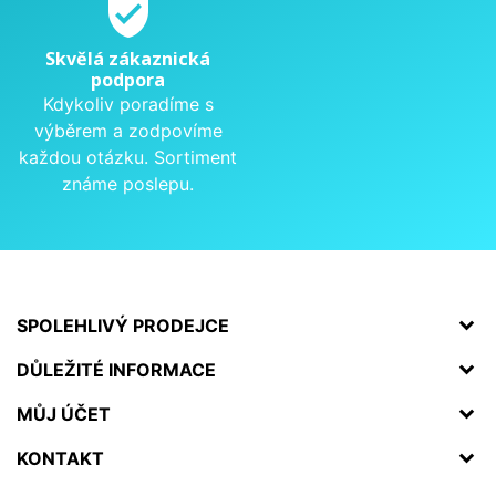
verified_user
Skvělá zákaznická
podpora
Kdykoliv poradíme s
výběrem a zodpovíme
každou otázku. Sortiment
známe poslepu.
SPOLEHLIVÝ PRODEJCE
DŮLEŽITÉ INFORMACE
MŮJ ÚČET
KONTAKT