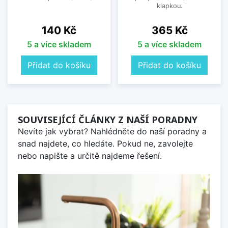
klapkou.
Cena
Cena
140 Kč
365 Kč
5 a více skladem
5 a více skladem
Přidat do košíku
Přidat do košíku
SOUVISEJÍCÍ ČLÁNKY Z NAŠÍ PORADNY
Nevíte jak vybrat? Nahlédněte do naší poradny a
snad najdete, co hledáte. Pokud ne, zavolejte
nebo napište a určitě najdeme řešení.