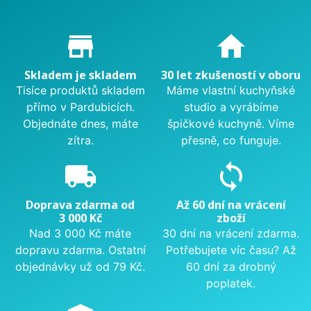
Proč nakupovat u nás?
store_mall_directory
home
Skladem je skladem
30 let zkušeností v oboru
Tisíce produktů skladem
Máme vlastní kuchyňské
přímo v Pardubicích.
studio a vyrábíme
Objednáte dnes, máte
špičkové kuchyně. Víme
zítra.
přesně, co funguje.
local_shipping
sync
Doprava zdarma od
Až 60 dní na vrácení
3 000 Kč
zboží
Nad 3 000 Kč máte
30 dní na vrácení zdarma.
dopravu zdarma. Ostatní
Potřebujete víc času? Až
objednávky už od 79 Kč.
60 dní za drobný
poplatek.