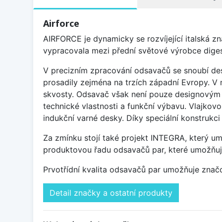
Airforce
AIRFORCE je dynamicky se rozvíjející italská z
vypracovala mezi přední světové výrobce diges
V precizním zpracování odsavačů se snoubí des
prosadily zejména na trzích západní Evropy. V 
skvosty. Odsavač však není pouze designovým d
technické vlastnosti a funkční výbavu. Vlajko
indukční varné desky. Díky speciální konstrukc
Za zmínku stojí také projekt INTEGRA, který um
produktovou řadu odsavačů par, které umožňují 
Prvotřídní kvalita odsavačů par umožňuje zna
Detail značky a ostatní produkty