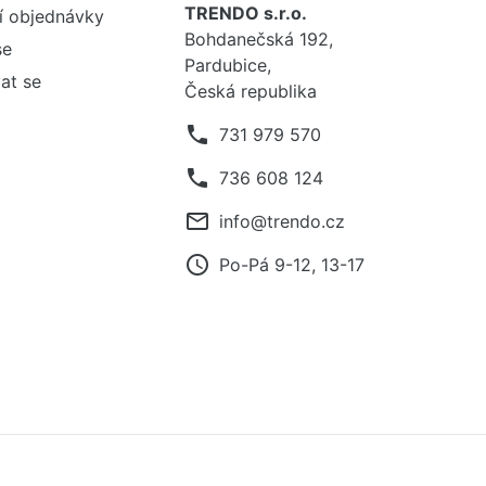
TRENDO s.r.o.
í objednávky
Bohdanečská 192,
se
Pardubice,
at se
Česká republika
phone
731 979 570
phone
736 608 124
mail_outline
info@trendo.cz
access_time
Po-Pá 9-12, 13-17