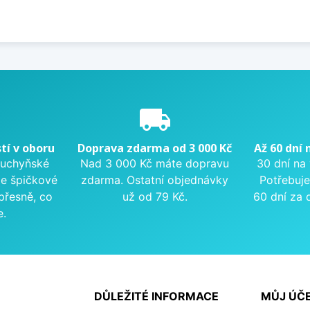
e
local_shipping
tí v oboru
Doprava zdarma od 3 000 Kč
Až 60 dní 
kuchyňské
Nad 3 000 Kč máte dopravu
30 dní na
me špičkové
zdarma. Ostatní objednávky
Potřebuje
přesně, co
už od 79 Kč.
60 dní za 
e.
DŮLEŽITÉ INFORMACE
MŮJ ÚČ