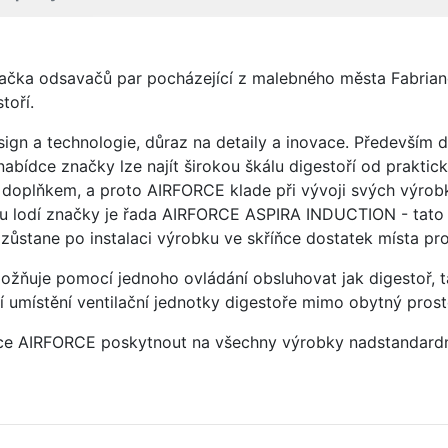
načka odsavačů par pocházející z malebného města Fabriano 
toří.
ign a technologie, důraz na detaily a inovace. Především
nabídce značky lze najít širokou škálu digestoří od prakt
oplňkem, a proto AIRFORCE klade při vývoji svých výrobků
vou lodí značky je řada AIRFORCE ASPIRA INDUCTION - tato 
i zůstane po instalaci výrobku ve skříňce dostatek místa p
ožňuje pomocí jednoho ovládání obsluhovat jak digestoř, t
umístění ventilační jednotky digestoře mimo obytný prosto
čce AIRFORCE poskytnout na všechny výrobky nadstandardní