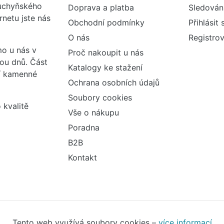
kuchyňského
Doprava a platba
Sledován
rnetu jste nás
Obchodní podmínky
Přihlásit 
O nás
Registrov
o u nás v
Proč nakoupit u nás
vou dnů. Část
Katalogy ke stažení
ší kamenné
Ochrana osobních údajů
Soubory cookies
 kvalitě
Vše o nákupu
Poradna
B2B
Kontakt
Tento web využívá soubory cookies –
více informací