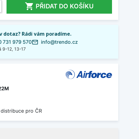

PŘIDAT DO KOŠÍKU
iv dotaz? Rádi vám poradíme.
 731 979 570
info@trendo.cz
mail_outline
 9-12, 13-17
22M
 distribuce pro ČR