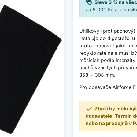
loyalty
Sleva 3 % na všec
za 8 000 Kč a v koší
Uhlíkový (protipachový) f
instaluje do digestoře, 
proto pracovat jako reci
recyklovatelná a musí b
měsících podle intenzity 
pachů vzniklých při vaře
358 x 308 mm.
Pro odsavače Airforce F

Zboží by mělo být
dodavatele. Termín d
nebo na prodejně v P