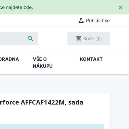
×
kce
najdete zde
.

Přihlásit se

shopping_cart
Košík
(0)
ORADNA
VŠE O
KONTAKT
NÁKUPU
Airforce AFFCAF1422M, sada
H