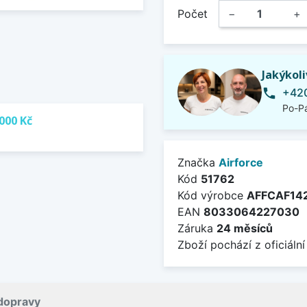
Počet
−
+
Jakýkol
+420
phone
Po-Pá
000 Kč
Značka
Airforce
Kód
51762
Kód výrobce
AFFCAF14
EAN
8033064227030
Záruka
24 měsíců
Zboží pochází z oficiální
dopravy