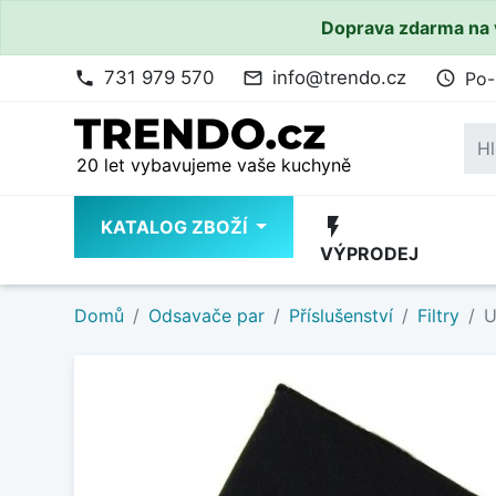
Doprava zdarma na 
731 979 570
info@trendo.cz
Po-
phone
mail_outline
access_time
20 let vybavujeme vaše kuchyně
flash_on
KATALOG ZBOŽÍ
VÝPRODEJ
Domů
Odsavače par
Příslušenství
Filtry
U