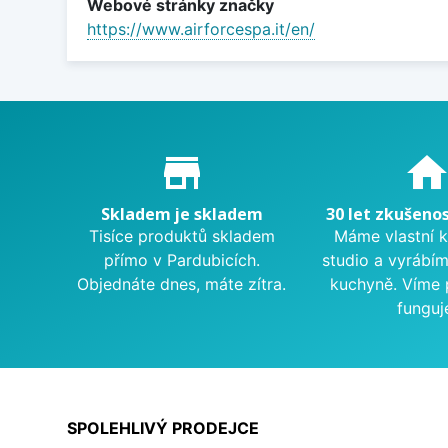
Webové stránky značky
https://www.airforcespa.it/en/
Proč nakupovat u nás?
store_mall_directory
hom
Skladem je skladem
30 let zkušenos
Tisíce produktů skladem
Máme vlastní 
přímo v Pardubicích.
studio a vyrábí
Objednáte dnes, máte zítra.
kuchyně. Víme 
funguj
SPOLEHLIVÝ PRODEJCE