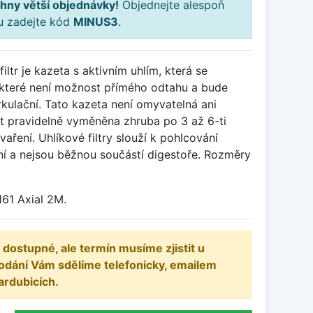
hny větší objednávky!
Objednejte alespoň
ku zadejte kód
MINUS3
.
iltr je kazeta s aktivním uhlím, která se
u které není možnost přímého odtahu a bude
rkulační. Tato kazeta není omyvatelná ani
ýt pravidelně vyměněna zhruba po 3 až 6-ti
vaření. Uhlíkové filtry slouží k pohlcování
ní a nejsou běžnou součástí digestoře. Rozměry
161 Axial 2M.
 dostupné, ale termín musíme zjistit u
odání Vám sdělíme telefonicky, emailem
ardubicích.