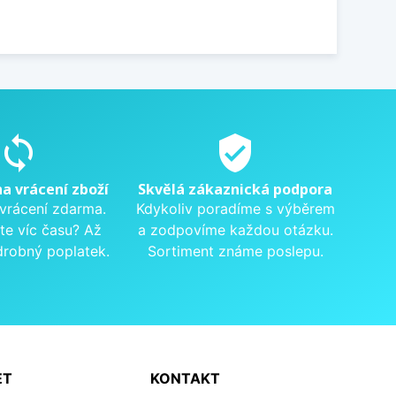
sync
verified_user
na vrácení zboží
Skvělá zákaznická podpora
 vrácení zdarma.
Kdykoliv poradíme s výběrem
te víc času? Až
a zodpovíme každou otázku.
drobný poplatek.
Sortiment známe poslepu.
ET
KONTAKT