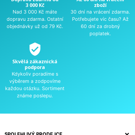
3 000 Kč
zboží
Nad 3 000 Kč máte
30 dní na vrácení zdarma.
dopravu zdarma. Ostatní
Potřebujete víc času? Až
objednávky už od 79 Kč.
60 dní za drobný
poplatek.
verified_user
Skvělá zákaznická
podpora
Kdykoliv poradíme s
výběrem a zodpovíme
každou otázku. Sortiment
známe poslepu.
SPOLEHLIVÝ PRODEJCE