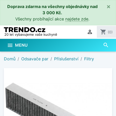
×
Doprava zdarma na všechny objednávky nad
3 000 Kč.
Všechny probíhající akce
najdete zde
.

shopping_cart
(0)
20 let vybavujeme vaše kuchyně
search

MENU
Domů
Odsavače par
Příslušenství
Filtry