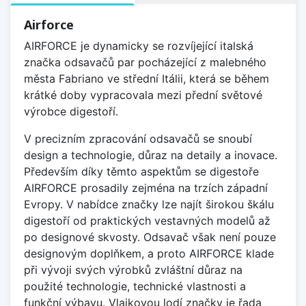
Airforce
AIRFORCE je dynamicky se rozvíjející italská
značka odsavačů par pocházející z malebného
města Fabriano ve střední Itálii, která se během
krátké doby vypracovala mezi přední světové
výrobce digestoří.
V precizním zpracování odsavačů se snoubí
design a technologie, důraz na detaily a inovace.
Především díky těmto aspektům se digestoře
AIRFORCE prosadily zejména na trzích západní
Evropy. V nabídce značky lze najít širokou škálu
digestoří od praktických vestavných modelů až
po designové skvosty. Odsavač však není pouze
designovým doplňkem, a proto AIRFORCE klade
při vývoji svých výrobků zvláštní důraz na
použité technologie, technické vlastnosti a
funkční výbavu. Vlajkovou lodí značky je řada