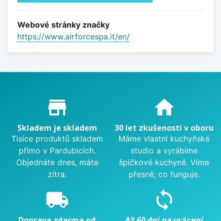
Webové stránky značky
https://www.airforcespa.it/en/
Proč nakupovat u nás?
store_mall_directory
home
Skladem je skladem
30 let zkušeností v oboru
Tisíce produktů skladem
Máme vlastní kuchyňské
přímo v Pardubicích.
studio a vyrábíme
Objednáte dnes, máte
špičkové kuchyně. Víme
zítra.
přesně, co funguje.
local_shipping
sync
Doprava zdarma od
Až 60 dní na vrácení