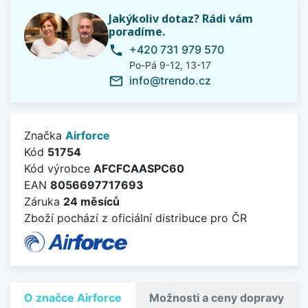
Jakýkoliv dotaz? Rádi vám
poradíme.
+420 731 979 570
phone
Po-Pá 9-12, 13-17
info@trendo.cz
mail_outline
Značka
Airforce
Kód
51754
Kód výrobce
AFCFCAASPC60
EAN
8056697717693
Záruka
24 měsíců
Zboží pochází z oficiální distribuce pro ČR
O značce Airforce
Možnosti a ceny dopravy