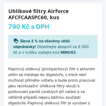
Uhlíkové filtry Airforce
AFCFCAASPC60, kus
790 Kč
s DPH
loyalty
Sleva 3 % na všechny větší
objednávky!
Objednejte alespoň za 8 000
Kč a v košíku zadejte kód
MINUS3
.
Papírový uhlíkový (protipachový) filtr s aktivním
uhlím se instaluje do digestoře, u které není
možnost přímého odtahu a bude proto pracovat
jako recirkulační. Uhlíkové filtry slouží k
pohlcování pachů vzniklých při vaření a ve
většimě případů nejsou běžnou součástí
digestoře. Papírový uhlíkový filtr je vyroben z