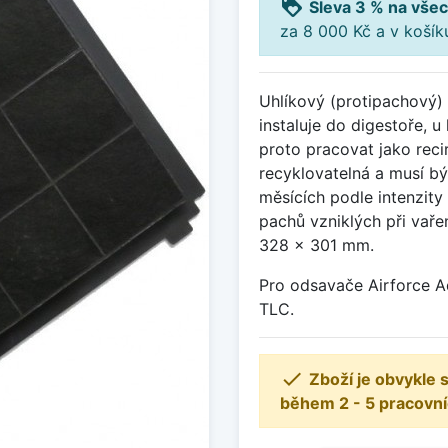
loyalty
Sleva 3 % na všec
za 8 000 Kč a v koší
Uhlíkový (protipachový) f
instaluje do digestoře, 
proto pracovat jako reci
recyklovatelná a musí b
měsících podle intenzity 
pachů vzniklých při vaře
328 x 301 mm.
Pro odsavače Airforce A
TLC.

Zboží je obvykle
během 2 - 5 pracovní