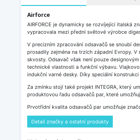
Airforce
AIRFORCE je dynamicky se rozvíjející italská z
vypracovala mezi přední světové výrobce diges
V precizním zpracování odsavačů se snoubí des
prosadily zejména na trzích západní Evropy. V 
skvosty. Odsavač však není pouze designovým d
technické vlastnosti a funkční výbavu. Vlajko
indukční varné desky. Díky speciální konstrukc
Za zmínku stojí také projekt INTEGRA, který um
produktovou řadu odsavačů par, které umožňují 
Prvotřídní kvalita odsavačů par umožňuje zna
Detail značky a ostatní produkty