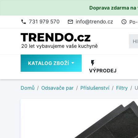
Doprava zdarma na 
731 979 570
info@trendo.cz
Po-
phone
mail_outline
access_time
20 let vybavujeme vaše kuchyně
flash_on
KATALOG ZBOŽÍ
VÝPRODEJ
Domů
Odsavače par
Příslušenství
Filtry
U