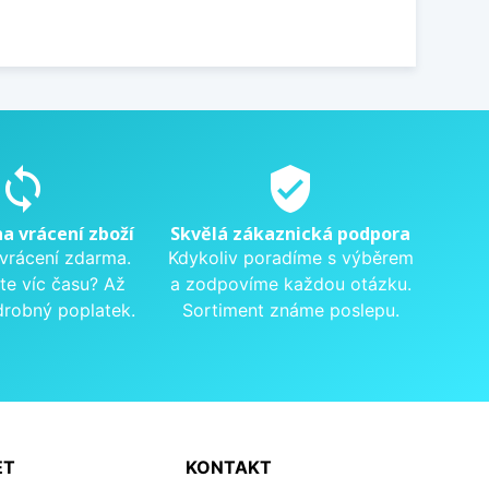
sync
verified_user
na vrácení zboží
Skvělá zákaznická podpora
 vrácení zdarma.
Kdykoliv poradíme s výběrem
te víc času? Až
a zodpovíme každou otázku.
drobný poplatek.
Sortiment známe poslepu.
ET
KONTAKT