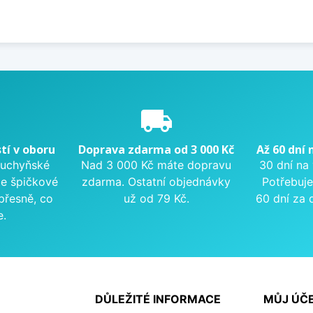
e
local_shipping
tí v oboru
Doprava zdarma od 3 000 Kč
Až 60 dní 
kuchyňské
Nad 3 000 Kč máte dopravu
30 dní na
me špičkové
zdarma. Ostatní objednávky
Potřebuje
přesně, co
už od 79 Kč.
60 dní za 
e.
DŮLEŽITÉ INFORMACE
MŮJ ÚČ