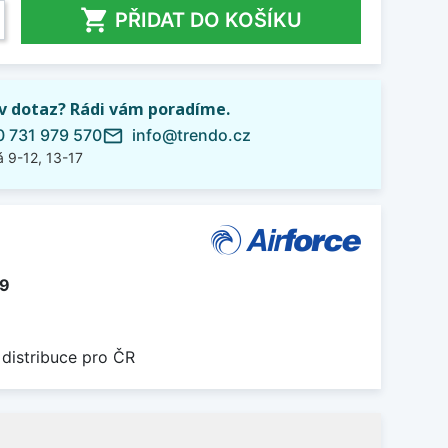

PŘIDAT DO KOŠÍKU
iv dotaz? Rádi vám poradíme.
 731 979 570
info@trendo.cz
mail_outline
 9-12, 13-17
9
 distribuce pro ČR