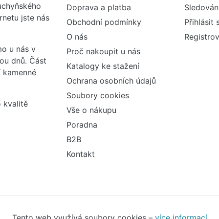
kuchyňského
Doprava a platba
Sledován
rnetu jste nás
Obchodní podmínky
Přihlásit 
O nás
Registrov
o u nás v
Proč nakoupit u nás
vou dnů. Část
Katalogy ke stažení
ší kamenné
Ochrana osobních údajů
Soubory cookies
 kvalitě
Vše o nákupu
Poradna
B2B
Kontakt
Tento web využívá soubory cookies –
více informací