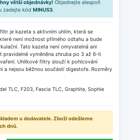
hny větší objednávky!
Objednejte alespoň
ku zadejte kód
MINUS3
.
iltr je kazeta s aktivním uhlím, která se
u které není možnost přímého odtahu a bude
rkulační. Tato kazeta není omyvatelná ani
ýt pravidelně vyměněna zhruba po 3 až 6-ti
vaření. Uhlíkové filtry slouží k pohlcování
ní a nejsou běžnou součástí digestoře. Rozměry
del TLC, F203, Fascia TLC, Graphite, Sophie
 skladem u dodavatele. Zboží odešleme
ch dnů.