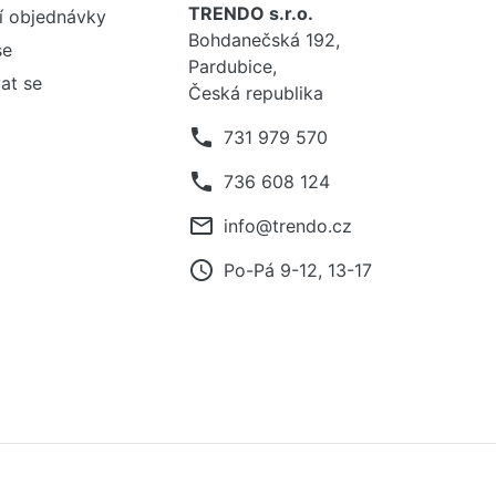
TRENDO s.r.o.
í objednávky
Bohdanečská 192,
se
Pardubice,
at se
Česká republika
phone
731 979 570
phone
736 608 124
mail_outline
info@trendo.cz
access_time
Po-Pá 9-12, 13-17