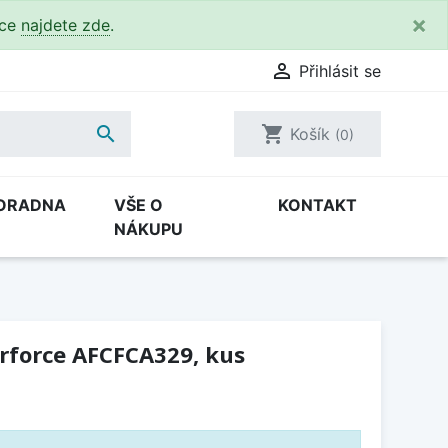
×
kce
najdete zde
.

Přihlásit se

shopping_cart
Košík
(0)
ORADNA
VŠE O
KONTAKT
NÁKUPU
Airforce AFCFCA329, kus