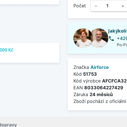
Počet
−
+
Jakýkol
+420
phone
Po-Pá
000 Kč
Značka
Airforce
Kód
51753
Kód výrobce
AFCFCA32
EAN
8033064227429
Záruka
24 měsíců
Zboží pochází z oficiální
dopravy