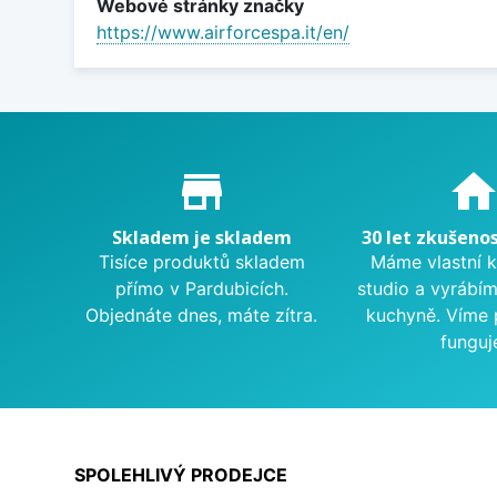
Webové stránky značky
https://www.airforcespa.it/en/
Proč nakupovat u nás?
store_mall_directory
hom
Skladem je skladem
30 let zkušenos
Tisíce produktů skladem
Máme vlastní 
přímo v Pardubicích.
studio a vyrábí
Objednáte dnes, máte zítra.
kuchyně. Víme 
funguj
SPOLEHLIVÝ PRODEJCE