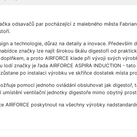
načka odsavačů par pocházející z malebného města Fabriano 
toří.
ign a technologie, důraz na detaily a inovace. Především
nabídce značky lze najít širokou škálu digestoří od prakt
oplňkem, a proto AIRFORCE klade při vývoji svých výrobků
vou lodí značky je řada AIRFORCE ASPIRA INDUCTION - tato 
i zůstane po instalaci výrobku ve skříňce dostatek místa p
ožňuje pomocí jednoho ovládání obsluhovat jak digestoř, t
umístění ventilační jednotky digestoře mimo obytný prosto
čce AIRFORCE poskytnout na všechny výrobky nadstandardní