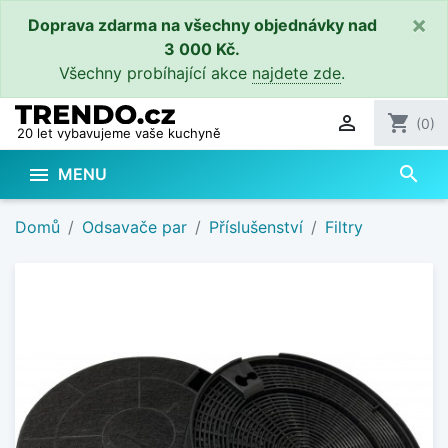
×
Doprava zdarma na všechny objednávky nad
3 000 Kč.
Všechny probíhající akce
najdete zde
.

shopping_cart
(0)
20 let vybavujeme vaše kuchyně
search

MENU
Domů
Odsavače par
Příslušenství
Filtry