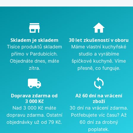
Proč nakupovat u nás?
store_mall_directory
home
Skladem je skladem
30 let zkušeností v oboru
Tisíce produktů skladem
Máme vlastní kuchyňské
přímo v Pardubicích.
studio a vyrábíme
Objednáte dnes, máte
špičkové kuchyně. Víme
zítra.
přesně, co funguje.
local_shipping
sync
Doprava zdarma od
Až 60 dní na vrácení
3 000 Kč
zboží
Nad 3 000 Kč máte
30 dní na vrácení zdarma.
dopravu zdarma. Ostatní
Potřebujete víc času? Až
objednávky už od 79 Kč.
60 dní za drobný
poplatek.