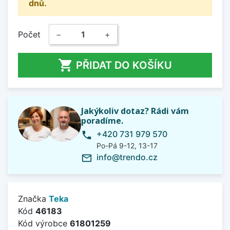
dnů.
Počet
−
+

PŘIDAT DO KOŠÍKU
Jakýkoliv dotaz? Rádi vám
poradíme.
+420 731 979 570
phone
Po-Pá 9-12, 13-17
info@trendo.cz
mail_outline
Značka
Teka
Kód
46183
Kód výrobce
61801259