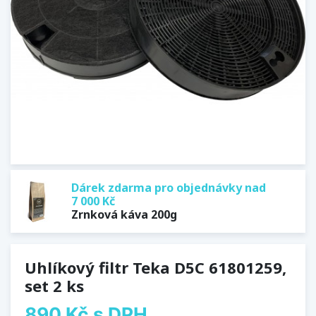
Dárek zdarma pro objednávky nad
7 000 Kč
Zrnková káva 200g
Uhlíkový filtr Teka D5C 61801259,
set 2 ks
890 Kč
s DPH