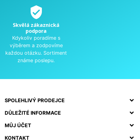
verified_user
Skvělá zákaznická
podpora
Kdykoliv poradíme s
výběrem a zodpovíme
každou otázku. Sortiment
známe poslepu.
SPOLEHLIVÝ PRODEJCE
DŮLEŽITÉ INFORMACE
MŮJ ÚČET
KONTAKT