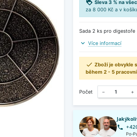
loyalty
Sleva 3 % na všec
za 8 000 Kč a v koší
Sada 2 ks pro digestoř
expand_more
Více informací

Zboží je obvykle
během 2 - 5 pracovní
Počet
−
+
Jakýkol
+420
phone
Po-Pá