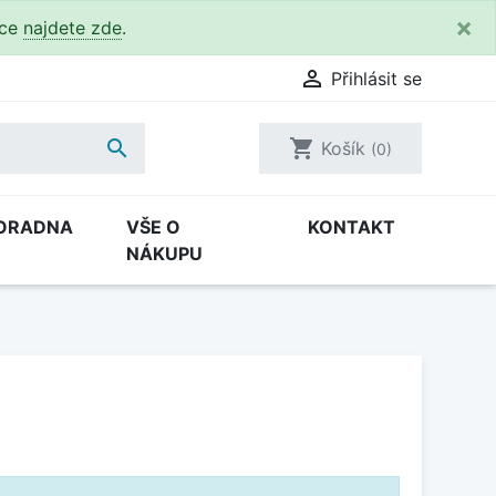
×
kce
najdete zde
.

Přihlásit se

shopping_cart
Košík
(0)
ORADNA
VŠE O
KONTAKT
NÁKUPU