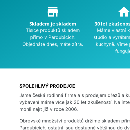
Proč nakupovat u nás?
store_mall_directory
hom
Skladem je skladem
30 let zkušenos
Tisíce produktů skladem
Máme vlastní 
přímo v Pardubicích.
studio a vyrábí
Objednáte dnes, máte zítra.
kuchyně. Víme 
funguj
SPOLEHLIVÝ PRODEJCE
Jsme česká rodinná firma a s prodejem dřezů a 
vybavení máme více jak 20 let zkušeností. Na inte
mohli najít již v roce 2006.
Obrovské množství produktů držíme skladem přím
Pardubicích, ostatní jsou dostupné většinou do d