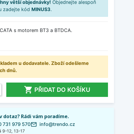
hny větší objednávky!
Objednejte alespoň
ku zadejte kód
MINUS3
.
e CATA s motorem BT3 a BTDCA.
 skladem u dodavatele. Zboží odešleme
ch dnů.

PŘIDAT DO KOŠÍKU
iv dotaz? Rádi vám poradíme.
 731 979 570
info@trendo.cz
mail_outline
 9-12, 13-17