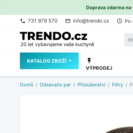
Doprava zdarma na 
731 979 570
info@trendo.cz
Po-
phone
mail_outline
access_time
20 let vybavujeme vaše kuchyně
flash_on
KATALOG ZBOŽÍ
VÝPRODEJ
Domů
Odsavače par
Příslušenství
Filtry
F