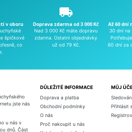
e
local_shipping
tí v oboru
Doprava zdarma od 3 000 Kč
Až 60 dní 
kuchyňské
Nad 3 000 Kč máte dopravu
30 dní na
me špičkové
zdarma. Ostatní objednávky
Potřebuje
přesně, co
už od 79 Kč.
60 dní za 
e.
DŮLEŽITÉ INFORMACE
MŮJ ÚČ
kuchyňského
Doprava a platba
Sledován
rnetu jste nás
Obchodní podmínky
Přihlásit 
O nás
Registrov
o u nás v
Proč nakoupit u nás
vou dnů. Část