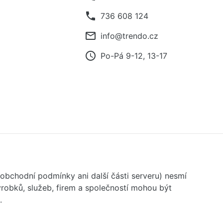
phone
736 608 124
mail_outline
info@trendo.cz
access_time
Po-Pá 9-12, 13-17
 obchodní podmínky ani další části serveru) nesmí
robků, služeb, firem a společností mohou být
.