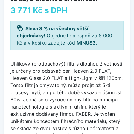
3 771 Kč
s DPH
loyalty
Sleva 3 % na všechny větší
objednávky!
Objednejte alespoň za 8 000
Kč a v košíku zadejte kód
MINUS3
.
Uhlíkový (protipachový) filtr s dlouhou životností
je určený pro odsavač par Heaven 2.0 FLAT,
Heaven Glass 2.0 FLAT a High-Light v šíři 120cm.
Tento filtr je omyvatelný, může projít až 5-ti
procesy mytí, a i po této době vykazuje účinnost
80%. Jedná se o vysoce účinný filtr na principu
nanotechnologie s aktivním uhlím, který je
exkluzivně dodávaný firmou FABER. Je tvořen
unikátním konceptem filtračního materiálu, který
se skládá ze dvou vrstev s různou pórovitostí a