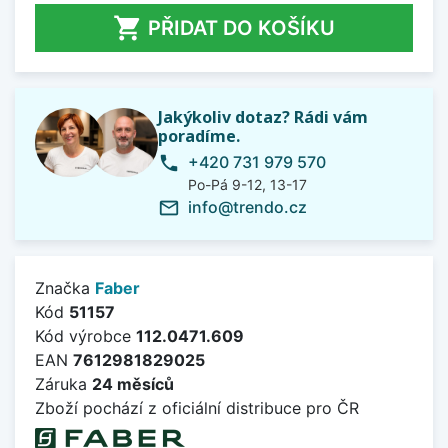

PŘIDAT DO KOŠÍKU
Jakýkoliv dotaz? Rádi vám
poradíme.
+420 731 979 570
phone
Po-Pá 9-12, 13-17
info@trendo.cz
mail_outline
Značka
Faber
Kód
51157
Kód výrobce
112.0471.609
EAN
7612981829025
Záruka
24 měsíců
Zboží pochází z oficiální distribuce pro ČR