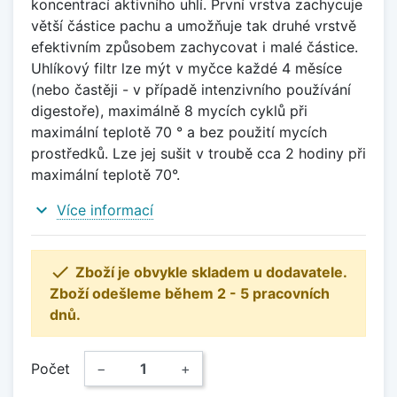
koncentrací aktivního uhlí. První vrstva zachycuje
větší částice pachu a umožňuje tak druhé vrstvě
efektivním způsobem zachycovat i malé částice.
Uhlíkový filtr lze mýt v myčce každé 4 měsíce
(nebo častěji - v případě intenzivního používání
digestoře), maximálně 8 mycích cyklů při
maximální teplotě 70 ° a bez použití mycích
prostředků. Lze jej sušit v troubě cca 2 hodiny při
maximální teplotě 70°.
expand_more
Více informací

Zboží je obvykle skladem u dodavatele.
Zboží odešleme během 2 - 5 pracovních
dnů.
Počet
−
+