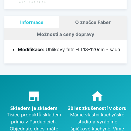
Informace
O značce Faber
Možnosti a ceny dopravy
Modifikace:
Uhlíkový filtr FLL18-120cm - sada
Proč nakupovat u nás?
store_mall_directory
home
Skladem je skladem
30 let zkušeností v oboru
Tisíce produktů skladem
Máme vlastní kuchyňské
přímo v Pardubicích.
studio a vyrábíme
Objednáte dnes, máte
špičkové kuchyně. Víme