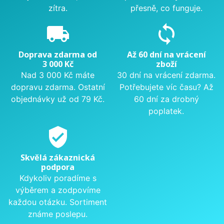
zítra.
přesně, co funguje.
local_shipping
sync
Doprava zdarma od
Až 60 dní na vrácení
3 000 Kč
zboží
Nad 3 000 Kč máte
30 dní na vrácení zdarma.
dopravu zdarma. Ostatní
Potřebujete víc času? Až
objednávky už od 79 Kč.
60 dní za drobný
poplatek.
verified_user
Skvělá zákaznická
podpora
Kdykoliv poradíme s
výběrem a zodpovíme
každou otázku. Sortiment
známe poslepu.