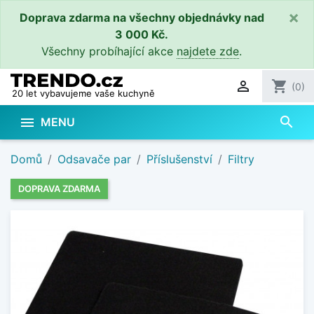
×
Doprava zdarma na všechny objednávky nad
3 000 Kč.
Všechny probíhající akce
najdete zde
.

shopping_cart
(0)
20 let vybavujeme vaše kuchyně
search

MENU
Domů
Odsavače par
Příslušenství
Filtry
DOPRAVA ZDARMA