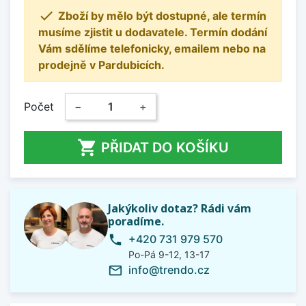

Zboží by mělo být dostupné, ale termín
musíme zjistit u dodavatele. Termín dodání
Vám sdělíme telefonicky, emailem nebo na
prodejně v Pardubicích.
Počet
−
+

PŘIDAT DO KOŠÍKU
Jakýkoliv dotaz? Rádi vám
poradíme.
+420 731 979 570
phone
Po-Pá 9-12, 13-17
info@trendo.cz
mail_outline