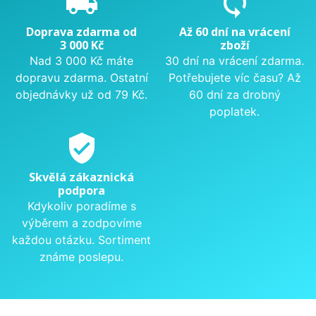
local_shipping
sync
Doprava zdarma od
Až 60 dní na vrácení
3 000 Kč
zboží
Nad 3 000 Kč máte
30 dní na vrácení zdarma.
dopravu zdarma. Ostatní
Potřebujete víc času? Až
objednávky už od 79 Kč.
60 dní za drobný
poplatek.
verified_user
Skvělá zákaznická
podpora
Kdykoliv poradíme s
výběrem a zodpovíme
každou otázku. Sortiment
známe poslepu.