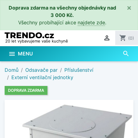
×
Doprava zdarma na všechny objednávky nad
3 000 Kč.
Všechny probíhající akce
najdete zde
.

shopping_cart
(0)
20 let vybavujeme vaše kuchyně
search

MENU
Domů
Odsavače par
Příslušenství
Externí ventilační jednotky
DOPRAVA ZDARMA