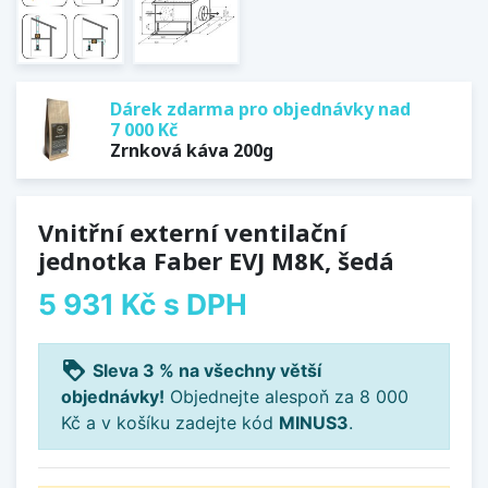
Dárek zdarma pro objednávky nad
7 000 Kč
Zrnková káva 200g
Vnitřní externí ventilační
jednotka Faber EVJ M8K, šedá
5 931 Kč
s DPH
loyalty
Sleva 3 % na všechny větší
objednávky!
Objednejte alespoň za 8 000
Kč a v košíku zadejte kód
MINUS3
.