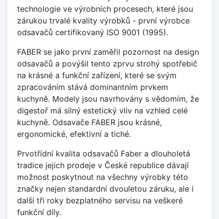
technologie ve výrobních procesech, které jsou
zárukou trvalé kvality výrobků - první výrobce
odsavačů certifikovaný ISO 9001 (1995).
FABER se jako první zaměřil pozornost na design
odsavačů a povýšil tento zprvu strohý spotřebič
na krásné a funkční zařízení, které se svým
zpracováním stává dominantním prvkem
kuchyně. Modely jsou navrhovány s vědomím, že
digestoř má silný estetický vliv na vzhled celé
kuchyně. Odsavače FABER jsou krásné,
ergonomické, efektivní a tiché.
Prvotřídní kvalita odsavačů Faber a dlouholetá
tradice jejich prodeje v České republice dávají
možnost poskytnout na všechny výrobky této
značky nejen standardní dvouletou záruku, ale i
další tři roky bezplatného servisu na veškeré
funkční díly.