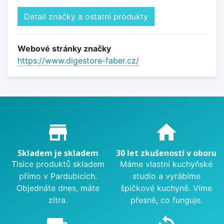
Detail značky a ostatní produkty
Webové stránky značky
https://www.digestore-faber.cz/
Proč nakupovat u nás?
store_mall_directory
home
Skladem je skladem
30 let zkušeností v oboru
Tisíce produktů skladem
Máme vlastní kuchyňské
přímo v Pardubicích.
studio a vyrábíme
Objednáte dnes, máte
špičkové kuchyně. Víme
zítra.
přesně, co funguje.