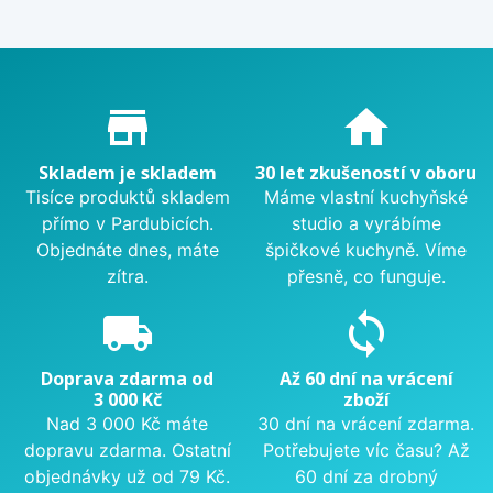
Proč nakupovat u nás?
store_mall_directory
home
Skladem je skladem
30 let zkušeností v oboru
Tisíce produktů skladem
Máme vlastní kuchyňské
přímo v Pardubicích.
studio a vyrábíme
Objednáte dnes, máte
špičkové kuchyně. Víme
zítra.
přesně, co funguje.
local_shipping
sync
Doprava zdarma od
Až 60 dní na vrácení
3 000 Kč
zboží
Nad 3 000 Kč máte
30 dní na vrácení zdarma.
dopravu zdarma. Ostatní
Potřebujete víc času? Až
objednávky už od 79 Kč.
60 dní za drobný