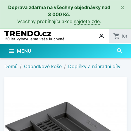
×
Doprava zdarma na všechny objednávky nad
3 000 Kč.
Všechny probíhající akce
najdete zde
.

shopping_cart
(0)
20 let vybavujeme vaše kuchyně
search

MENU
Domů
Odpadkové koše
Doplňky a náhradní díly