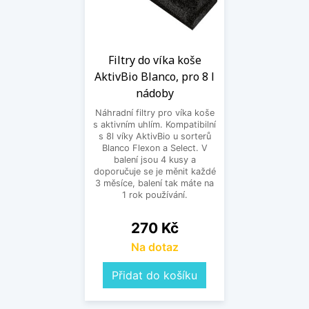
Filtry do víka koše
AktivBio Blanco, pro 8 l
nádoby
Náhradní filtry pro víka koše
s aktivním uhlím. Kompatibilní
s 8l víky AktivBio u sorterů
Blanco Flexon a Select. V
balení jsou 4 kusy a
doporučuje se je měnit každé
3 měsíce, balení tak máte na
1 rok používání.
Cena
270 Kč
Na dotaz
Přidat do košíku