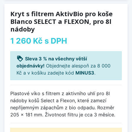
Kryt s filtrem AktivBio pro koše
Blanco SELECT a FLEXON, pro 8l
nádoby
1 260 Kč
s DPH
loyalty
Sleva 3 % na všechny větší
objednávky!
Objednejte alespoň za 8 000
Kč a v košíku zadejte kód
MINUS3
.
Plastové víko s filtrem z aktivního uhlí pro 8l
nádoby košů Select a Flexon, které zamezí
nepříjemným zápachům z bio odpadu. Rozměr
205 x 181 mm. Životnost filtru je cca 3 měsíce.