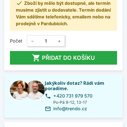

Zboží by mělo být dostupné, ale termín
musíme zjistit u dodavatele. Termín dodání
Vám sdělíme telefonicky, emailem nebo na
prodejně v Pardubicích.
Počet
−
+

PŘIDAT DO KOŠÍKU
Jakýkoliv dotaz? Rádi vám
poradíme.
+420 731 979 570
phone
Po-Pá 9-12, 13-17
info@trendo.cz
mail_outline