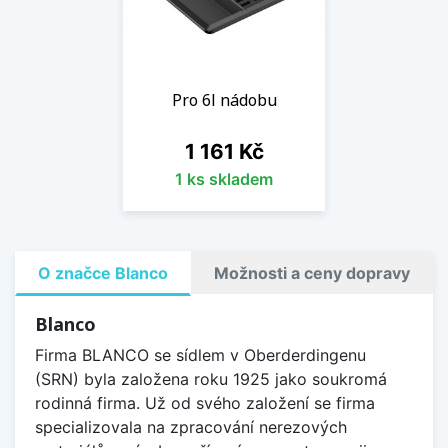
Pro 6l nádobu
Cena
1 161 Kč
1 ks skladem
O značce Blanco
Možnosti a ceny dopravy
Blanco
Firma BLANCO se sídlem v Oberderdingenu
(SRN) byla založena roku 1925 jako soukromá
rodinná firma. Už od svého založení se firma
specializovala na zpracování nerezových