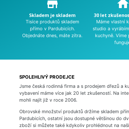
store_mall_directory
hom
Skladem je skladem
30 let zkušenos
Tisíce produktů skladem
Máme vlastní 
přímo v Pardubicích.
studio a vyrábí
Objednáte dnes, máte zítra.
kuchyně. Víme 
funguj
SPOLEHLIVÝ PRODEJCE
Jsme česká rodinná firma a s prodejem dřezů a 
vybavení máme více jak 20 let zkušeností. Na inte
mohli najít již v roce 2006.
Obrovské množství produktů držíme skladem přím
Pardubicích, ostatní jsou dostupné většinou do d
zboží si můžete také kdykoliv prohlédnout na na