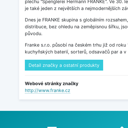
plechu "Spenglerei Hermann FRANKE". Ve 30. le
je také jeden z největších a nejmodernějších 
Dnes je FRANKE skupina s globálním rozsahem, 
distribuce, bez ohledu na zeměpisnou šířku, j
původu.
Franke s.r.o. působí na českém trhu již od rok
kuchyňských baterií, sorterů, odsavačů par a v 
Detail značky a ostatní produkty
Webové stránky značky
http://www.franke.cz
Proč nakupovat u nás?