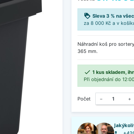
loyalty
Sleva 3 % na všec
za 8 000 Kč a v koší
Náhradní koš pro sorter
365 mm.

1 kus skladem, ih
Při objednání do 12:00
Počet
−
+
Jakýkol
+420
phone