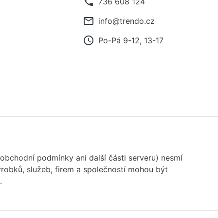
phone
736 608 124
mail_outline
info@trendo.cz
access_time
Po-Pá 9-12, 13-17
 obchodní podmínky ani další části serveru) nesmí
robků, služeb, firem a společností mohou být
.