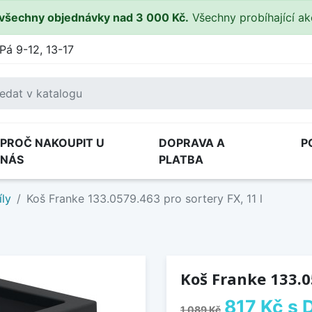
všechny objednávky nad 3 000 Kč.
Všechny probíhající a
Pá 9-12, 13-17
PROČ NAKOUPIT U
DOPRAVA A
P
NÁS
PLATBA
íly
Koš Franke 133.0579.463 pro sortery FX, 11 l
Koš Franke 133.05
817 Kč
s 
1 089 Kč