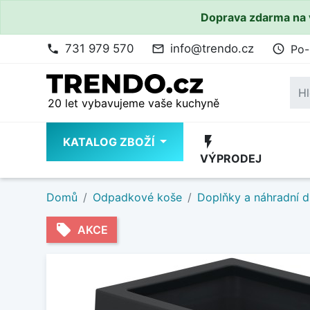
Doprava zdarma na 
731 979 570
info@trendo.cz
Po-
phone
mail_outline
access_time
20 let vybavujeme vaše kuchyně
flash_on
KATALOG ZBOŽÍ
VÝPRODEJ
Domů
Odpadkové koše
Doplňky a náhradní d
local_offer
AKCE