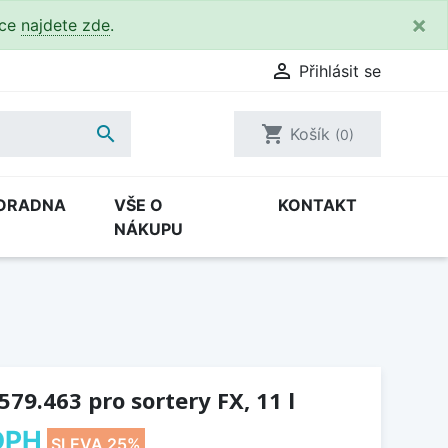
×
kce
najdete zde
.

Přihlásit se

shopping_cart
Košík
(0)
ORADNA
VŠE O
KONTAKT
NÁKUPU
79.463 pro sortery FX, 11 l
DPH
SLEVA 25%