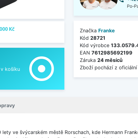
Po-Pá
000 Kč
Značka
Franke
Kód
28721
Kód výrobce
133.0579.
EAN
7612985692199
adjust
Záruka
24 měsíců
Zboží pochází z oficiální
 v košíku
opravy
0 lety ve švýcarském městě Rorschach, kde Hermann Franke