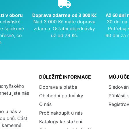
e
local_shipping
tí v oboru
Doprava zdarma od 3 000 Kč
Až 60 dní 
kuchyňské
Nad 3 000 Kč máte dopravu
30 dní na
me špičkové
zdarma. Ostatní objednávky
Potřebuje
přesně, co
už od 79 Kč.
60 dní za 
e.
DŮLEŽITÉ INFORMACE
MŮJ ÚČ
kuchyňského
Doprava a platba
Sledován
rnetu jste nás
Obchodní podmínky
Přihlásit 
O nás
Registrov
o u nás v
Proč nakoupit u nás
vou dnů. Část
Katalogy ke stažení
ší kamenné