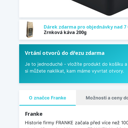
Dárek zdarma pro objednávky nad 7 
Zrnková káva 200g
Vrtání otvorů do dřezu zdarma
Je to jednoduché - vložíte produkt do košíku a
si můžete naklikat, kam máme vyvrtat otvory.
O značce Franke
Možnosti a ceny d
Franke
Historie firmy FRANKE začala před více než 10