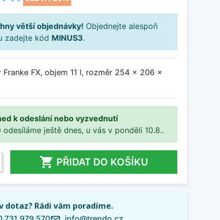
hny větší objednávky!
Objednejte alespoň
ku zadejte kód
MINUS3
.
y Franke FX, objem 11 l, rozměr 254 x 206 x
ned k odeslání nebo vyzvednutí
 odesíláme ještě dnes, u vás v pondělí 10.8..

PŘIDAT DO KOŠÍKU
iv dotaz? Rádi vám poradíme.
 731 979 570
info@trendo.cz
mail_outline