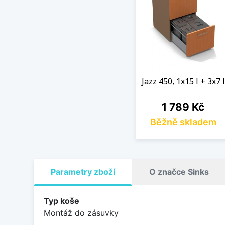
Jazz 450, 1x15 l + 3x7 l
Cena
1 789 Kč
Běžně skladem
Parametry zboží
O značce Sinks
Typ koše
Montáž do zásuvky