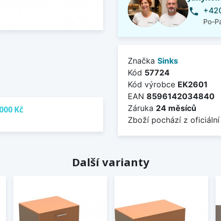
+420
phone
Po-Pá
Značka
Sinks
Kód
57724
Kód výrobce
EK2601
EAN
8596142034840
Záruka
24 měsíců
000 Kč
Zboží pochází z oficiální
Další varianty