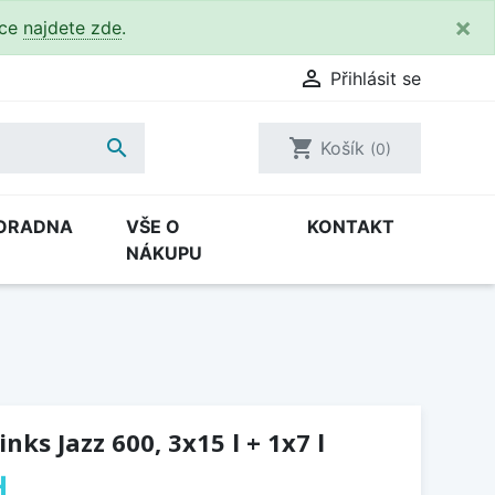
×
kce
najdete zde
.

Přihlásit se

shopping_cart
Košík
(0)
ORADNA
VŠE O
KONTAKT
NÁKUPU
ks Jazz 600, 3x15 l + 1x7 l
H