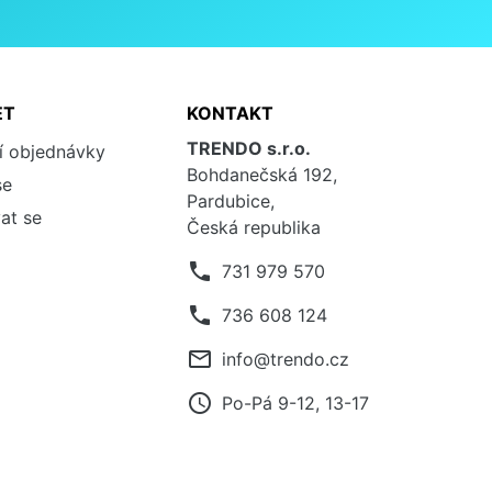
ET
KONTAKT
TRENDO s.r.o.
í objednávky
Bohdanečská 192,
se
Pardubice,
at se
Česká republika
phone
731 979 570
phone
736 608 124
mail_outline
info@trendo.cz
access_time
Po-Pá 9-12, 13-17