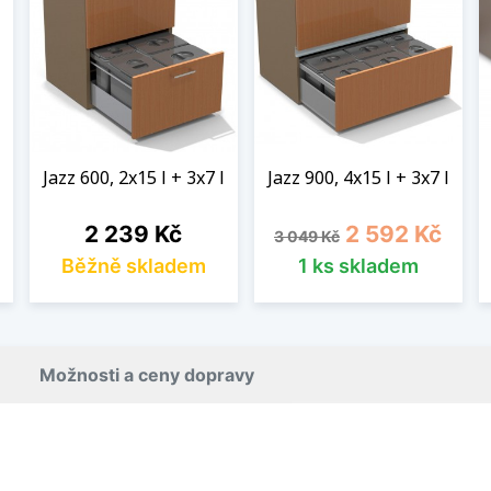
Jazz 600, 2x15 l + 3x7 l
Jazz 900, 4x15 l + 3x7 l
Cena
Běžná cena
Cena
2 239 Kč
2 592 Kč
3 049 Kč
Běžně skladem
1 ks skladem
Možnosti a ceny dopravy