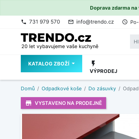
Doprava zdarma na 
731 979 570
info@trendo.cz
Po-
phone
mail_outline
access_time
20 let vybavujeme vaše kuchyně
flash_on
KATALOG ZBOŽÍ
VÝPRODEJ
Domů
Odpadkové koše
Do zásuvky
Odpadk
store_mall_directory
VYSTAVENO NA PRODEJNĚ