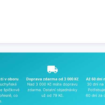
e
local_shipping
tí v oboru
Doprava zdarma od 3 000 Kč
Až 60 dní 
kuchyňské
Nad 3 000 Kč máte dopravu
30 dní na
me špičkové
zdarma. Ostatní objednávky
Potřebuje
přesně, co
už od 79 Kč.
60 dní za 
e.