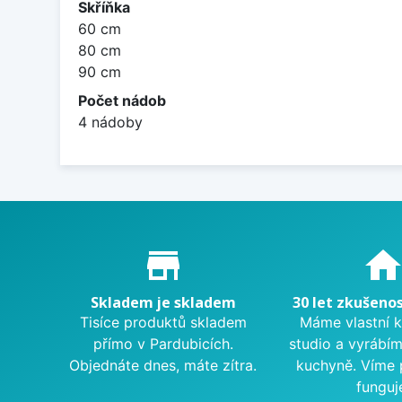
Skříňka
60 cm
80 cm
90 cm
Počet nádob
4 nádoby
Proč nakupovat u nás?
store_mall_directory
hom
Skladem je skladem
30 let zkušenos
Tisíce produktů skladem
Máme vlastní 
přímo v Pardubicích.
studio a vyrábí
Objednáte dnes, máte zítra.
kuchyně. Víme 
funguj