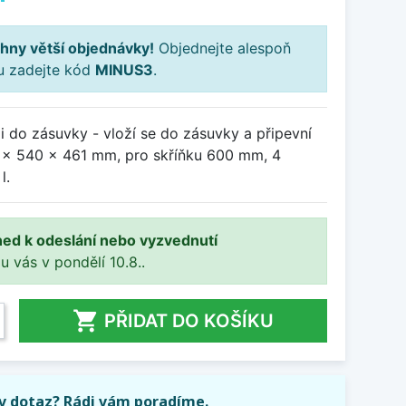
hny větší objednávky!
Objednejte alespoň
ku zadejte kód
MINUS3
.
 do zásuvky - vloží se do zásuvky a připevní
 x 540 x 461 mm, pro skříňku 600 mm, 4
l.
ned k odeslání nebo vyzvednutí
 u vás v pondělí 10.8..

PŘIDAT DO KOŠÍKU
iv dotaz? Rádi vám poradíme.