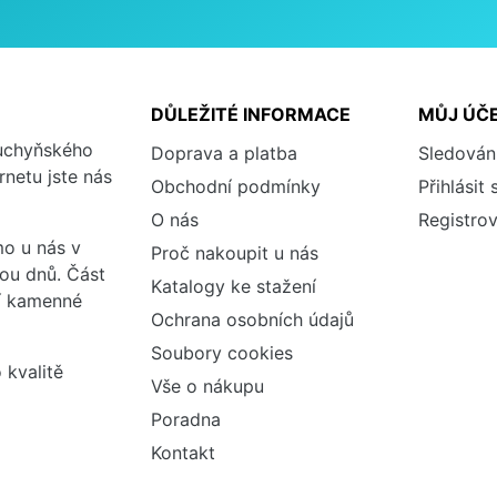
DŮLEŽITÉ INFORMACE
MŮJ ÚČ
kuchyňského
Doprava a platba
Sledován
rnetu jste nás
Obchodní podmínky
Přihlásit 
O nás
Registrov
o u nás v
Proč nakoupit u nás
vou dnů. Část
Katalogy ke stažení
ší kamenné
Ochrana osobních údajů
Soubory cookies
 kvalitě
Vše o nákupu
Poradna
Kontakt