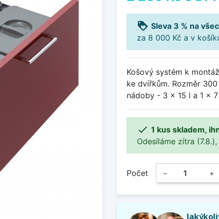
loyalty
Sleva 3 % na všec
za 8 000 Kč a v koší
Košový systém k montáži
ke dvířkům. Rozměr 300
nádoby - 3 x 15 l a 1 x 7 

1 kus skladem, ih
Odesíláme zítra (7.8.),
Počet
−
+
Jakýkol