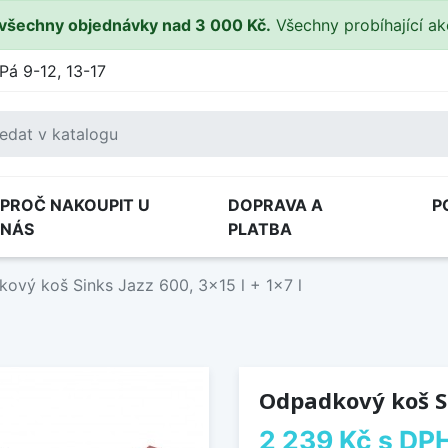
všechny objednávky nad 3 000 Kč.
Všechny probíhající a
Pá 9-12, 13-17
PROČ NAKOUPIT U
DOPRAVA A
P
NÁS
PLATBA
ový koš Sinks Jazz 600, 3x15 l + 1x7 l
Odpadkový koš Sin
2 239 Kč
s DP