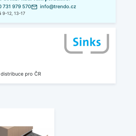
 731 979 570
info@trendo.cz
mail_outline
 9-12, 13-17
 distribuce pro ČR