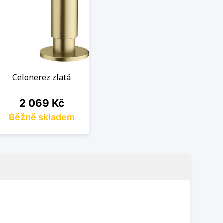
Celonerez zlatá
Cena
2 069 Kč
Běžně skladem