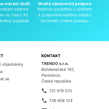
na vrácení zboží
Skvělá zákaznická podpora
 vrácení zdarma.
Kdykoliv poradíme s výběrem
te víc času? Až
a zodpovíme každou otázku.
drobný poplatek.
Sortiment známe poslepu.
ET
KONTAKT
TRENDO s.r.o.
í objednávky
Bohdanečská 192,
se
Pardubice,
at se
Česká republika
phone
731 979 570
phone
736 608 124