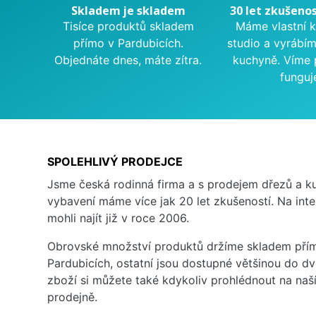
Skladem je skladem
30 let zkušenos
Tisíce produktů skladem
Máme vlastní 
přímo v Pardubicích.
studio a vyrábí
Objednáte dnes, máte zítra.
kuchyně. Víme 
funguj
SPOLEHLIVÝ PRODEJCE
Jsme česká rodinná firma a s prodejem dřezů a 
vybavení máme více jak 20 let zkušeností. Na inte
mohli najít již v roce 2006.
Obrovské množství produktů držíme skladem přím
Pardubicích, ostatní jsou dostupné většinou do d
zboží si můžete také kdykoliv prohlédnout na na
prodejně.