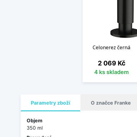
Celonerez černá
Cena
2 069 Kč
4 ks skladem
Parametry zboží
O značce Franke
Objem
350 ml