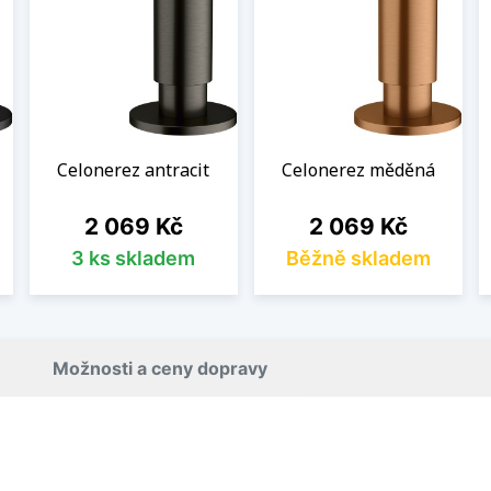
Celonerez antracit
Celonerez měděná
Cena
Cena
2 069 Kč
2 069 Kč
3 ks skladem
Běžně skladem
Možnosti a ceny dopravy