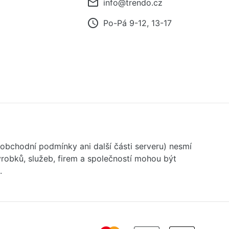
mail_outline
info@trendo.cz
access_time
Po-Pá 9-12, 13-17
 obchodní podmínky ani další části serveru) nesmí
robků, služeb, firem a společností mohou být
.