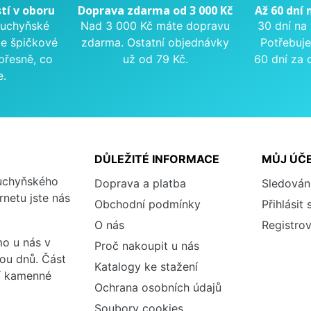
tí v oboru
Doprava zdarma od 3 000 Kč
Až 60 dní 
kuchyňské
Nad 3 000 Kč máte dopravu
30 dní na
me špičkové
zdarma. Ostatní objednávky
Potřebuje
přesně, co
už od 79 Kč.
60 dní za 
e.
DŮLEŽITÉ INFORMACE
MŮJ ÚČ
kuchyňského
Doprava a platba
Sledován
rnetu jste nás
Obchodní podmínky
Přihlásit 
O nás
Registrov
o u nás v
Proč nakoupit u nás
vou dnů. Část
Katalogy ke stažení
ší kamenné
Ochrana osobních údajů
Soubory cookies