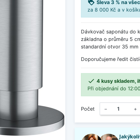
loyalty
Sleva 3 % na všec
za 8 000 Kč a v koší
Dávkovač saponátu do k
základna o průměru 5 cm,
standardní otvor 35 mm (
Doporučujeme ředit čistí

4 kusy skladem, i
Při objednání do 12:00
Počet
−
+
Jakýkol