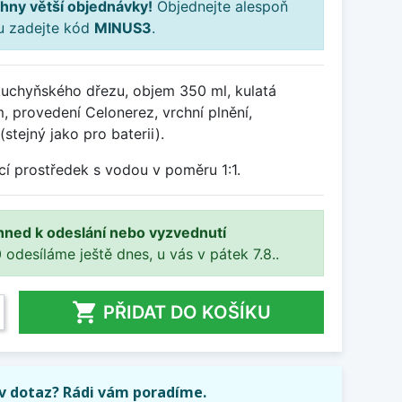
hny větší objednávky!
Objednejte alespoň
ku zadejte kód
MINUS3
.
uchyňského dřezu, objem 350 ml, kulatá
 provedení Celonerez, vrchní plnění,
stejný jako pro baterii).
cí prostředek s vodou v poměru 1:1.
hned k odeslání nebo vyzvednutí
 odesíláme ještě dnes, u vás v pátek 7.8..

PŘIDAT DO KOŠÍKU
iv dotaz? Rádi vám poradíme.