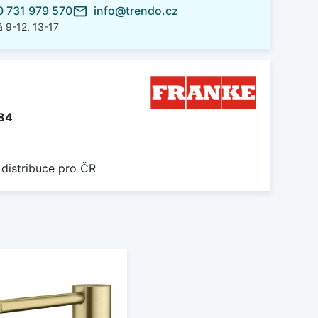
 731 979 570
info@trendo.cz
mail_outline
 9-12, 13-17
084
 distribuce pro ČR