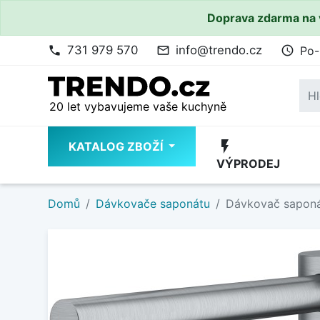
Doprava zdarma na 
731 979 570
info@trendo.cz
Po-
phone
mail_outline
access_time
20 let vybavujeme vaše kuchyně
flash_on
KATALOG ZBOŽÍ
VÝPRODEJ
Domů
Dávkovače saponátu
Dávkovač saponá