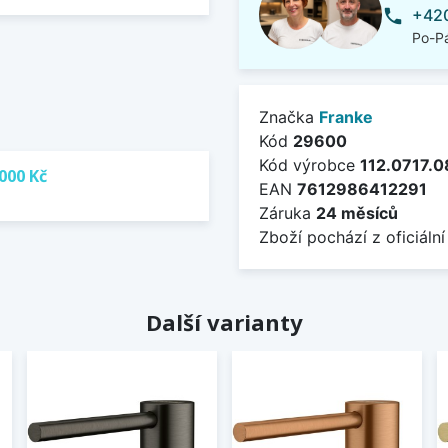
+420
phone
Po-Pá
Značka
Franke
Kód
29600
Kód výrobce
112.0717.
000 Kč
EAN
7612986412291
Záruka
24 měsíců
Zboží pochází z oficiální
Další varianty