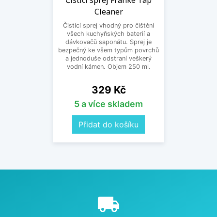
Čisticí sprej Franke Tap
Cleaner
Čistící sprej vhodný pro čištění
všech kuchyňských baterií a
dávkovačů saponátu. Sprej je
bezpečný ke všem typům povrchů
a jednoduše odstraní veškerý
vodní kámen. Objem 250 ml.
Cena
329 Kč
5 a více skladem
Přidat do košíku
e
local_shipping