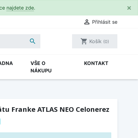
×
kce
najdete zde
.

Přihlásit se

shopping_cart
Košík
(0)
ADNA
VŠE O
KONTAKT
NÁKUPU
tu Franke ATLAS NEO Celonerez
H