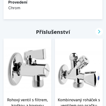
Provedení
Chrom

Příslušenství
Rohový ventil s filtrem,
Kombinovaný roháček s
krytkou a kovovou
ventilem pro pračku