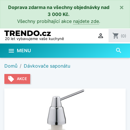
×
Doprava zdarma na všechny objednávky nad
3 000 Kč.
Všechny probíhající akce
najdete zde
.

shopping_cart
(0)
20 let vybavujeme vaše kuchyně
search

MENU
Domů
Dávkovače saponátu
local_offer
AKCE