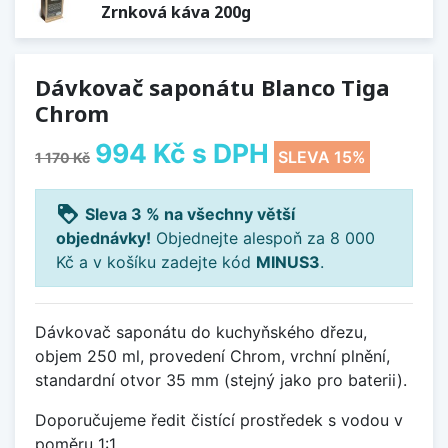
Zrnková káva 200g
Dávkovač saponátu Blanco Tiga
Chrom
994 Kč
s DPH
SLEVA 15%
1 170 Kč
loyalty
Sleva 3 % na všechny větší
objednávky!
Objednejte alespoň za 8 000
Kč a v košíku zadejte kód
MINUS3
.
Dávkovač saponátu do kuchyňského dřezu,
objem 250 ml, provedení Chrom, vrchní plnění,
standardní otvor 35 mm (stejný jako pro baterii).
Doporučujeme ředit čistící prostředek s vodou v
poměru 1:1.