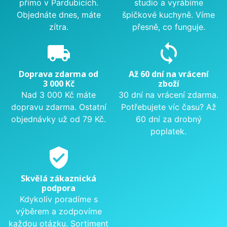
přímo v Pardubicích.
studio a vyrábíme
Objednáte dnes, máte
špičkové kuchyně. Víme
zítra.
přesně, co funguje.
local_shipping
sync
Doprava zdarma od
Až 60 dní na vrácení
3 000 Kč
zboží
Nad 3 000 Kč máte
30 dní na vrácení zdarma.
dopravu zdarma. Ostatní
Potřebujete víc času? Až
objednávky už od 79 Kč.
60 dní za drobný
poplatek.
verified_user
Skvělá zákaznická
podpora
Kdykoliv poradíme s
výběrem a zodpovíme
každou otázku. Sortiment