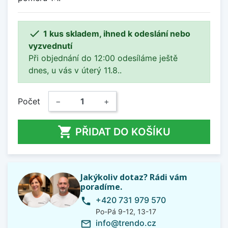

1 kus skladem, ihned k odeslání nebo
vyzvednutí
Při objednání do 12:00 odesíláme ještě
dnes, u vás v úterý 11.8..
Počet
−
+

PŘIDAT DO KOŠÍKU
Jakýkoliv dotaz? Rádi vám
poradíme.
+420 731 979 570
phone
Po-Pá 9-12, 13-17
info@trendo.cz
mail_outline