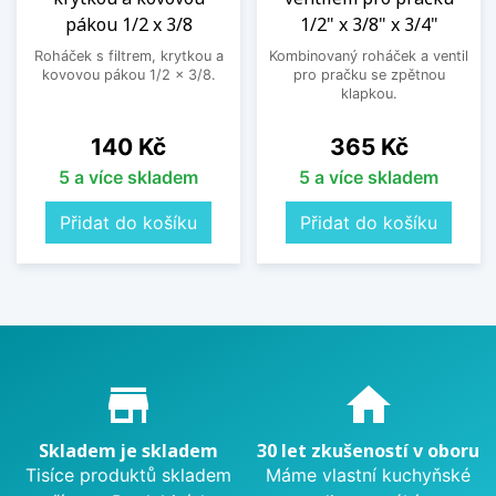
pákou 1/2 x 3/8
1/2" x 3/8" x 3/4"
Roháček s filtrem, krytkou a
Kombinovaný roháček a ventil
kovovou pákou 1/2 x 3/8.
pro pračku se zpětnou
klapkou.
Cena
Cena
140 Kč
365 Kč
5 a více skladem
5 a více skladem
Přidat do košíku
Přidat do košíku
Proč nakupovat u nás?
store_mall_directory
home
Skladem je skladem
30 let zkušeností v oboru
Tisíce produktů skladem
Máme vlastní kuchyňské