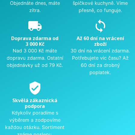
Objednáte dnes, máte
špičkové kuchyně. Víme
zítra.
přesně, co funguje.
local_shipping
sync
Doprava zdarma od
Až 60 dní na vrácení
3 000 Kč
zboží
Nad 3 000 Kč máte
30 dní na vrácení zdarma.
dopravu zdarma. Ostatní
Potřebujete víc času? Až
objednávky už od 79 Kč.
60 dní za drobný
poplatek.
verified_user
Skvělá zákaznická
podpora
Kdykoliv poradíme s
výběrem a zodpovíme
každou otázku. Sortiment
známe poslepu.