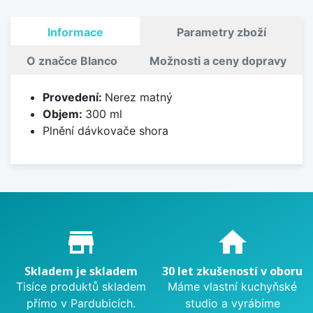
Informace
Parametry zboží
O značce Blanco
Možnosti a ceny dopravy
Provedení:
Nerez matný
Objem:
300 ml
Plnění dávkovače shora
Proč nakupovat u nás?
store_mall_directory
home
Skladem je skladem
30 let zkušeností v oboru
Tisíce produktů skladem
Máme vlastní kuchyňské
přímo v Pardubicích.
studio a vyrábíme