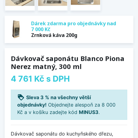
Dárek zdarma pro objednávky nad
7 000 Kč
Zrnková káva 200g
Dávkovač saponátu Blanco Piona
Nerez matný, 300 ml
4 761 Kč
s DPH
loyalty
Sleva 3 % na všechny větší
objednávky!
Objednejte alespoň za 8 000
Kč a v košíku zadejte kód
MINUS3
.
Dávkovač saponátu do kuchyňského dřezu,