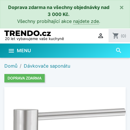
×
Doprava zdarma na všechny objednávky nad
3 000 Kč.
Všechny probíhající akce
najdete zde
.

shopping_cart
(0)
20 let vybavujeme vaše kuchyně
search

MENU
Domů
Dávkovače saponátu
DOPRAVA ZDARMA