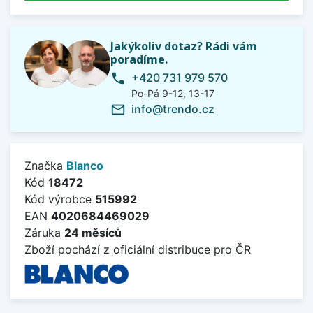
Jakýkoliv dotaz? Rádi vám
poradíme.
+420 731 979 570
phone
Po-Pá 9-12, 13-17
info@trendo.cz
mail_outline
Značka
Blanco
Kód
18472
Kód výrobce
515992
EAN
4020684469029
Záruka
24 měsíců
Zboží pochází z oficiální distribuce pro ČR