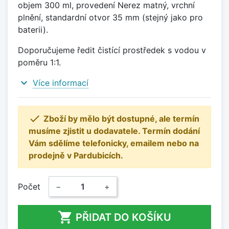
objem 300 ml, provedení Nerez matný, vrchní
plnění, standardní otvor 35 mm (stejný jako pro
baterii).
Doporučujeme ředit čistící prostředek s vodou v
poměru 1:1.
expand_more
Více informací

Zboží by mělo být dostupné, ale termín
musíme zjistit u dodavatele. Termín dodání
Vám sdělíme telefonicky, emailem nebo na
prodejně v Pardubicích.
Počet
−
+

PŘIDAT DO KOŠÍKU