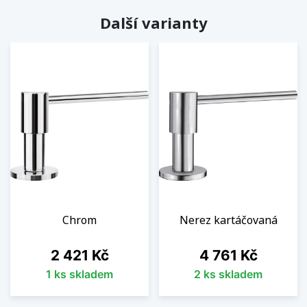
Další varianty
Chrom
Nerez kartáčovaná
Cena
Cena
2 421 Kč
4 761 Kč
1 ks skladem
2 ks skladem