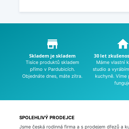
Proč nakupovat u nás?
store_mall_directory
hom
Skladem je skladem
30 let zkušenos
Tisíce produktů skladem
Máme vlastní 
přímo v Pardubicích.
studio a vyrábí
Objednáte dnes, máte zítra.
kuchyně. Víme 
funguj
SPOLEHLIVÝ PRODEJCE
Jsme česká rodinná firma a s prodejem dřezů a 