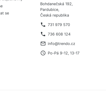
Bohdanečská 192,
se
Pardubice,
at se
Česká republika
phone
731 979 570
phone
736 608 124
mail_outline
info@trendo.cz
access_time
Po-Pá 9-12, 13-17