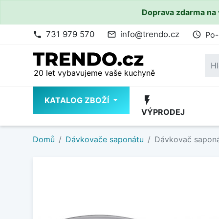
Doprava zdarma na 
731 979 570
info@trendo.cz
Po-
phone
mail_outline
access_time
20 let vybavujeme vaše kuchyně
flash_on
KATALOG ZBOŽÍ
VÝPRODEJ
Domů
Dávkovače saponátu
Dávkovač saponá