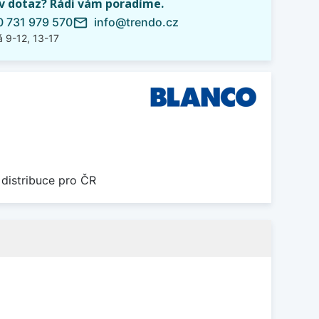
iv dotaz? Rádi vám poradíme.
 731 979 570
info@trendo.cz
mail_outline
 9-12, 13-17
 distribuce pro ČR