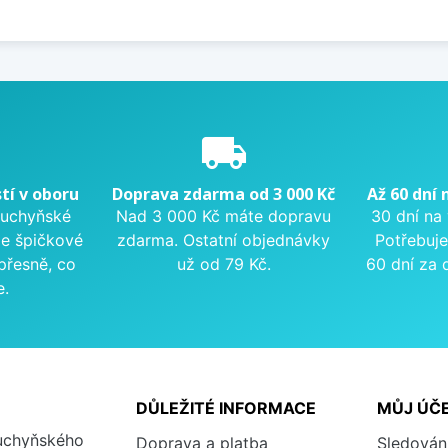
e
local_shipping
tí v oboru
Doprava zdarma od 3 000 Kč
Až 60 dní 
kuchyňské
Nad 3 000 Kč máte dopravu
30 dní na
me špičkové
zdarma. Ostatní objednávky
Potřebuje
přesně, co
už od 79 Kč.
60 dní za 
e.
DŮLEŽITÉ INFORMACE
MŮJ ÚČ
kuchyňského
Doprava a platba
Sledován