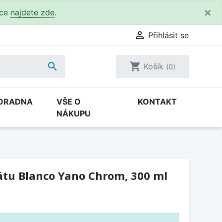
×
kce
najdete zde
.

Přihlásit se

shopping_cart
Košík
(0)
ORADNA
VŠE O
KONTAKT
NÁKUPU
tu Blanco Yano Chrom, 300 ml