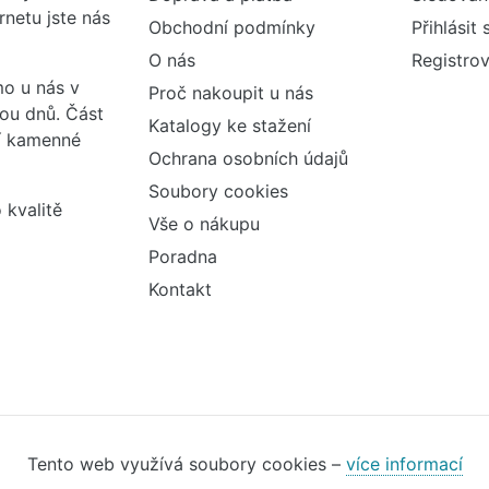
rnetu jste nás
Obchodní podmínky
Přihlásit 
O nás
Registrov
o u nás v
Proč nakoupit u nás
vou dnů. Část
Katalogy ke stažení
ší kamenné
Ochrana osobních údajů
Soubory cookies
 kvalitě
Vše o nákupu
Poradna
Kontakt
Tento web využívá soubory cookies –
více informací