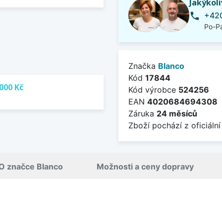
Jakýkol
+420
phone
Po-Pá
Značka
Blanco
Kód
17844
000 Kč
Kód výrobce
524256
EAN
4020684694308
Záruka
24 měsíců
Zboží pochází z oficiální
O značce Blanco
Možnosti a ceny dopravy