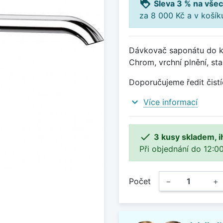
loyalty
Sleva 3 % na všec
za 8 000 Kč a v koší
Dávkovač saponátu do k
Chrom, vrchní plnění, st
Doporučujeme ředit čistí
expand_more
Více informací

3 kusy skladem, i
Při objednání do 12:00
Počet
−
+