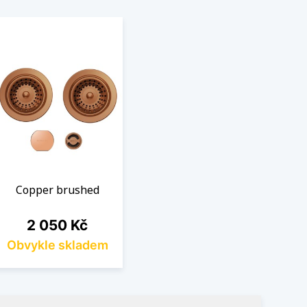
Copper brushed
Cena
2 050 Kč
Obvykle skladem