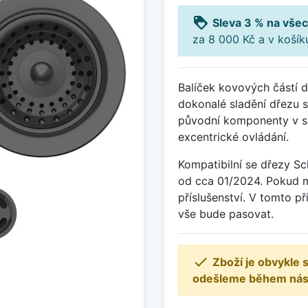
loyalty
Sleva 3 % na všec
za 8 000 Kč a v koší
Balíček kovových částí 
dokonalé sladění dřezu s 
původní komponenty v sáč
excentrické ovládání.
Kompatibilní se dřezy S
od cca 01/2024. Pokud má
příslušenství. V tomto př
vše bude pasovat.

Zboží je obvykle
odešleme během násle