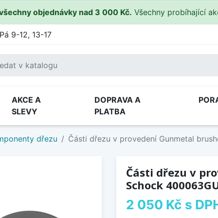
všechny objednávky nad 3 000 Kč.
Všechny probíhající a
Pá 9-12, 13-17
AKCE A
DOPRAVA A
POR
SLEVY
PLATBA
omponenty dřezu
Části dřezu v provedení Gunmetal bru
Části dřezu v pr
Schock 400063G
2 050 Kč
s DP