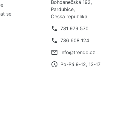
Bohdanečská 192,
se
Pardubice,
at se
Česká republika
phone
731 979 570
phone
736 608 124
mail_outline
info@trendo.cz
access_time
Po-Pá 9-12, 13-17