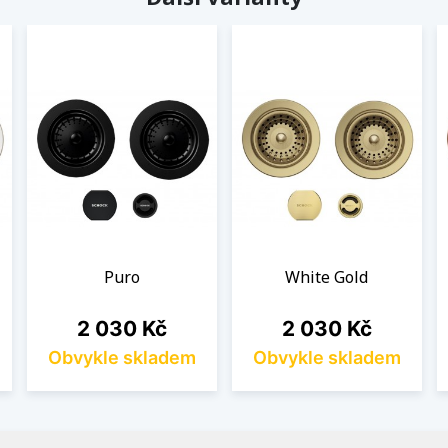
Puro
White Gold
Cena
Cena
2 030 Kč
2 030 Kč
Obvykle skladem
Obvykle skladem