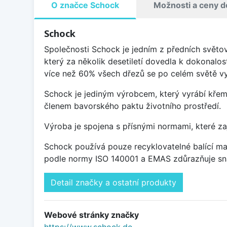
O značce Schock
Možnosti a ceny d
Schock
Společnosti Schock je jedním z předních světo
který za několik desetiletí dovedla k dokonalos
více než 60% všech dřezů se po celém světě vy
Schock je jediným výrobcem, který vyrábí křem
členem bavorského paktu životního prostředí.
Výroba je spojena s přísnými normami, které za
Schock používá pouze recyklovatelné balící mat
podle normy ISO 140001 a EMAS zdůrazňuje sna
Detail značky a ostatní produkty
Webové stránky značky
https://www.schock.de