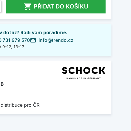

PŘIDAT DO KOŠÍKU
iv dotaz? Rádi vám poradíme.
 731 979 570
info@trendo.cz
mail_outline
 9-12, 13-17
UB
 distribuce pro ČR