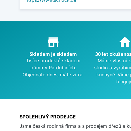
Proč nakupovat u nás?
store_mall_directory
hom
Skladem je skladem
30 let zkušenos
Tisíce produktů skladem
Máme vlastní 
přímo v Pardubicích.
studio a vyrábí
Objednáte dnes, máte zítra.
kuchyně. Víme 
funguj
SPOLEHLIVÝ PRODEJCE
Jsme česká rodinná firma a s prodejem dřezů a 