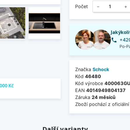
Počet
−
+
Jakýkol
+420
phone
Po-Pá
Značka
Schock
Kód
46480
Kód výrobce
400063G
000 Kč
EAN
4014949804137
Záruka
24 měsíců
Zboží pochází z oficiální
Další varianty