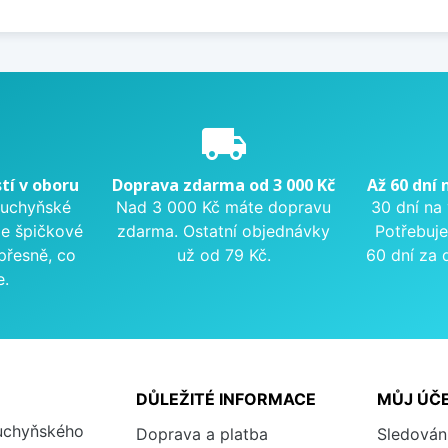
e
local_shipping
tí v oboru
Doprava zdarma od 3 000 Kč
Až 60 dní 
kuchyňské
Nad 3 000 Kč máte dopravu
30 dní na
me špičkové
zdarma. Ostatní objednávky
Potřebuje
přesně, co
už od 79 Kč.
60 dní za 
e.
DŮLEŽITÉ INFORMACE
MŮJ ÚČ
kuchyňského
Doprava a platba
Sledován