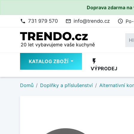
Doprava zdarma na 
731 979 570
info@trendo.cz
Po-
phone
mail_outline
access_time
20 let vybavujeme vaše kuchyně
flash_on
KATALOG ZBOŽÍ
VÝPRODEJ
Domů
Doplňky a příslušenství
Alternativní k