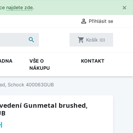
×
kce
najdete zde
.

Přihlásit se

shopping_cart
Košík
(0)
ADNA
VŠE O
KONTAKT
NÁKUPU
shed, Schock 400063GUB
ovedení Gunmetal brushed,
UB
H