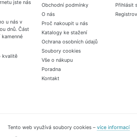
rnetu jste nás
Obchodní podmínky
Přihlásit 
O nás
Registrov
o u nás v
Proč nakoupit u nás
vou dnů. Část
Katalogy ke stažení
ší kamenné
Ochrana osobních údajů
Soubory cookies
 kvalitě
Vše o nákupu
Poradna
Kontakt
Tento web využívá soubory cookies –
více informací