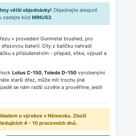
hny větší objednávky!
Objednejte alespoň
ku zadejte kód
MINUS3
.
dřezu v provedení Gunmetal brushed, pro
dřezovou baterií. Díly z balíčku nahradí
ku s příslušenstvím - přepad, sítka, výpusť a
chock
Lotus C-150, Toledo D-150
vyrobenými
te starší dřez, může mít trochu jiné
ípadě se nám radši ozvěte a prověříme, jestli
 skladem u výrobce v Německu. Zboží
dujících 4 - 10 pracovních dnů.