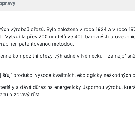
opravy
vých výrobců dřezů. Byla založena v roce 1924 a v roce 19
ti. Vytvořila přes 200 modelů ve 40ti barevných provedeních
rábí její patentovanou metodou.
enné kompozitní dřezy výhradně v Německu – za nejpřísněj
jišťují produkci vysoce kvalitních, ekologicky neškodných 
eriály a dává důraz na energeticky úspornou výrobu, která 
hu o zdravý růst.