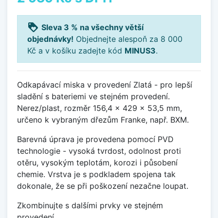
loyalty
Sleva 3 % na všechny větší
objednávky!
Objednejte alespoň za 8 000
Kč a v košíku zadejte kód
MINUS3
.
Odkapávací miska v provedení Zlatá - pro lepší
sladění s bateriemi ve stejném provedení.
Nerez/plast, rozměr 156,4 x 429 x 53,5 mm,
určeno k vybraným dřezům Franke, např. BXM.
Barevná úprava je provedena pomocí PVD
technologie - vysoká tvrdost, odolnost proti
otěru, vysokým teplotám, korozi i působení
chemie. Vrstva je s podkladem spojena tak
dokonale, že se při poškození nezačne loupat.
Zkombinujte s dalšími prvky ve stejném
provedení.