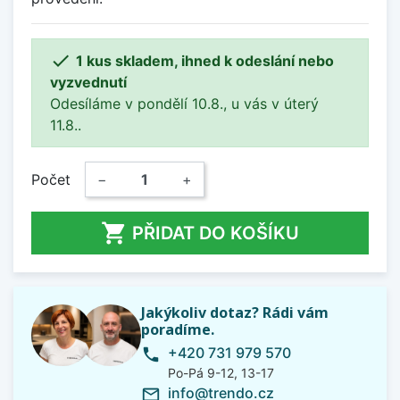

1 kus skladem, ihned k odeslání nebo
vyzvednutí
Odesíláme v pondělí 10.8., u vás v úterý
11.8..
Počet
−
+

PŘIDAT DO KOŠÍKU
Jakýkoliv dotaz? Rádi vám
poradíme.
+420 731 979 570
phone
Po-Pá 9-12, 13-17
info@trendo.cz
mail_outline