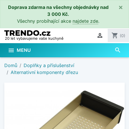
×
Doprava zdarma na všechny objednávky nad
3 000 Kč.
Všechny probíhající akce
najdete zde
.

shopping_cart
(0)
20 let vybavujeme vaše kuchyně
search

MENU
Domů
Doplňky a příslušenství
Alternativní komponenty dřezu