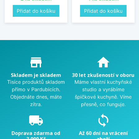
Přidat do košíku
Přidat do košíku
Proč nakupovat u nás?
store_mall_directory
home
Skladem je skladem
30 let zkušeností v oboru
Tisíce produktů skladem
Máme vlastní kuchyňské
přímo v Pardubicích.
studio a vyrábíme
Objednáte dnes, máte
špičkové kuchyně. Víme
zítra.
přesně, co funguje.
local_shipping
sync
Doprava zdarma od
Až 60 dní na vrácení
3 000 Kč
zboží