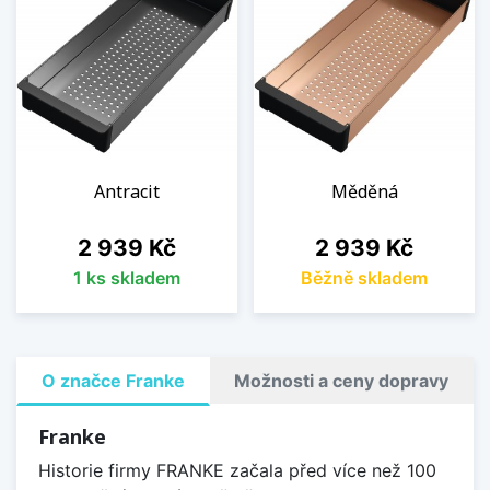
Antracit
Měděná
Cena
Cena
2 939 Kč
2 939 Kč
1 ks skladem
Běžně skladem
O značce Franke
Možnosti a ceny dopravy
Franke
Historie firmy FRANKE začala před více než 100