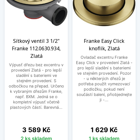
Sítkový ventil 3 1/2"
Franke Easy Click
Franke 112.0630.934,
knoflík, Zlatá
Zlatá
Ovladač excentru Franke
Easy Click v provedení Zlatá -
Výpusť dřezu bez excentru v
pro lepší sladění s bateriemi
provedení Zlatá - pro lepší
ve stejném provedení. Pozor
sladění s bateriemi ve
- u některých dřezů je
stejném provedení. S
potřeba použít vymezovací
odbočkou na přepad. Určeno
podložku, pokud není
k vybraným dřezům Franke,
součástí balení, přiobjednejte
např. BXM. Jedná se o
ji -...
kompletní výpusť včetně
plastových částí. Barevná...
Cena
Cena
3 589 Kč
1 629 Kč
2 ks skladem
1 ks skladem