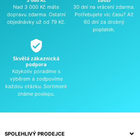
Nad 3 000 Kč máte
30 dní na vrácení zdarma.
dopravu zdarma. Ostatní
Potřebujete víc času? Až
objednávky už od 79 Kč.
60 dní za drobný
poplatek.
verified_user
Skvělá zákaznická
podpora
Kdykoliv poradíme s
výběrem a zodpovíme
každou otázku. Sortiment
známe poslepu.
SPOLEHLIVÝ PRODEJCE