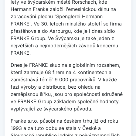
lety ve švýcarském městě Rorschach, kde
Hermann Franke založil řemeslnickou dílnu na
zpracování plechu "Spenglerei Hermann
FRANKE". Ve 30. letech minulého století se firma
přestěhovala do Aarburgu, kde je i dnes sídlo
FRANKE Group. Ve Švýcarsku je také jeden z
největších a nejmodernějších závodů koncernu
FRANKE.
Dnes je FRANKE skupina s globálním rozsahem,
která zahrnuje 68 firem na 4 kontinentech a
zaměstnává téměř 9 000 pracovníků. V každé
fázi výroby a distribuce, bez ohledu na
zeměpisnou šířku, jsou pro společnosti sdružené
ve FRANKE Group základem společné hodnoty,
vyplývající ze švýcarského původu.
Franke s.r.o. působí na českém trhu již od roku
1993 a za tuto dobu se stala v České a
Slovenské republice jedním z nejvýznamnejších